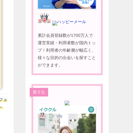
ハッピーメール
累計会員登録数が1700万人で
運営実績・利用者数が国内トッ
プ！利用者の年齢層が幅広く、
様々な目的の出会いを探すこと
ができます。
第５位
フェ
～