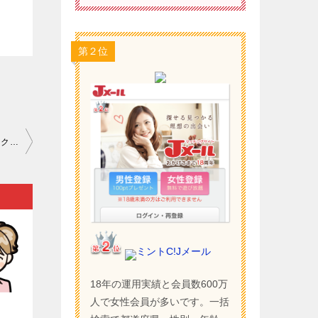
第２位
ワクワクメール 評判 2ch｜年齢認証で偽証して出会い系サイト（ワクワクメールなど）を使うのは厳禁です…。
ミントC!Jメール
18年の運用実績と会員数600万
）
人で女性会員が多いです。一括