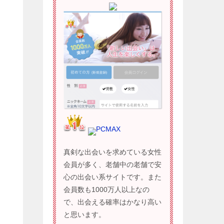
PCMAX
真剣な出会いを求めている女性
会員が多く、老舗中の老舗で安
心の出会い系サイトです。また
会員数も1000万人以上なの
で、出会える確率はかなり高い
と思います。