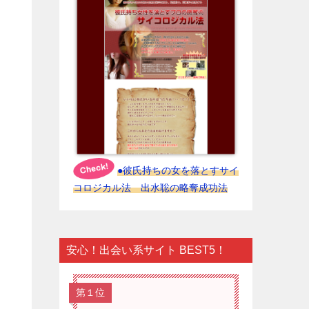
●彼氏持ちの女を落とすサイ
コロジカル法 出水聡の略奪成功法
安心！出会い系サイト BEST5！
第１位