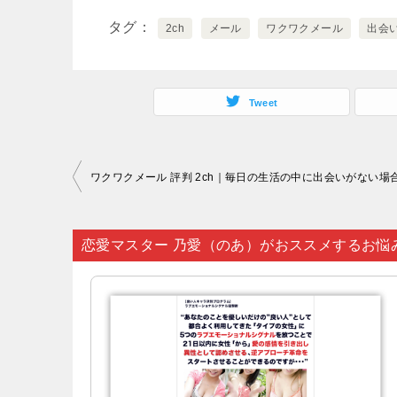
タグ
2ch
メール
ワクワクメール
出会
Tweet
投
ワクワクメール 評判 2ch｜毎日の生活の中に出会いがない場
稿
ナ
恋愛マスター 乃愛（のあ）がおススメするお悩
ビ
ゲ
ー
シ
ョ