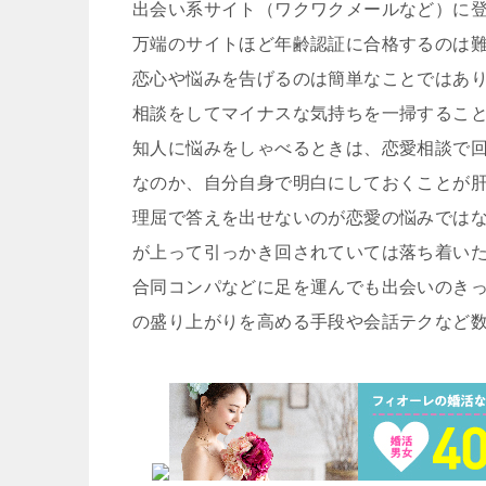
出会い系サイト（ワクワクメールなど）に
万端のサイトほど年齢認証に合格するのは
恋心や悩みを告げるのは簡単なことではあ
相談をしてマイナスな気持ちを一掃するこ
知人に悩みをしゃべるときは、恋愛相談で
なのか、自分自身で明白にしておくことが
理屈で答えを出せないのが恋愛の悩みでは
が上って引っかき回されていては落ち着い
合同コンパなどに足を運んでも出会いのき
の盛り上がりを高める手段や会話テクなど