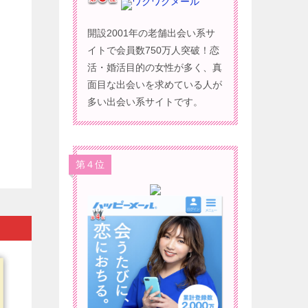
ワクワクメール
開設2001年の老舗出会い系サ
イトで会員数750万人突破！恋
活・婚活目的の女性が多く、真
面目な出会いを求めている人が
多い出会い系サイトです。
第４位