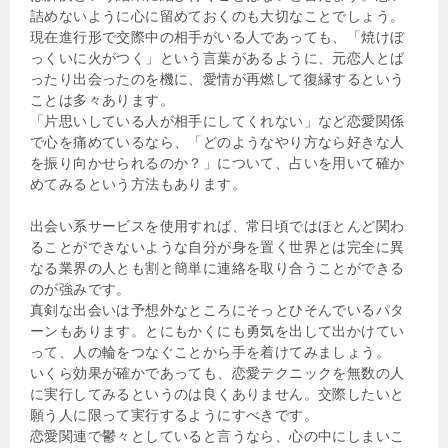
詰めないように心に留めておくのも大切なことでしょう。
現在進行形で交際中の相手がいる人であっても、「焼けぼ
っくいに火がつく」という言葉があるように、元恋人とば
ったり出会ったのを機に、愛情が再燃して復縁するという
ことは多々あります。
「片思いしている人が相手にしてくれない」など恋愛関係
で心を痛めているなら、「どのようなやり方なら好きな人
を振り向かせられるのか？」について、占いを用いて確か
めてみるという方法もあります。
出会い系サービスを使用すれば、常日頃ではほとんど関わ
ることができないような自分が身を置く世界とは完全に異
なる業界の人とも割と簡単に連絡を取り合うことができる
のが強みです。
真剣な出会いは予想外なところにそっとひそんでいるパタ
ーンもあります。とにもかくにも勇気を出して出かけてい
って、人の輪をつなぐことから手を着けてみましょう。
いくら効果が確かであっても、恋愛テクニックを無数の人
に実行してみるというのは良くありません。交際したいと
願う人に限って実行するようにすべきです。
恋愛関連で鬱々としていると言うなら、心の中にしまいこ