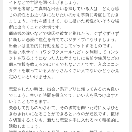
イトなどで世評を調べ上げましょう。
将来を考慮して真剣な出会いを探している人は、どんな感
じの異性とお近づきになりたいのかを事前に考慮しておき
ましょう。それを踏まえて、心に描いた異性がいそうな場
所に出向くことが大切です。
価値観の違いなどで彼氏や彼女と別れたら、ぐずぐずせず
に新しい恋愛に焦点を当ててポジティブになりましょう。
出会いは意欲的に行動を起こしてゲットするものです。
出会い系サイト（ワクワクメールなど）を利用してコンタ
クトを取るようになった人に考えなしに名前や住所などの
個人情報を教えるのはとんでもないことです。入念にコン
タクトを取っている人がうさんくさい人でないかどうか見
定めないといけません。
恋愛をしたい時は、出会い系アプリに頼ってみるのも良い
でしょう。空いた時間を役立てて、いい人を見つけ出すと
いうこともできます。
失恋して打ちのめされて、その後前を向いた時に女はひと
きわきれいになることができるというのが通説です。復縁
を切望するよりも、新たな恋愛を手に入れるべく積極的に
活動しましょう。