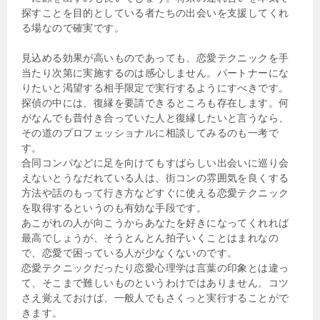
探すことを目的としている者たちの出会いを支援してくれ
る場なので確実です。
見込める効果が高いものであっても、恋愛テクニックを手
当たり次第に実施するのは感心しません。パートナーにな
りたいと渇望する相手限定で実行するようにすべきです。
探偵の中には、復縁を要請できるところも存在します。何
がなんでも昔付き合っていた人と復縁したいと言うなら、
その道のプロフェッショナルに相談してみるのも一考で
す。
合同コンパなどに足を向けてもすばらしい出会いに巡り会
えないとうなだれている人は、街コンの雰囲気を良くする
方法や話のもって行き方などすぐに使える恋愛テクニック
を取得するというのも有効な手段です。
あこがれの人が向こうからあなたを好きになってくれれば
最高でしょうが、そうとんとん拍子いくことはまれなの
で、恋愛で困っている人が少なくないのです。
恋愛テクニックだったり恋愛心理学は言葉の印象とは違っ
て、そこまで難しいものというわけではありません。コツ
さえ覚えておけば、一般人でもさくっと実行することがで
きます。