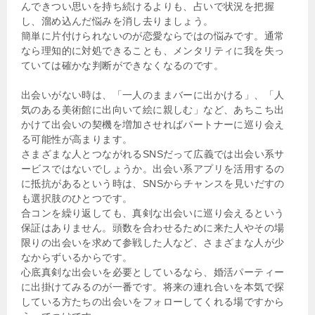
んできつい思いを持ち続けるよりも、占いで状況を把握
し、溜め込んだ悩みを消し去りましょう。
簡単に片付けられないのが恋愛ならではの悩みです。通常
なら理知的に対処できることも、メンタリティに我を失っ
ていては確かな判断ができなくなるのです。
出会いがない時は、「一人のままバーに出かける」、「人
気のある美術館に出向いて絵に親しむ」など、あちこち出
かけて出会いの契機を増加させればパートナーに巡り会え
る可能性が高まります。
さまざまな人とつながれるSNSだって広義では出会い系サ
ービスではないでしょうか。出会い系アプリを活用するの
に抵抗があるという時は、SNSからチャンスを見いだすの
も選択肢のひとつです。
合コンを繰り返しても、真剣な出会いに巡り会えるという
保証はありません。頭数を合わせるために来た人やその場
限りの出会いを求めて参戦した人など、さまざまな人が少
なからずいるからです。
心底真剣な出会いを必要としているなら、婚活パーティー
に出掛けてみるのが一番です。将来の連れ合いを本気で探
している方たちの出会いをフォローしてくれる場ですから