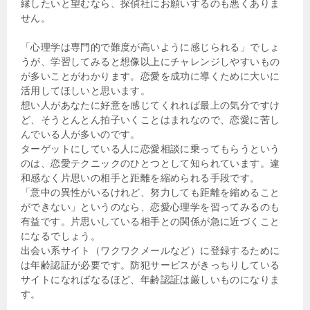
縁したいと望むなら、探偵社にお願いするのも悪くありま
せん。
「心理学は専門的で難度が高いように感じられる」でしょ
うが、学習してみると想像以上にチャレンジしやすいもの
が多いことがわかります。恋愛を成功に導くために大いに
活用してほしいと思います。
想い人があなたに好意を感じてくれれば最上の気分ですけ
ど、そうとんとん拍子いくことはまれなので、恋愛に苦し
んでいる人が多いのです。
ターゲットにしている人に恋愛相談に乗ってもらうという
のは、恋愛テクニックのひとつとして知られています。違
和感なく片思いの相手と距離を縮められる手段です。
「意中の異性がいるけれど、努力しても距離を縮めること
ができない」というのなら、恋愛心理学を習ってみるのも
有益です。片思いしている相手との関係が急に近づくこと
になるでしょう。
出会い系サイト（ワクワクメールなど）に登録するために
は年齢認証が必要です。防犯サービスがきっちりしている
サイトになればなるほど、年齢認証は厳しいものになりま
す。