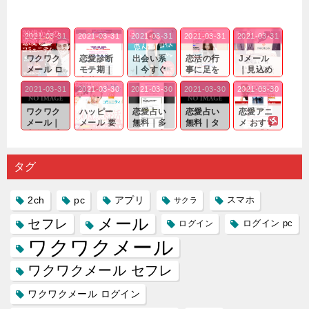
2021-03-31
2021-03-31
2021-03-31
2021-03-31
2021-03-31
ワクワク
恋愛診断
出会い系
恋活の行
Jメール
メール ロ
モテ期｜
｜今すぐ
事に足を
｜見込め
グイン pc
老若男女
仲良くな
運んでも
る効果が
2021-03-31
2021-03-30
2021-03-30
2021-03-30
2021-03-30
｜心の底
問わ
れる相手
出会いの
確実なも
から真
ず…。
探しをし
チャンス
のであっ
ワクワク
ハッピー
恋愛占い
恋愛占い
恋愛アニ
剣...
たいと...
が訪れ...
ても…...
メール｜
メール 要
無料｜多
無料｜タ
メ おすす
出会い系
注意人物
数ある出
ーゲット
め｜「心
の中で巡
｜恋愛を
会い系ア
にしてい
理学は複
り会った
するので
プリの内
る人に恋
雑で素人
タグ
人に軽...
あれ...
には...
愛相...
には...
2ch
pc
アプリ
スマホ
サクラ
メール
セフレ
ログイン
ログイン pc
ワクワクメール
ワクワクメール セフレ
ワクワクメール ログイン