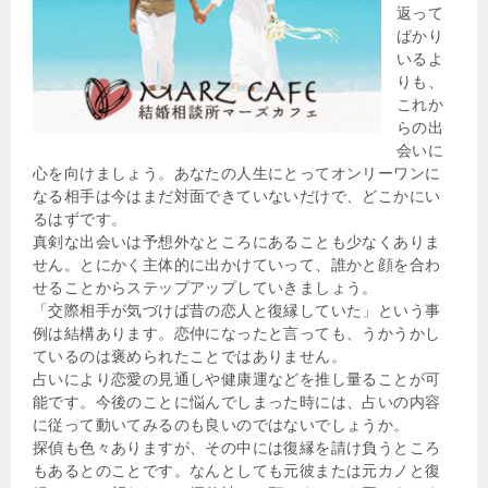
返って
ばかり
いるよ
りも、
これか
らの出
会いに
心を向けましょう。あなたの人生にとってオンリーワンに
なる相手は今はまだ対面できていないだけで、どこかにい
るはずです。
真剣な出会いは予想外なところにあることも少なくありま
せん。とにかく主体的に出かけていって、誰かと顔を合わ
せることからステップアップしていきましょう。
「交際相手が気づけば昔の恋人と復縁していた」という事
例は結構あります。恋仲になったと言っても、うかうかし
ているのは褒められたことではありません。
占いにより恋愛の見通しや健康運などを推し量ることが可
能です。今後のことに悩んでしまった時には、占いの内容
に従って動いてみるのも良いのではないでしょうか。
探偵も色々ありますが、その中には復縁を請け負うところ
もあるとのことです。なんとしても元彼または元カノと復