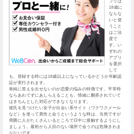
プリは
18歳に
ならな
いと使
うこと
はご法
度で
す。い
ずれの
アプリ
を選択
して
も、登録する時には18歳以上になっているかどうか年齢認
証が実行されます。
単純に答えを出せないのが恋愛の悩みの特徴です。平常時
ならあわてずにあしらえることも、情緒に翻弄されていて
はきちんとした対応ができなくなります。
彼氏を見つけたい女子が出会い系サイト（ワクワクメール
など）を使って異性と会うというような時は、当然ですが
周囲に人がたくさんいるところで日中に接触するようにし
ましょう。最初から人目のない場所で会うのは危険きわま
りないです。