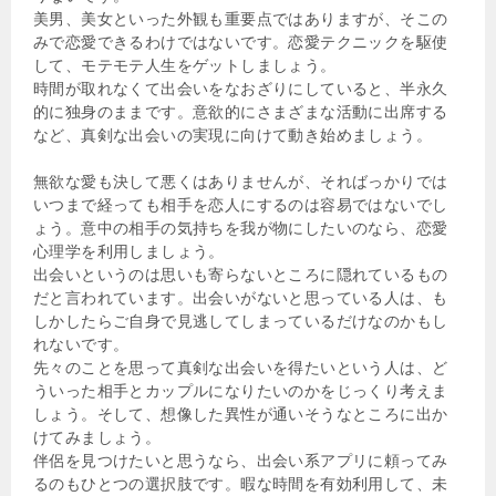
美男、美女といった外観も重要点ではありますが、そこの
みで恋愛できるわけではないです。恋愛テクニックを駆使
して、モテモテ人生をゲットしましょう。
時間が取れなくて出会いをなおざりにしていると、半永久
的に独身のままです。意欲的にさまざまな活動に出席する
など、真剣な出会いの実現に向けて動き始めましょう。
無欲な愛も決して悪くはありませんが、そればっかりでは
いつまで経っても相手を恋人にするのは容易ではないでし
ょう。意中の相手の気持ちを我が物にしたいのなら、恋愛
心理学を利用しましょう。
出会いというのは思いも寄らないところに隠れているもの
だと言われています。出会いがないと思っている人は、も
しかしたらご自身で見逃してしまっているだけなのかもし
れないです。
先々のことを思って真剣な出会いを得たいという人は、ど
ういった相手とカップルになりたいのかをじっくり考えま
しょう。そして、想像した異性が通いそうなところに出か
けてみましょう。
伴侶を見つけたいと思うなら、出会い系アプリに頼ってみ
るのもひとつの選択肢です。暇な時間を有効利用して、未