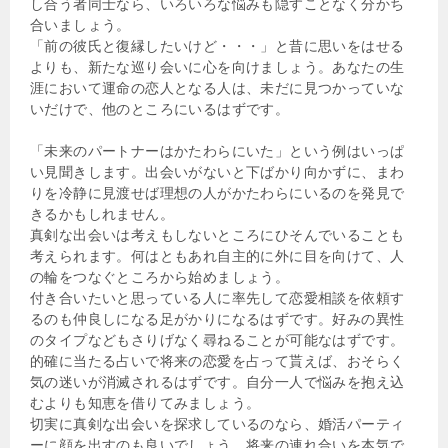
し合う者同士なら、いろいろな悩みも隠すことなく分かち
合いましょう。
「前の彼氏と復縁したいけど・・・」と昔に思いをはせる
よりも、新たな巡り会いに心を向けましょう。あなたの生
涯において運命の恋人となる人は、未だに見つかっていな
いだけで、他のところにいるはずです。
「未来のパートナーはかたわらにいた」という例はいっぱ
い見聞きします。出会いがないと下ばかり向かずに、まわ
りを冷静に見渡せば理想の人がかたわらにいるのを発見で
きるかもしれません。
真剣な出会いは考えもしないところにひそんでいることも
考えられます。何はともあれ自主的に外に目を向けて、人
の輪をつなぐところから始めましょう。
付き合いたいと思っている人に率先して恋愛相談を依頼す
るのも仲良しになる足がかりになるはずです。好みの異性
のタイプなどもさりげなく尋ねることが可能なはずです。
的確に当たる占いで将来の恋愛を占って貰えば、おそらく
気の迷いが消滅されるはずです。自分一人で悩みを抱え込
むよりも知恵を借りてみましょう。
切実に真剣な出会いを探求しているのなら、婚活パーティ
ーに顔を出すのも良いでしょう。将来の連れ合いを本気で