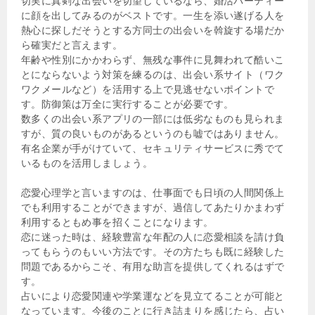
切実に真剣な出会いを切望しているなら、婚活パーティー
に顔を出してみるのがベストです。一生を添い遂げる人を
熱心に探しだそうとする方同士の出会いを斡旋する場だか
ら確実だと言えます。
年齢や性別にかかわらず、無残な事件に見舞われて酷いこ
とにならないよう対策を練るのは、出会い系サイト（ワク
ワクメールなど）を活用する上で見逃せないポイントで
す。防御策は万全に実行することが必要です。
数多くの出会い系アプリの一部には低劣なものも見られま
すが、質の良いものがあるというのも嘘ではありません。
有名企業が手がけていて、セキュリティサービスに秀でて
いるものを活用しましょう。
恋愛心理学と言いますのは、仕事面でも日頃の人間関係上
でも利用することができますが、過信してあたりかまわず
利用するともめ事を招くことになります。
恋に迷った時は、経験豊富な年配の人に恋愛相談を請け負
ってもらうのもいい方法です。その方たちも既に経験した
問題であるからこそ、有用な助言を提供してくれるはずで
す。
占いにより恋愛関連や学業運などを見立てることが可能と
なっています。今後のことに行き詰まりを感じたら、占い