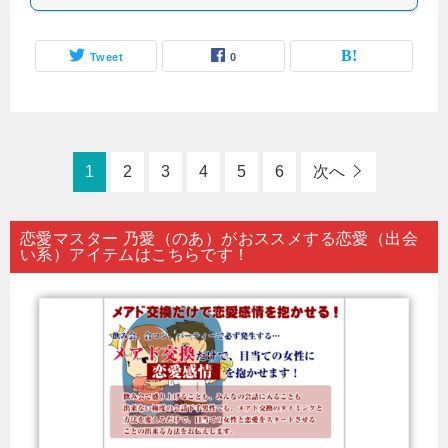
Tweet
0
1
2
3
4
5
6
次へ
恋愛マスター 乃愛（のあ）がおススメする恋愛（出会
い系）アイテムはこちらです！