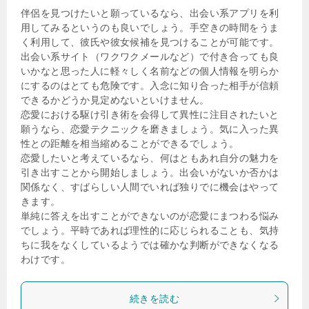
伴侶を見つけたいと願っているなら、出会い系アプリを利
用してみるというのも良いでしょう。手空きの時間をうま
く利用して、彼氏や彼女候補を見つけることが可能です。
出会い系サイト（ワクワクメールなど）で付き合っても良
いかなと思った人に軽々しく名前などの個人情報を明らか
にするのはとても危険です。入念に知り合った相手が信頼
できるかどうか見定めないといけません。
恋愛における駆け引き術を会得して異性に注目されたいと
願うなら、恋愛テクニックを磨きましょう。気に入った異
性との距離を相当縮めることができるでしょう。
恋愛したいと考えているなら、何はともあれ自分の魅力を
引き出すことから開始しましょう。出会いがないか否かは
関係なく、すばらしい人間でいれば独りでに機会はやって
きます。
単純に答えを出すことができないのが恋愛にまつわる悩み
でしょう。平時であれば理性的に応じられることも、気持
ちに我をなくしているようでは確かな判断ができなくなる
わけです。
続きを読む