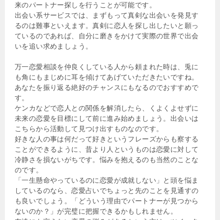
来のパートナー探しを行うことが可能です。
出会い系サービスでは、まずもって真剣な出会いを発見す
るのは難事といえます。真剣に恋人を探し出したいと願っ
ているのであれば、自分に磨きをかけて実際の世界で出会
いを追い求めましょう。
万一恋愛相談を仲良くしている人から頼まれた時は、兎に
も角にもまじめに耳を傾けてあげていただきたいですね。
あなたを振り返る絶好のチャンスにもなるのでおすすめで
す。
ケンカなどで恋人との関係を解消したら、くよくよせずに
未来の恋愛を目標にして前に進み始めましょう。出会いは
こちらから活動して見つけ出すものなのです。
好きな人の事は何だって好きというフレーズからも察する
ことができるように、昔より人というものは恋愛に対して
冷静さを損ないがちです。悩みを抱えるのも当然のことな
のです。
「一生懸命やっているのに恋愛が成就しない」と頭を悩ま
しているのなら、恋愛占いでちょっと先のことを見通すの
も良いでしょう。「どういう理由でパートナーが見つから
ないのか？」が完璧に把握できるかもしれません。