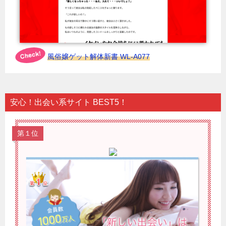
風俗嬢ゲット解体新書 WL-A077
安心！出会い系サイト BEST5！
第１位