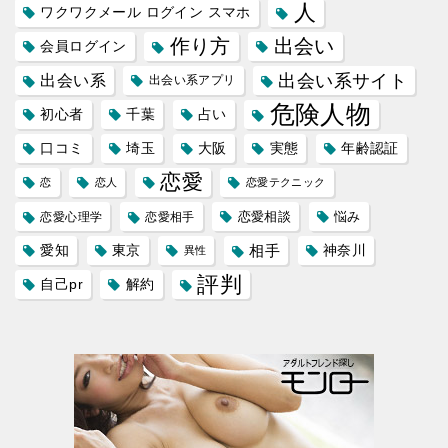
人
ワクワクメール ログイン スマホ
作り方
出会い
会員ログイン
出会い系サイト
出会い系
出会い系アプリ
危険人物
初心者
千葉
占い
口コミ
埼玉
大阪
実態
年齢認証
恋愛
恋
恋人
恋愛テクニック
恋愛相談
悩み
恋愛心理学
恋愛相手
愛知
東京
相手
神奈川
異性
評判
自己pr
解約