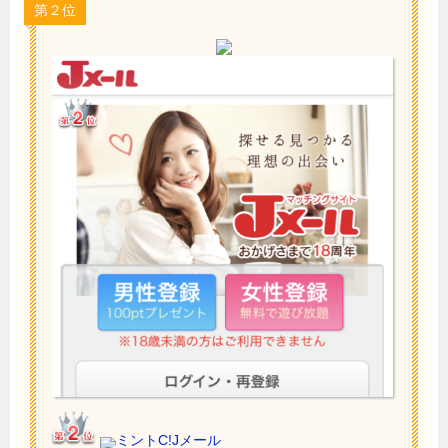
第２位
ミントC!Jメール