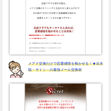
メアド交換だけで恋愛感情を抱かせる！★出水
聡－サトシ－の最強メール交換術