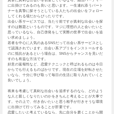
に出掛けてみるのも良いと思います。一生連れ添うパート
ナーを真摯に探そうとしている人たちの出会いをフォロー
してくれる場だからぴったりです。
出会い系サービスでは、当たり前ですが真剣な出会いを探
すのは難題というものです。マジに理想の人と会いたいと
思っているなら、自己啓発をして実際の世界で出会いを追
い求めましょう。
若者を中心に人気のあるSNSだって出会い系サービスとし
て認識されています。出会い系アプリをインストールする
のに抵抗があるという場合は、SNSからチャンスを見いだ
すのも有益な方法です。
好意の返報性など、恋愛テクニックと呼ばれるものは今日
からでも行えるものばかりです。現在の立場を好転させた
いなら、十分に学び取って毎日の生活に取り入れていくと
良いでしょう。
将来を考慮して真剣な出会いを追求するのなら、どのよう
な人と親しくなりたいのかをきちんと考えることが大事で
す。その上で、付き合いたいと思う相手が行きそうな環境
に出掛けて行ってみることが肝要です。
恋愛したいと考えているなら、先に自分を磨くことから開