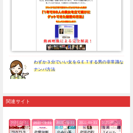
わずか３分でいい女をＧＥＴする男の非常識な
ナンパ方法
関連サイト
2021-03-31
2021-03-31
2021-03-31
2021-03-31
2021-03-31
ワクワク
恋愛診断
出会い系
恋活の行
Jメール