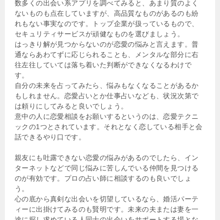
数多くの出会い系アプリを調べてみると、あまり質のよく
ないものも点在していますが、高品質なものがあるのも紛
れもない事実なのです。トップ企業が扱っているもので、
セキュリティサービスが頑健なものを選びましょう。
はっきり解が見つからないのが恋愛の悩みと言えます。普
通ならあわてずに応じられることも、メンタルな部分に右
往左往していては落ち着いた判断ができなくなるわけで
す。
自分の未来を占ってみたら、悩みもなくなることがあるか
もしれません。恋愛占いとか仕事占いなども、状況次第で
は頼りにしてみると良いでしょう。
意中の人に恋愛相談をお願いするというのは、恋愛テクニ
ックの1つとされています。それとなく恋している相手と会
話できるやり口です。
親友にも吐露できない恋愛の悩みがあるのでしたら、イン
ターネットなどで同じ悩みに苦しんでいる仲間を見つける
のが有効です。プロの占い師に相談するのも良いでしょ
う。
心の底から真剣な出会いを切望しているなら、婚活パーテ
ィーに出掛けてみるのも賢明です。未来の夫または妻を一
途に探し求めている人同士の出会いをサポートする場とな