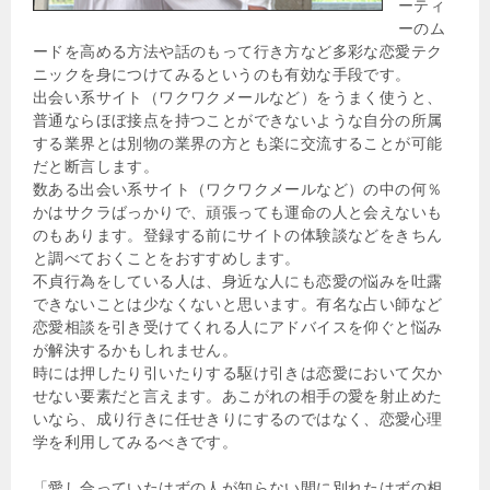
ーティ
ーのム
ードを高める方法や話のもって行き方など多彩な恋愛テク
ニックを身につけてみるというのも有効な手段です。
出会い系サイト（ワクワクメールなど）をうまく使うと、
普通ならほぼ接点を持つことができないような自分の所属
する業界とは別物の業界の方とも楽に交流することが可能
だと断言します。
数ある出会い系サイト（ワクワクメールなど）の中の何％
かはサクラばっかりで、頑張っても運命の人と会えないも
のもあります。登録する前にサイトの体験談などをきちん
と調べておくことをおすすめします。
不貞行為をしている人は、身近な人にも恋愛の悩みを吐露
できないことは少なくないと思います。有名な占い師など
恋愛相談を引き受けてくれる人にアドバイスを仰ぐと悩み
が解決するかもしれません。
時には押したり引いたりする駆け引きは恋愛において欠か
せない要素だと言えます。あこがれの相手の愛を射止めた
いなら、成り行きに任せきりにするのではなく、恋愛心理
学を利用してみるべきです。
「愛し合っていたはずの人が知らない間に別れたはずの相