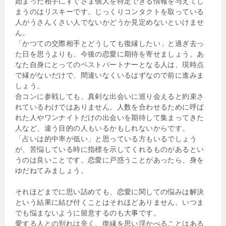
始まった相手にすぐさま個人を特定できる情報を与えてし
まうのはリスキーです。じっくりコンタクトを取っている
人がうさんくさい人でないかどうか見定めないといけませ
ん。
「かつての交際相手とどうしても復縁したい」と過ぎ去っ
た日を思うよりも、今後の恋愛に期待を寄せましょう。あ
なた自身にとってのベストパートナーとなる人は、現時点
で縁がないだけで、間違いなくいるはずなので前に進みま
しょう。
合コンに参戦しても、真剣な出会いに巡り会えると約束さ
れているわけではありません。人数を合わせるために呼ば
れた人やワンナイトだけの出会いを期待して集まってきた
人など、違う目的の人もいるかもしれないからです。
「占いは的中率が低い」と思っている方もいるでしょう
が、苦悩している時に指標を示してくれるものがあるとい
うのは良いことです。恋愛に戸惑うことがあったら、身を
ゆだねてみましょう。
それほどまでに思い詰めても、恋愛に関しての悩みは解決
という結果に結び付くことはそれほどありません。いつま
でも悩まないように留意するのも大事です。
愛する人との別れは辛く、復縁を思い浮かべることはある