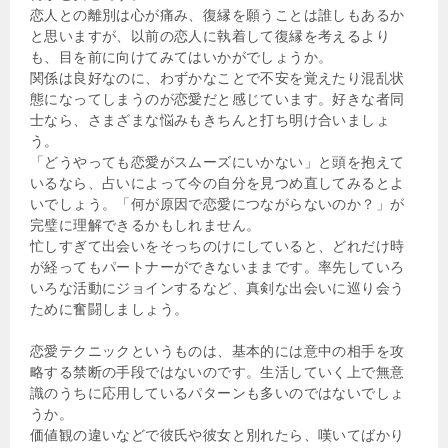
恋人との離別は心が痛み、復縁を願うことは誰しもあるか
と思いますが、以前の恋人に執着して復縁を考えるより
も、目を前に向けてみてはいかがでしょうか。
関係は良好なのに、わずかなことで不安を覚えたり混乱状
態になってしまうのが恋愛だと感じています。好きな者同
士なら、さまざまな悩みもきちんと打ち明け合いましょ
う。
「どうやっても恋愛がスムーズにいかない」と頭を抱えて
いるなら、占いによって今の自分を見つめ直してみるとよ
いでしょう。「何が原因で恋愛につながらないのか？」が
完璧に理解できるかもしれません。
忙しすぎて出会いをそっちのけにしていると、どれだけ時
が経ってもパートナーができないままです。率先していろ
いろな活動にジョインするなど、真剣な出会いに巡り会う
ために奮闘しましょう。
恋愛テクニックというものは、基本的には意中の相手を攻
略する禁断の手段ではないのです。生活していく上で無意
識のうちに応用しているパターンも多いのではないでしょ
うか。
価値観の違いなどで彼氏や彼女と別れたら、嘆いてばかり