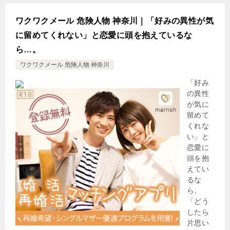
ワクワクメール 危険人物 神奈川｜「好みの異性が気
に留めてくれない」と恋愛に頭を抱えているな
ら…。
ワクワクメール 危険人物 神奈川
「好み
の異性
が気に
留めて
くれな
い」と
恋愛に
頭を抱
えてい
るな
ら、
「どう
したら
片思い