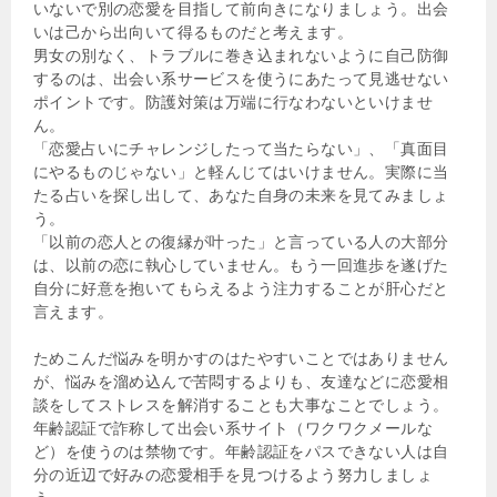
いないで別の恋愛を目指して前向きになりましょう。出会
いは己から出向いて得るものだと考えます。
男女の別なく、トラブルに巻き込まれないように自己防御
するのは、出会い系サービスを使うにあたって見逃せない
ポイントです。防護対策は万端に行なわないといけませ
ん。
「恋愛占いにチャレンジしたって当たらない」、「真面目
にやるものじゃない」と軽んじてはいけません。実際に当
たる占いを探し出して、あなた自身の未来を見てみましょ
う。
「以前の恋人との復縁が叶った」と言っている人の大部分
は、以前の恋に執心していません。もう一回進歩を遂げた
自分に好意を抱いてもらえるよう注力することが肝心だと
言えます。
ためこんだ悩みを明かすのはたやすいことではありません
が、悩みを溜め込んで苦悶するよりも、友達などに恋愛相
談をしてストレスを解消することも大事なことでしょう。
年齢認証で詐称して出会い系サイト（ワクワクメールな
ど）を使うのは禁物です。年齢認証をパスできない人は自
分の近辺で好みの恋愛相手を見つけるよう努力しましょ