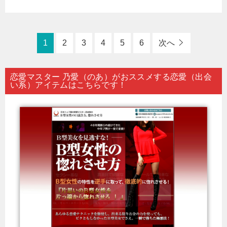
1
2
3
4
5
6
次へ
恋愛マスター 乃愛（のあ）がおススメする恋愛（出会
い系）アイテムはこちらです！