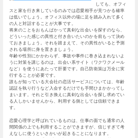
しても、オフィ
スと家を行き来しているのみでは恋愛相手が見つかる確率
は低いでしょう。オフィス以外の場に足を踏み入れて多く
の人と対話することが大事です。
将来のことをおもんぱかって真剣な出会いを探すのなら、
どういった感じの異性と付き合いたいのかを前もって決め
ておきましょう。それを踏まえて、その異性がいると予測
される場所に身を置きましょう。
年齢や性別にかかわらず、事故や事件に巻き込まれないよ
うに対策を講じるのは、出会い系サイト（ワクワクメール
など）を使うにあたって肝要です。自己防衛策は万全に実
行することが必要です。
誰もが知っている大会社の恋活サービスについては、年齢
認証を執り行うなど入会するだけでも手間ひまかかってし
まいます。それと引き換えに真剣な出会いを探し求めてい
る人しかいませんから、利用する側としては信頼できま
す。
恋愛心理学と呼ばれているものは、仕事の面でも通常の人
間関係の上でも利用することができますが、信じすぎて考
えなしに使うといさかいが起きることになります。