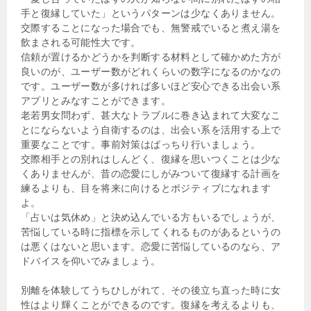
手と復縁していた」というパターンは少なくありません。
交際することになった場合でも、無警戒でいると煮え湯を
飲まされる可能性大です。
信頼が置けるかどうかを判断する材料として確かめた方が
良いのが、ユーザー数がどれくらいの数字になるのかなの
です。ユーザー数が多ければ多いほど安心できる出会い系
アプリとみなすことができます。
老若男女問わず、甚大なトラブルに巻き込まれて大変なこ
とにならないよう自衛するのは、出会い系を活用する上で
重要なことです。事前対策はばっちり行いましょう。
交際相手との別れはしんどく、復縁を思いつくことは少な
くありませんが、昔の恋愛にしがみついて復縁する計画を
練るよりも、目を将来に向けるとポジティブになれます
よ。
「占いは気休め」と決め込んでいる方もいるでしょうが、
苦悩している時に指標を示してくれるものがあるというの
は悪くはないと思います。恋愛に苦悩しているのなら、ア
ドバイスを仰いでみましょう。
別離を体験してうちひしがれて、その後立ち直った時に女
性はより輝くことができるのです。復縁を考えるよりも、