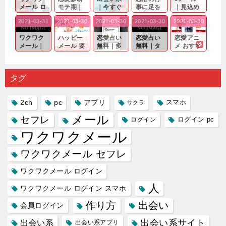
メール ロ
モテ期｜
｜今すぐ
事に足を
｜見込め
グイン pc
老若男女
仲良くな
運んでも
る効果が
2021-03-31
2021-03-30
2021-03-30
2021-03-30
2021-03-30
｜心の底
問わ
れる相手
出会いの
確実なも
から真
ず…。
探しをし
チャンス
のであっ
ワクワク
ハッピー
恋愛占い
恋愛占い
恋愛アニ
剣...
たいと...
が訪れ...
ても…...
メール｜
メール 要
無料｜多
無料｜タ
メ おすす
出会い系
注意人物
数ある出
ーゲット
め｜「心
の中で巡
｜恋愛を
会い系ア
にしてい
理学は複
り会った
するので
プリの内
る人に恋
雑で素人
タグ
人に軽...
あれ...
には...
愛相...
には...
2ch
pc
アプリ
スマホ
サクラ
メール
セフレ
ログイン
ログイン pc
ワクワクメール
ワクワクメール セフレ
ワクワクメール ログイン
人
ワクワクメール ログイン スマホ
作り方
出会い
会員ログイン
出会い系サイト
出会い系
出会い系アプリ