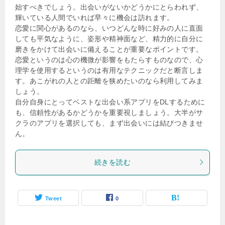
始すべきでしょう。出会いがないかどうかにとらわれず、
輝いている人間でいれば早々に機会は訪れます。
恋愛に関心があるのなら、いつどんな時に好みの人に直面
しても平気なように、姿形や精神面など、精力的に自分に
磨きをかけて出会いに備えることが重要なポイントです。
恋愛というのは心の機微が影響をもたらすものなので、心
理学を使用するというのは有用なテクニックだと断言しま
す。あこがれの人との距離を狭めたいのなら利用してみま
しょう。
自分自身にとってベストな出会い系アプリをDLするために
も、信頼性があるかどうかを重要視しましょう。大半がサ
クラのアプリを選択しても、まず出会いには結びつきませ
ん。
続きを読む
Tweet
0