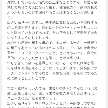
片思いしている人が悩むのは正常なことですが、恋愛が成
就して晴れて恋人になった後も、価値観の不一致や意見の
ぶつかり合いなどで困惑することは少なくないと思いま
す。
出会い系サービスでは、基本的に真剣な出会いを期待する
のは無謀と言えます。熱心に生涯のパートナーを見つけた
いと願っているのであれば、自己啓発をして実世界で出会
いを探すようにしましょう。
本心から恋愛の相手を求めている人がいる一方、一日限り
の相手をあさっているだけの人も混在しているのが出会い
系サイト（ワクワクメールなど）というものです。自分の
目的にマッチしたサイトを選ぶことが大事です。
忙しすぎて出会いを意識していないと、どれだけ時が経っ
ても独身生活を送ることになってしまいます。自発的にサ
ークルにジョインするなど、真剣な出会いをものにするた
めに動くことが肝心です。
すごく素晴らしい人でも、出会いのチャンスがなければ恋
愛は誕生しません。家から出て多数の異性と会話すれば、
スムーズに恋が始まるでしょう。
出会い系サイト（ワクワクメールなど）を駆使して交流が