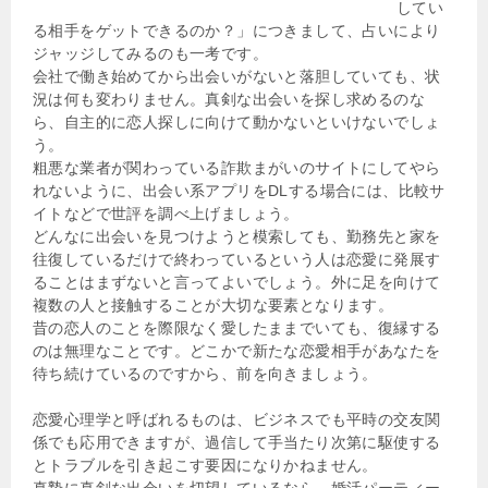
してい
る相手をゲットできるのか？」につきまして、占いにより
ジャッジしてみるのも一考です。
会社で働き始めてから出会いがないと落胆していても、状
況は何も変わりません。真剣な出会いを探し求めるのな
ら、自主的に恋人探しに向けて動かないといけないでしょ
う。
粗悪な業者が関わっている詐欺まがいのサイトにしてやら
れないように、出会い系アプリをDLする場合には、比較サ
イトなどで世評を調べ上げましょう。
どんなに出会いを見つけようと模索しても、勤務先と家を
往復しているだけで終わっているという人は恋愛に発展す
ることはまずないと言ってよいでしょう。外に足を向けて
複数の人と接触することが大切な要素となります。
昔の恋人のことを際限なく愛したままでいても、復縁する
のは無理なことです。どこかで新たな恋愛相手があなたを
待ち続けているのですから、前を向きましょう。
恋愛心理学と呼ばれるものは、ビジネスでも平時の交友関
係でも応用できますが、過信して手当たり次第に駆使する
とトラブルを引き起こす要因になりかねません。
真摯に真剣な出会いを切望しているなら、婚活パーティー