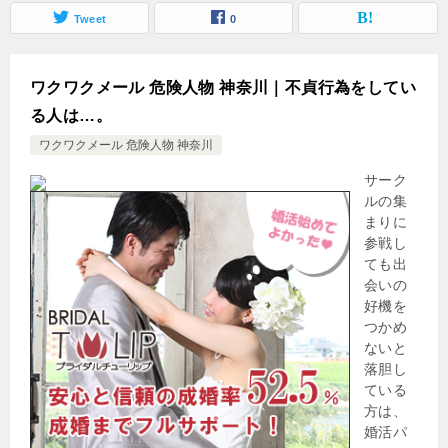
Tweet
0
ワクワクメール 危険人物 神奈川｜不貞行為をしてい
る人は…。
ワクワクメール 危険人物 神奈川
サーク
ルの集
まりに
参戦し
ても出
会いの
好機を
つかめ
ないと
落胆し
ている
方は、
婚活パ