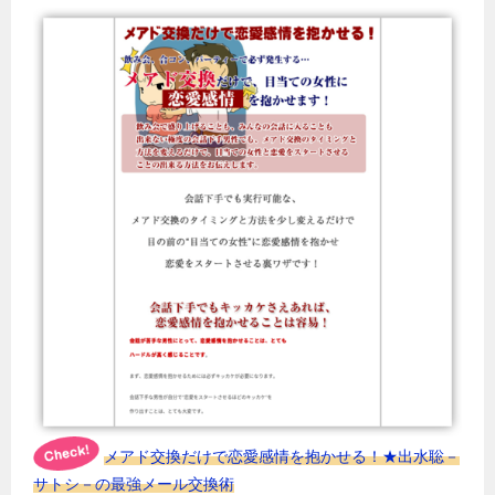
メアド交換だけで恋愛感情を抱かせる！★出水聡－
サトシ－の最強メール交換術