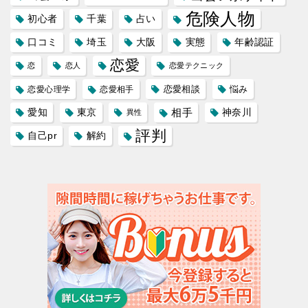
危険人物
初心者
千葉
占い
口コミ
埼玉
大阪
実態
年齢認証
恋愛
恋
恋人
恋愛テクニック
恋愛相談
悩み
恋愛心理学
恋愛相手
愛知
東京
相手
神奈川
異性
評判
自己pr
解約