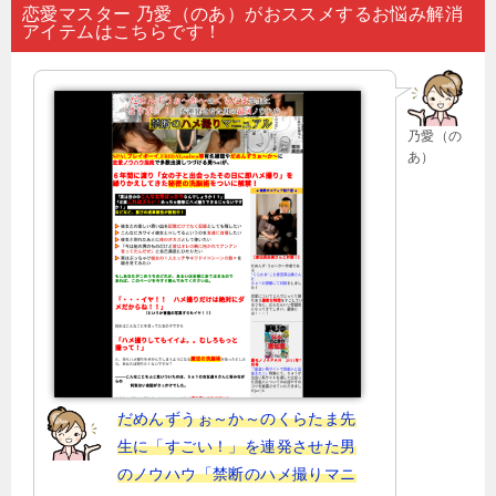
ナ
恋愛マスター 乃愛（のあ）がおススメするお悩み解消
アイテムはこちらです！
ビ
ゲ
ー
乃愛（の
シ
あ）
ョ
ン
だめんずうぉ～か～のくらたま先
生に「すごい！」を連発させた男
のノウハウ「禁断のハメ撮りマニ