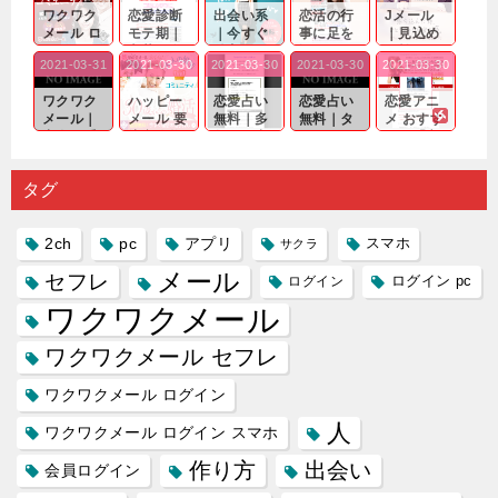
ワクワク
恋愛診断
出会い系
恋活の行
Jメール
メール ロ
モテ期｜
｜今すぐ
事に足を
｜見込め
グイン pc
老若男女
仲良くな
運んでも
る効果が
2021-03-31
2021-03-30
2021-03-30
2021-03-30
2021-03-30
｜心の底
問わ
れる相手
出会いの
確実なも
から真
ず…。
探しをし
チャンス
のであっ
ワクワク
ハッピー
恋愛占い
恋愛占い
恋愛アニ
剣...
たいと...
が訪れ...
ても…...
メール｜
メール 要
無料｜多
無料｜タ
メ おすす
出会い系
注意人物
数ある出
ーゲット
め｜「心
の中で巡
｜恋愛を
会い系ア
にしてい
理学は複
り会った
するので
プリの内
る人に恋
雑で素人
タグ
人に軽...
あれ...
には...
愛相...
には...
2ch
pc
アプリ
スマホ
サクラ
メール
セフレ
ログイン
ログイン pc
ワクワクメール
ワクワクメール セフレ
ワクワクメール ログイン
人
ワクワクメール ログイン スマホ
作り方
出会い
会員ログイン