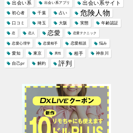
出会い系サイト
出会い系
出会い系アプリ
危険人物
初心者
千葉
占い
口コミ
埼玉
大阪
実態
年齢認証
恋愛
恋
恋人
恋愛テクニック
恋愛相談
悩み
恋愛心理学
恋愛相手
愛知
東京
相手
神奈川
異性
評判
自己pr
解約