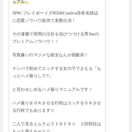
ュアル」
SPA!,プレイボーイ,FRIDAY,sabra等有名雑誌
に恋愛ノウハウ提供で多数出演！
その凄腕で世間の注目を浴びつづける男Saiの
プレミアムノウハウ！！
写真嫌いのマジメな彼女なんか朝飯前！
ナンパで初めてエッチする女の子でさえも『も
っとハメ撮りして!!』
と言わせしめるハメ撮りマニュアルです！
ハメ撮りをＯＫさせる行程はエッチをＯＫさせ
る行程でもあります☆
二人で見るとムラムラドキドキ☆ ２回戦目は
もっと萌えちゃう☆