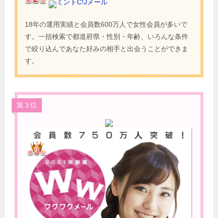
ミントC!Jメール
18年の運用実績と会員数600万人で女性会員が多いで
す。一括検索で都道府県・性別・年齢、いろんな条件
で絞り込んであなた好みの相手と出会うことができま
す。
第３位