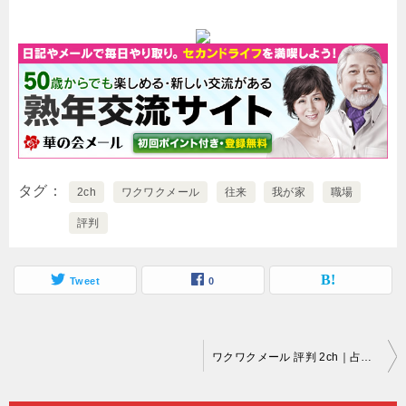
タグ
2ch
ワクワクメール
往来
我が家
職場
評判
Tweet
0
投
ワクワクメール 評判 2ch｜占いによって恋愛のことや金運などを読むことが可能だとされています…。
稿