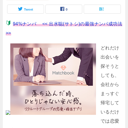
Tweet
0
94%ナンパ << 出水聡(サトシ)の最強ナンパ成功法
>>
どれだけ
出会いを
探そうと
しても、
会社から
まっすぐ
帰宅して
いるだけ
では恋愛