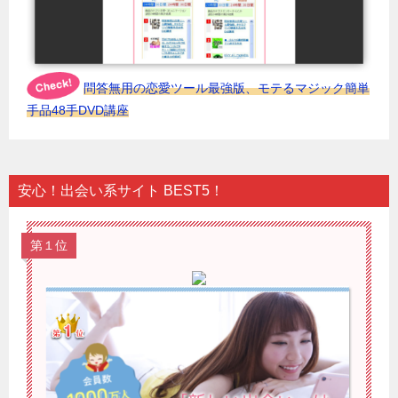
問答無用の恋愛ツール最強版、モテるマジック簡単
手品48手DVD講座
安心！出会い系サイト BEST5！
第１位