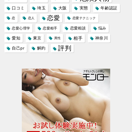
口コミ
埼玉
大阪
実態
年齢認証
恋愛
恋
恋人
恋愛テクニック
恋愛相談
悩み
恋愛心理学
恋愛相手
愛知
東京
相手
神奈川
異性
評判
自己pr
解約