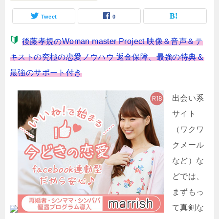
Tweet
0
後藤孝規のWoman master Project 映像＆音声＆テ
キストの究極の恋愛ノウハウ 返金保障、最強の特典＆
最強のサポート付き
出会い系
サイト
（ワクワ
クメール
など）な
どでは、
まずもっ
て真剣な