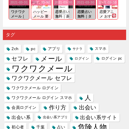
2021-03-31
2021-03-30
2021-03-30
2021-03-30
2021-03-30
｜心の底
問わ
れる相手
出会いの
確実なも
から真
ず…。
探しをし
チャンス
のであっ
ワクワク
ハッピー
恋愛占い
恋愛占い
恋愛アニ
剣...
たいと...
が訪れ...
ても…...
メール｜
メール 要
無料｜多
無料｜タ
メ おすす
出会い系
注意人物
数ある出
ーゲット
め｜「心
の中で巡
｜恋愛を
会い系ア
にしてい
理学は複
り会った
するので
プリの内
る人に恋
雑で素人
タグ
人に軽...
あれ...
には...
愛相...
には...
2ch
pc
アプリ
スマホ
サクラ
メール
セフレ
ログイン
ログイン pc
ワクワクメール
ワクワクメール セフレ
ワクワクメール ログイン
人
ワクワクメール ログイン スマホ
作り方
出会い
会員ログイン
出会い系サイト
出会い系
出会い系アプリ
危険人物
初心者
千葉
占い