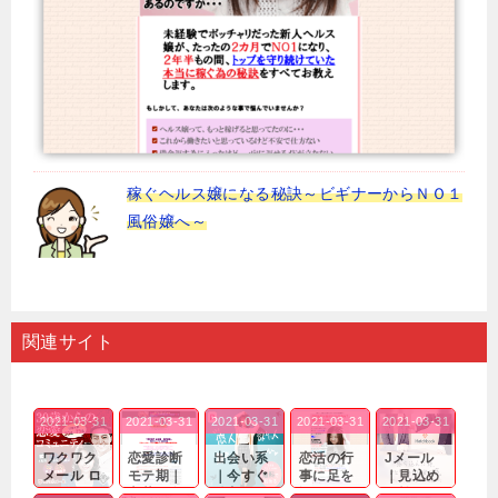
稼ぐヘルス嬢になる秘訣～ビギナーからＮＯ１
風俗嬢へ～
関連サイト
2021-03-31
2021-03-31
2021-03-31
2021-03-31
2021-03-31
ワクワク
恋愛診断
出会い系
恋活の行
Jメール
メール ロ
モテ期｜
｜今すぐ
事に足を
｜見込め
グイン pc
老若男女
仲良くな
運んでも
る効果が