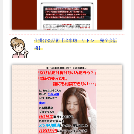
仕掛け会話術【出水聡―サトシ― 完全会話
術】