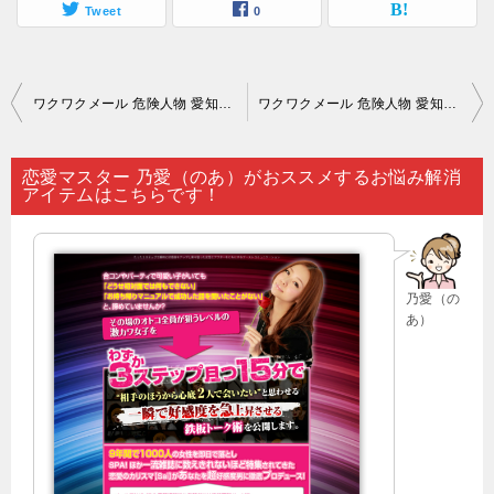
Tweet
0
投
ワクワクメール 危険人物 愛知｜日々の中で理想の人に出会えて恋愛が生まれるなどというのは…。
ワクワクメール 危険人物 愛知｜パートナーと別れることになるのは苦しく…。
稿
ナ
恋愛マスター 乃愛（のあ）がおススメするお悩み解消
アイテムはこちらです！
ビ
ゲ
ー
乃愛（の
シ
あ）
ョ
ン