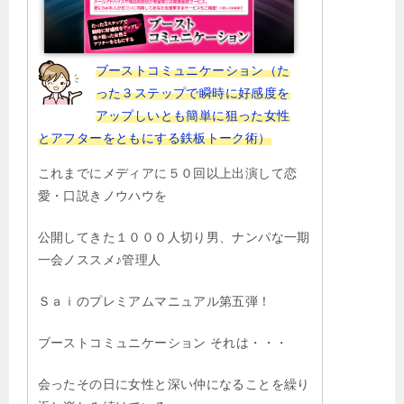
ブーストコミュニケーション（た
った３ステップで瞬時に好感度を
アップしいとも簡単に狙った女性
とアフターをともにする鉄板トーク術）
これまでにメディアに５０回以上出演して恋
愛・口説きノウハウを
公開してきた１０００人切り男、ナンパな一期
一会ノススメ♪管理人
Ｓａｉのプレミアムマニュアル第五弾！
ブーストコミュニケーション それは・・・
会ったその日に女性と深い仲になることを繰り