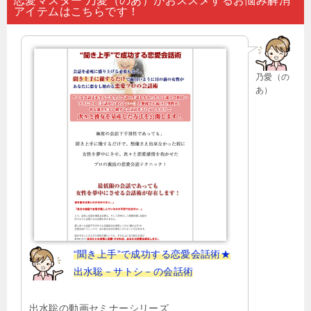
恋愛マスター 乃愛（のあ）がおススメするお悩み解消
アイテムはこちらです！
ビ
ゲ
ー
乃愛（の
シ
あ）
ョ
ン
“聞き上手”で成功する恋愛会話術★
出水聡－サトシ－の会話術
出水聡の動画セミナーシリーズ