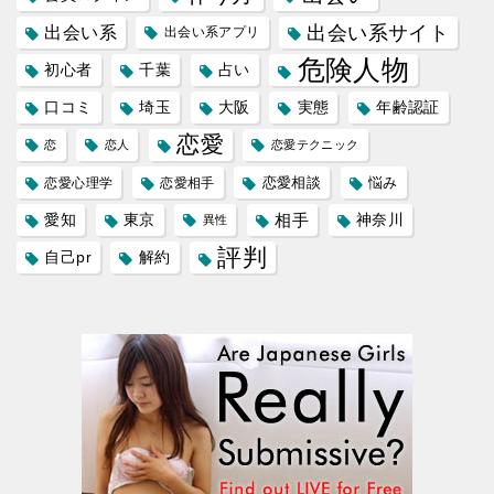
出会い系サイト
出会い系
出会い系アプリ
危険人物
初心者
千葉
占い
口コミ
埼玉
大阪
実態
年齢認証
恋愛
恋
恋人
恋愛テクニック
恋愛相談
悩み
恋愛心理学
恋愛相手
愛知
東京
相手
神奈川
異性
評判
自己pr
解約