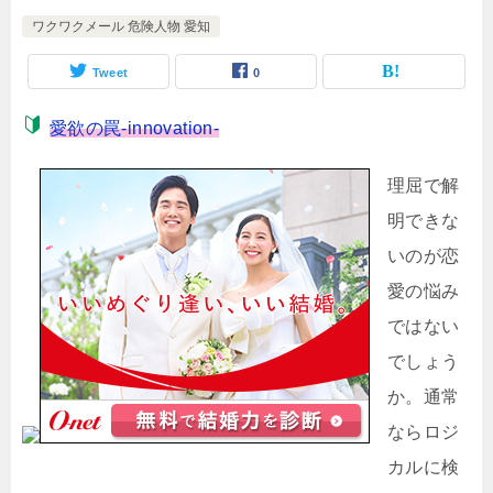
ワクワクメール 危険人物 愛知
Tweet
0
愛欲の罠-innovation-
理屈で解
明できな
いのが恋
愛の悩み
ではない
でしょう
か。通常
ならロジ
カルに検