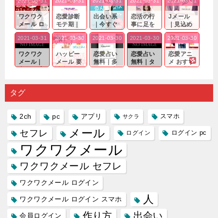
2021-03-31
2021-03-31
2021-03-31
2021-03-31
2021-03-31
ワクワク
恋愛診断
出会い系
恋活の行
Jメール
メール ロ
モテ期｜
｜今すぐ
事に足を
｜見込め
グイン pc
老若男女
仲良くな
運んでも
る効果が
2021-03-31
2021-03-30
2021-03-30
2021-03-30
2021-03-30
｜心の底
問わ
れる相手
出会いの
確実なも
から真
ず…。
探しをし
チャンス
のであっ
ワクワク
ハッピー
恋愛占い
恋愛占い
恋愛アニ
剣...
たいと...
が訪れ...
ても…...
メール｜
メール 要
無料｜多
無料｜タ
メ おすす
出会い系
注意人物
数ある出
ーゲット
め｜「心
の中で巡
｜恋愛を
会い系ア
にしてい
理学は複
り会った
するので
プリの内
る人に恋
雑で素人
タグ
人に軽...
あれ...
には...
愛相...
には...
2ch
pc
アプリ
スマホ
サクラ
メール
セフレ
ログイン
ログイン pc
ワクワクメール
ワクワクメール セフレ
ワクワクメール ログイン
人
ワクワクメール ログイン スマホ
作り方
出会い
会員ログイン