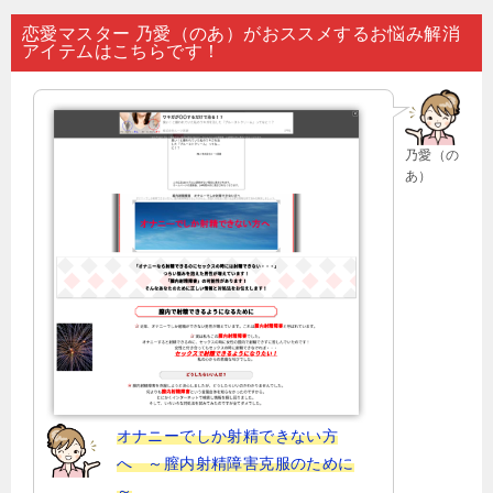
ナ
恋愛マスター 乃愛（のあ）がおススメするお悩み解消
アイテムはこちらです！
ビ
ゲ
ー
乃愛（の
シ
あ）
ョ
ン
オナニーでしか射精できない方
へ ～膣内射精障害克服のために
～