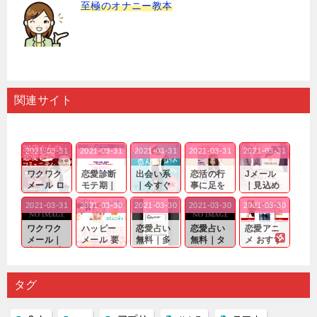
至極のオナニー教本
関連サイト
2021-03-31
2021-03-31
2021-03-31
2021-03-31
2021-03-31
ワクワク
恋愛診断
出会い系
恋活の行
Jメール
メール ロ
モテ期｜
｜今すぐ
事に足を
｜見込め
グイン pc
老若男女
仲良くな
運んでも
る効果が
2021-03-31
2021-03-30
2021-03-30
2021-03-30
2021-03-30
｜心の底
問わ
れる相手
出会いの
確実なも
から真
ず…。
探しをし
チャンス
のであっ
ワクワク
ハッピー
恋愛占い
恋愛占い
恋愛アニ
剣...
たいと...
が訪れ...
ても…...
メール｜
メール 要
無料｜多
無料｜タ
メ おすす
出会い系
注意人物
数ある出
ーゲット
め｜「心
の中で巡
｜恋愛を
会い系ア
にしてい
理学は複
り会った
するので
プリの内
る人に恋
雑で素人
タグ
人に軽...
あれ...
には...
愛相...
には...