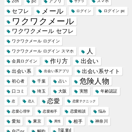
2ch
pc
アプリ
スマホ
サクラ
メール
セフレ
ログイン
ログイン pc
ワクワクメール
ワクワクメール セフレ
ワクワクメール ログイン
人
ワクワクメール ログイン スマホ
作り方
出会い
会員ログイン
出会い系サイト
出会い系
出会い系アプリ
危険人物
初心者
千葉
占い
口コミ
埼玉
大阪
実態
年齢認証
恋愛
恋
恋人
恋愛テクニック
恋愛相談
悩み
恋愛心理学
恋愛相手
愛知
東京
相手
神奈川
異性
評判
自己pr
解約