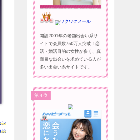
ワクワクメール
開設2001年の老舗出会い系サ
イトで会員数750万人突破！恋
活・婚活目的の女性が多く、真
面目な出会いを求めている人が
多い出会い系サイトです。
第４位
長
セン
貞脱