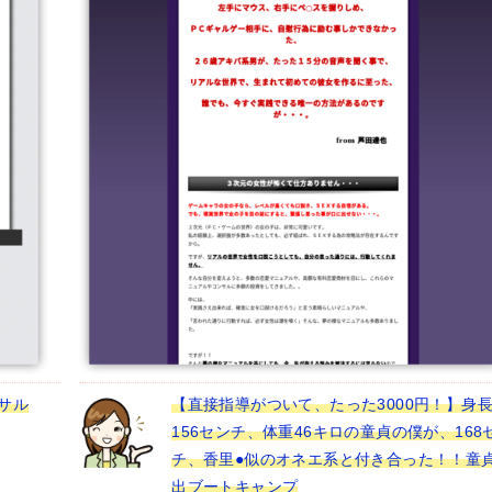
サル
【直接指導がついて、たった3000円！】身
156センチ、体重46キロの童貞の僕が、168
チ、香里●似のオネエ系と付き合った！！童
出ブートキャンプ