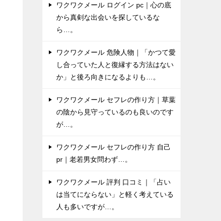
ワクワクメール ログイン pc｜心の底
し
から真剣な出会いを探しているな
ら…。
み
ワクワクメール 危険人物｜「かつて愛
い
し合っていた人と復縁する方法はない
か」と後ろ向きになるよりも…。
と
ワクワクメール セフレの作り方｜草葉
警
の陰から見守っているのも良いのです
が…。
ワクワクメール セフレの作り方 自己
pr｜老若男女問わず…。
ワクワクメール 評判 口コミ｜「占い
は当てにならない」と軽く考えている
人も多いですが…。