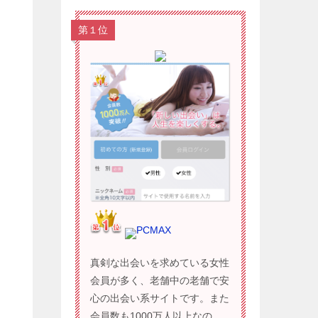
第１位
PCMAX
真剣な出会いを求めている女性
会員が多く、老舗中の老舗で安
心の出会い系サイトです。また
会員数も1000万人以上なの