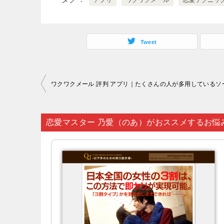
アプリ
ワクワクメール
恋愛テクニッ
Tweet
投
稿
ナ
恋愛マスター 乃愛（のあ）がおススメするお悩
ビ
ゲ
ー
シ
ョ
ン