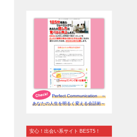
Perfect Communication ～
あなたの人生を明るく変える会話術～
安心！出会い系サイト BEST5！