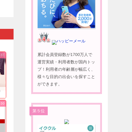
ハッピーメール
累計会員登録数が1700万人で
-31
運営実績・利用者数が国内トッ
プ！利用者の年齢層が幅広く、
様々な目的の出会いを探すこと
ができます。
果
-30
第５位