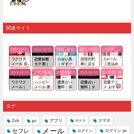
関連サイト
2021-03-31
2021-03-31
2021-03-31
2021-03-31
2021-03-31
ワクワク
恋愛診断
出会い系
恋活の行
Jメール
メール ロ
モテ期｜
｜今すぐ
事に足を
｜見込め
グイン pc
老若男女
仲良くな
運んでも
る効果が
2021-03-31
2021-03-30
2021-03-30
2021-03-30
2021-03-30
｜心の底
問わ
れる相手
出会いの
確実なも
から真
ず…。
探しをし
チャンス
のであっ
ワクワク
ハッピー
恋愛占い
恋愛占い
恋愛アニ
剣...
たいと...
が訪れ...
ても…...
メール｜
メール 要
無料｜多
無料｜タ
メ おすす
出会い系
注意人物
数ある出
ーゲット
め｜「心
の中で巡
｜恋愛を
会い系ア
にしてい
理学は複
り会った
するので
プリの内
る人に恋
雑で素人
タグ
人に軽...
あれ...
には...
愛相...
には...
2ch
pc
アプリ
スマホ
サクラ
メール
セフレ
ログイン
ログイン pc