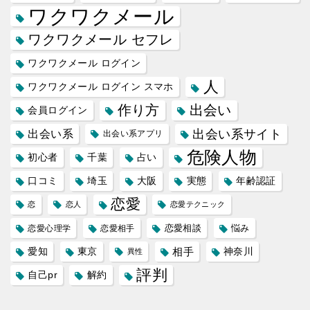
ワクワクメール
ワクワクメール セフレ
ワクワクメール ログイン
人
ワクワクメール ログイン スマホ
作り方
出会い
会員ログイン
出会い系サイト
出会い系
出会い系アプリ
危険人物
初心者
千葉
占い
口コミ
埼玉
大阪
実態
年齢認証
恋愛
恋
恋人
恋愛テクニック
恋愛相談
悩み
恋愛心理学
恋愛相手
愛知
東京
相手
神奈川
異性
評判
自己pr
解約