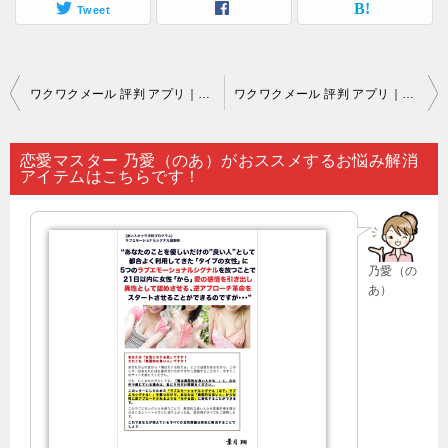
Tweet
投
ワクワクメール 評判 アプリ｜「意中の相手がいても…。
ワクワクメール 評判 アプリ｜理論のみで答えを出せないのが恋愛の悩みと言えるでしょう…。
稿
ナ
恋愛マスター 乃愛（のあ）がおススメするお悩み解消
アイテムはこちらです！
ビ
ゲ
ー
乃愛（の
シ
あ）
ョ
ン