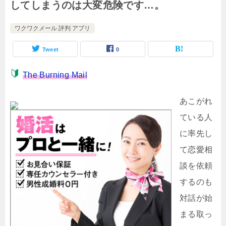
してしまうのは大変危険です…。
ワクワクメール 評判 アプリ
Tweet
0
The Burning Mail
あこがれ
ている人
に率先し
て恋愛相
談を依頼
するのも
対話が始
まる取っ