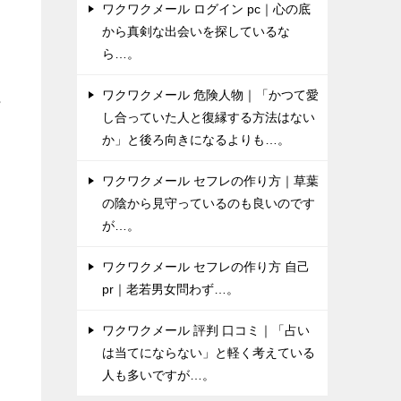
ワクワクメール ログイン pc｜心の底
から真剣な出会いを探しているな
手
ら…。
ト
ワクワクメール 危険人物｜「かつて愛
プ
し合っていた人と復縁する方法はない
か」と後ろ向きになるよりも…。
に
ワクワクメール セフレの作り方｜草葉
ナ
の陰から見守っているのも良いのです
が…。
ワクワクメール セフレの作り方 自己
pr｜老若男女問わず…。
ワクワクメール 評判 口コミ｜「占い
は当てにならない」と軽く考えている
人も多いですが…。