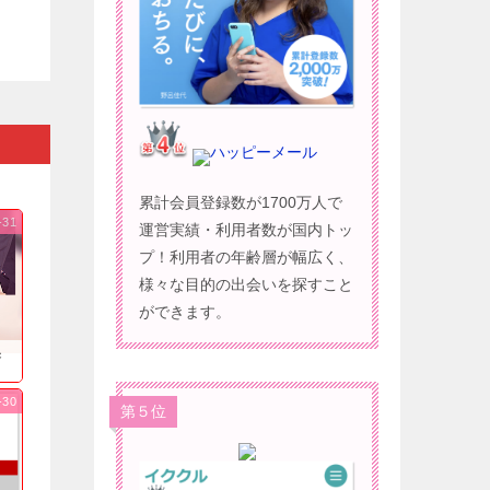
ハッピーメール
累計会員登録数が1700万人で
-31
運営実績・利用者数が国内トッ
プ！利用者の年齢層が幅広く、
様々な目的の出会いを探すこと
ができます。
果
-30
第５位