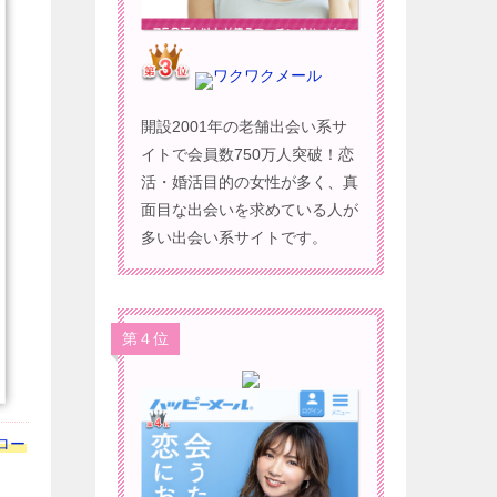
ワクワクメール
開設2001年の老舗出会い系サ
イトで会員数750万人突破！恋
活・婚活目的の女性が多く、真
面目な出会いを求めている人が
多い出会い系サイトです。
第４位
トロー