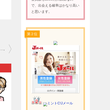
で、出会える確率はかなり高い
と思います。
第２位
ら…。
ミントC!Jメール
）