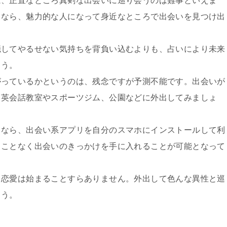
は、正直なところ真剣な出会いに巡り会うのは難事といえま
るなら、魅力的な人になって身近なところで出会いを見つけ出
隠してやるせない気持ちを背負い込むよりも、占いにより未来
ょう。
がっているかというのは、残念ですが予測不能です。出会いが
、英会話教室やスポーツジム、公園などに外出してみましょ
るなら、出会い系アプリを自分のスマホにインストールして利
ることなく出会いのきっかけを手に入れることが可能となって
と恋愛は始まることすらありません。外出して色んな異性と巡
ょう。