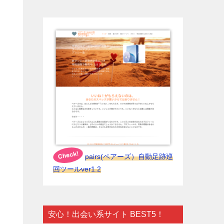
pairs(ペアーズ）自動足跡巡
回ツールver1.2
安心！出会い系サイト BEST5！