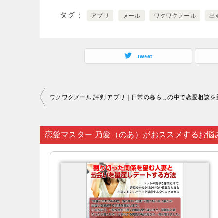
タグ
アプリ
メール
ワクワクメール
出
Tweet
投
稿
ナ
恋愛マスター 乃愛（のあ）がおススメするお悩
ビ
ゲ
ー
シ
ョ