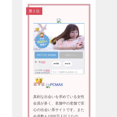
第１位
PCMAX
真剣な出会いを求めている女性
会員が多く、老舗中の老舗で安
心の出会い系サイトです。また
会員数も1000万人以上なの