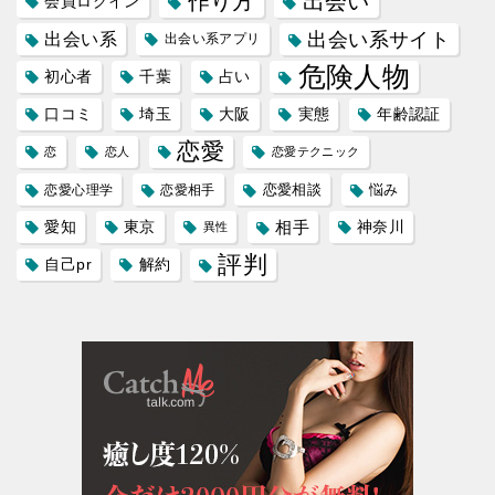
作り方
出会い
会員ログイン
出会い系サイト
出会い系
出会い系アプリ
危険人物
初心者
千葉
占い
口コミ
埼玉
大阪
実態
年齢認証
恋愛
恋
恋人
恋愛テクニック
恋愛相談
悩み
恋愛心理学
恋愛相手
愛知
東京
相手
神奈川
異性
評判
自己pr
解約