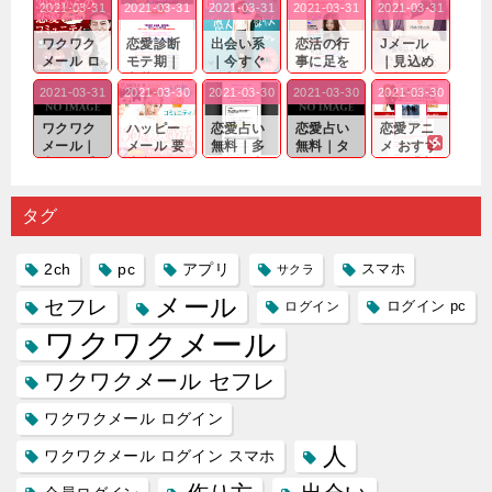
2021-03-31
2021-03-31
2021-03-31
2021-03-31
2021-03-31
ワクワク
恋愛診断
出会い系
恋活の行
Jメール
メール ロ
モテ期｜
｜今すぐ
事に足を
｜見込め
グイン pc
老若男女
仲良くな
運んでも
る効果が
2021-03-31
2021-03-30
2021-03-30
2021-03-30
2021-03-30
｜心の底
問わ
れる相手
出会いの
確実なも
から真
ず…。
探しをし
チャンス
のであっ
ワクワク
ハッピー
恋愛占い
恋愛占い
恋愛アニ
剣...
たいと...
が訪れ...
ても…...
メール｜
メール 要
無料｜多
無料｜タ
メ おすす
出会い系
注意人物
数ある出
ーゲット
め｜「心
の中で巡
｜恋愛を
会い系ア
にしてい
理学は複
り会った
するので
プリの内
る人に恋
雑で素人
タグ
人に軽...
あれ...
には...
愛相...
には...
2ch
pc
アプリ
スマホ
サクラ
メール
セフレ
ログイン
ログイン pc
ワクワクメール
ワクワクメール セフレ
ワクワクメール ログイン
人
ワクワクメール ログイン スマホ