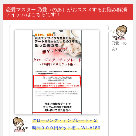
ナ
恋愛マスター 乃愛（のあ）がおススメするお悩み解消
アイテムはこちらです！
ビ
ゲ
ー
乃愛（の
シ
あ）
ョ
ン
クロージング・テンプレート～２
時間９００円ゲット術～ WL-A186