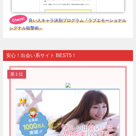
良い人キャラ決別プログラム『ラブエモーショナル
シグナル狙撃術』
安心！出会い系サイト BEST5！
第１位