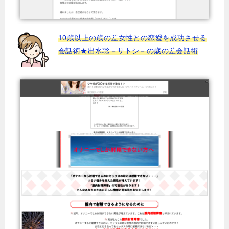
10歳以上の歳の差女性との恋愛を成功させる
会話術★出水聡－サトシ－の歳の差会話術