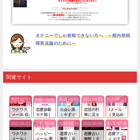
オナニーでしか射精できない方へ ～膣内射精
障害克服のために～
関連サイト
2021-03-31
2021-03-31
2021-03-31
2021-03-31
2021-03-31
ワクワク
恋愛診断
出会い系
恋活の行
Jメール
メール ロ
モテ期｜
｜今すぐ
事に足を
｜見込め
グイン pc
老若男女
仲良くな
運んでも
る効果が
2021-03-31
2021-03-30
2021-03-30
2021-03-30
2021-03-30
｜心の底
問わ
れる相手
出会いの
確実なも
から真
ず…。
探しをし
チャンス
のであっ
ワクワク
ハッピー
恋愛占い
恋愛占い
恋愛アニ
剣...
たいと...
が訪れ...
ても…...
メール｜
メール 要
無料｜多
無料｜タ
メ おすす