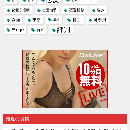
恋愛
恋
恋人
恋愛テクニック
恋愛相談
悩み
恋愛心理学
恋愛相手
愛知
東京
相手
神奈川
異性
評判
自己pr
解約
最近の投稿