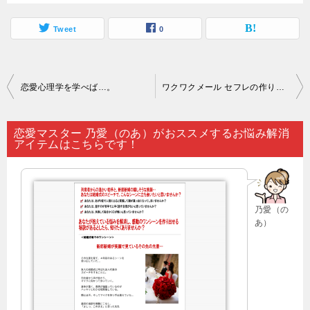
Tweet
0
投
恋愛心理学を学べば…。
ワクワクメール セフレの作り方 初心者｜年齢認証を行っているサイトにログインしているからと言ったところで…。
稿
ナ
恋愛マスター 乃愛（のあ）がおススメするお悩み解消
アイテムはこちらです！
ビ
ゲ
ー
乃愛（の
シ
あ）
ョ
ン