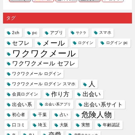
出会い系
注意人物
数ある出
ーゲット
め｜「心
の中で巡
｜恋愛を
会い系ア
にしてい
理学は複
り会った
するので
プリの内
る人に恋
雑で素人
タグ
人に軽...
あれ...
には...
愛相...
には...
2ch
pc
アプリ
スマホ
サクラ
メール
セフレ
ログイン
ログイン pc
ワクワクメール
ワクワクメール セフレ
ワクワクメール ログイン
人
ワクワクメール ログイン スマホ
作り方
出会い
会員ログイン
出会い系サイト
出会い系
出会い系アプリ
危険人物
初心者
千葉
占い
口コミ
埼玉
大阪
実態
年齢認証