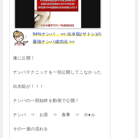
94%ナンパ << 出水聡(サトシ)の
最強ナンパ成功法 >>
遂に公開！
ナンパテクニックを一切公開してこなかった
出水聡が！！！
ナンパの一部始終を動画で公開！
ナンパ ⇒ お茶 ⇒ 食事 ⇒ ホ●ル
その一連の流れを