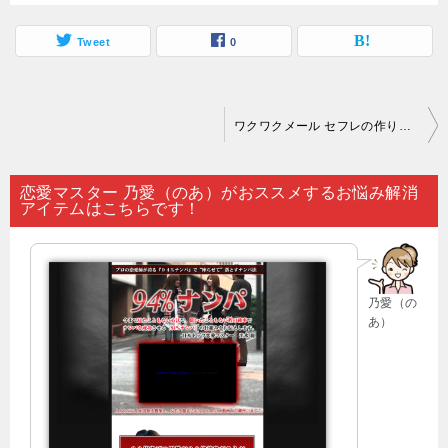
Tweet
0
投
ワクワクメール セフレの作り方 初心者｜恋は盲目…。
稿
ナ
恋愛マスター 乃愛（のあ）がおススメするお悩み解消
アイテムはこちらです！
ビ
ゲ
ー
乃愛（の
シ
あ）
ョ
ン