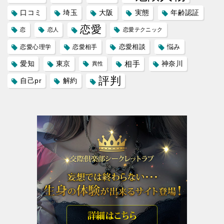
口コミ
埼玉
大阪
実態
年齢認証
恋愛
恋
恋人
恋愛テクニック
恋愛相談
悩み
恋愛心理学
恋愛相手
愛知
東京
相手
神奈川
異性
評判
自己pr
解約