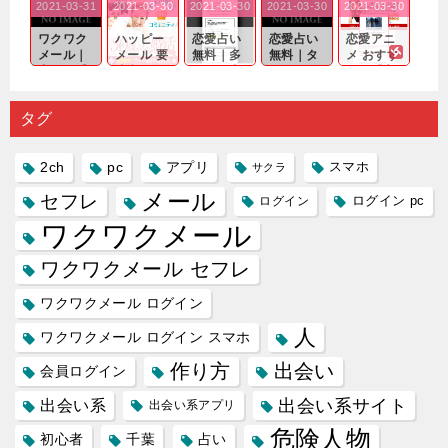
2021-03-31
2021-03-30
2021-03-30
2021-03-30
2021-03-30
｜心の底
問わ
れる相手
出会いの
確実なも
から真
ず…。
探しをし
チャンス
のであっ
ワクワク
ハッピー
恋愛占い
恋愛占い
恋愛アニ
剣...
たいと...
が訪れ...
ても…...
メール｜
メール 要
無料｜多
無料｜タ
メ おすす
出会い系
注意人物
数ある出
ーゲット
め｜「心
の中で巡
｜恋愛を
会い系ア
にしてい
理学は複
り会った
するので
プリの内
る人に恋
雑で素人
タグ
人に軽...
あれ...
には...
愛相...
には...
2ch
pc
アプリ
スマホ
サクラ
メール
セフレ
ログイン
ログイン pc
ワクワクメール
ワクワクメール セフレ
ワクワクメール ログイン
人
ワクワクメール ログイン スマホ
作り方
出会い
会員ログイン
出会い系サイト
出会い系
出会い系アプリ
危険人物
初心者
千葉
占い