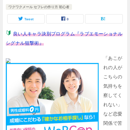
ワクワクメール セフレの作り方 初心者
Tweet
0
良い人キャラ決別プログラム『ラブエモーショナル
シグナル狙撃術』
「あこが
れの人が
こちらの
気持ちを
察してく
れない」
など恋愛
関係で苦