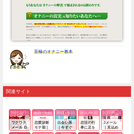
至極のオナニー教本
関連サイト
2021-03-31
2021-03-31
2021-03-31
2021-03-31
2021-03-31
ワクワク
恋愛診断
出会い系
恋活の行
Jメール
メール ロ
モテ期｜
｜今すぐ
事に足を
｜見込め
グイン pc
老若男女
仲良くな
運んでも
る効果が