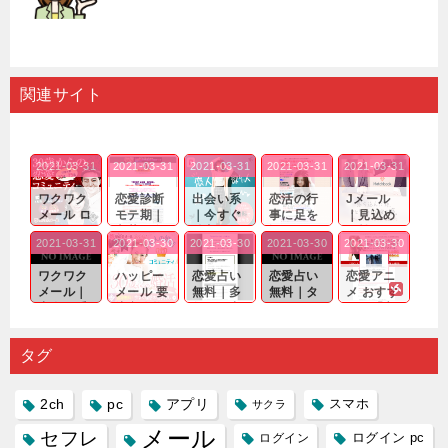
関連サイト
2021-03-31
2021-03-31
2021-03-31
2021-03-31
2021-03-31
ワクワク
恋愛診断
出会い系
恋活の行
Jメール
メール ロ
モテ期｜
｜今すぐ
事に足を
｜見込め
グイン pc
老若男女
仲良くな
運んでも
る効果が
2021-03-31
2021-03-30
2021-03-30
2021-03-30
2021-03-30
｜心の底
問わ
れる相手
出会いの
確実なも
から真
ず…。
探しをし
チャンス
のであっ
ワクワク
ハッピー
恋愛占い
恋愛占い
恋愛アニ
剣...
たいと...
が訪れ...
ても…...
メール｜
メール 要
無料｜多
無料｜タ
メ おすす
出会い系
注意人物
数ある出
ーゲット
め｜「心
の中で巡
｜恋愛を
会い系ア
にしてい
理学は複
り会った
するので
プリの内
る人に恋
雑で素人
タグ
人に軽...
あれ...
には...
愛相...
には...
2ch
pc
アプリ
スマホ
サクラ
メール
セフレ
ログイン
ログイン pc