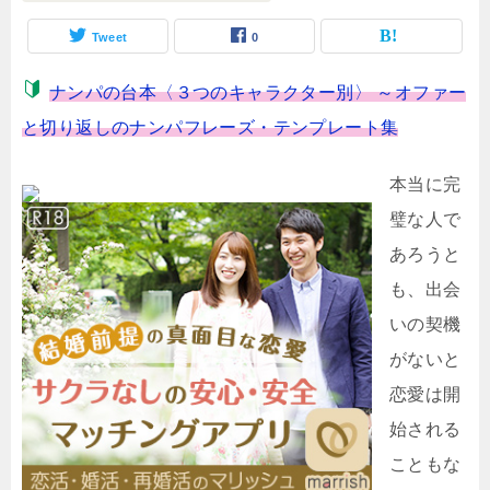
Tweet
0
ナンパの台本〈３つのキャラクター別〉 ～オファー
と切り返しのナンパフレーズ・テンプレート集
本当に完
璧な人で
あろうと
も、出会
いの契機
がないと
恋愛は開
始される
こともな