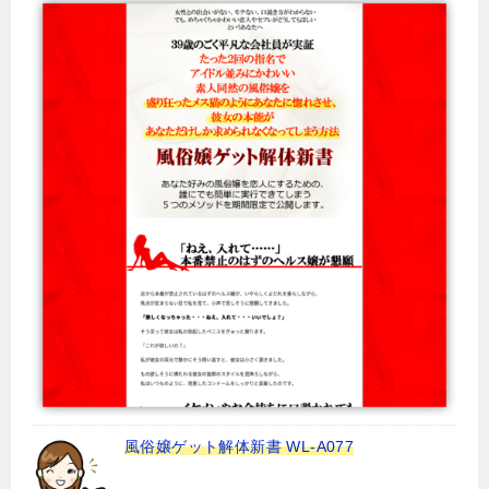
風俗嬢ゲット解体新書 WL-A077