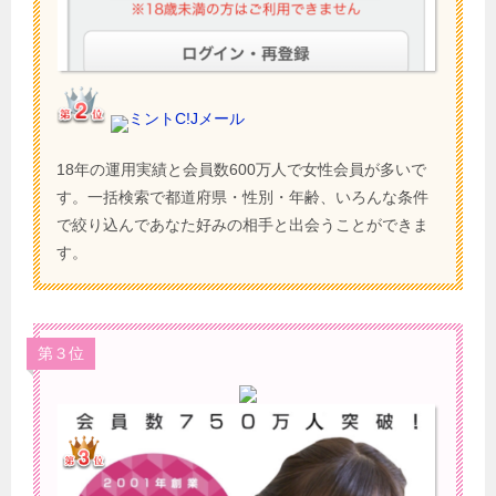
ミントC!Jメール
18年の運用実績と会員数600万人で女性会員が多いで
す。一括検索で都道府県・性別・年齢、いろんな条件
で絞り込んであなた好みの相手と出会うことができま
す。
第３位