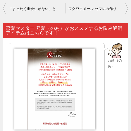
投
「まったく出会いがない」とぼやいていても…。
ワクワクメール セフレの作り方 初心者｜理屈で答えを出せないのが恋愛の悩みの特徴です…。
稿
ナ
恋愛マスター 乃愛（のあ）がおススメするお悩み解消
アイテムはこちらです！
ビ
ゲ
ー
乃愛（の
シ
あ）
ョ
ン