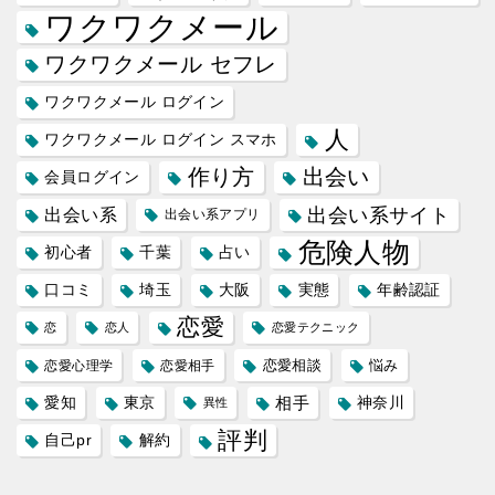
ワクワクメール
ワクワクメール セフレ
ワクワクメール ログイン
人
ワクワクメール ログイン スマホ
作り方
出会い
会員ログイン
出会い系サイト
出会い系
出会い系アプリ
危険人物
初心者
千葉
占い
口コミ
埼玉
大阪
実態
年齢認証
恋愛
恋
恋人
恋愛テクニック
恋愛相談
悩み
恋愛心理学
恋愛相手
愛知
東京
相手
神奈川
異性
評判
自己pr
解約