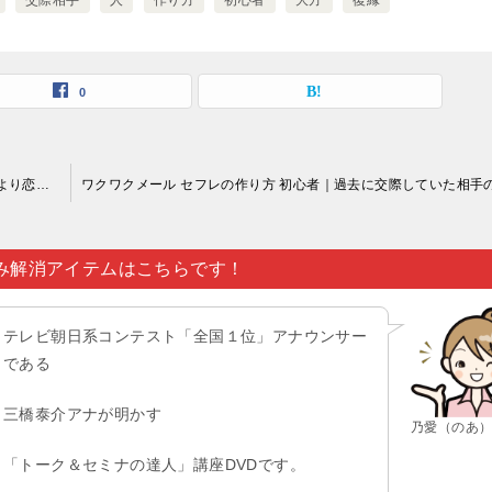
交際相手
人
作り方
初心者
大方
復縁
0
ワクワクメール セフレの作り方 初心者｜的確に当たる占いにより恋愛運を占って貰ったら…。
み解消アイテムはこちらです！
テレビ朝日系コンテスト「全国１位」アナウンサー
である
三橋泰介アナが明かす
乃愛（のあ
「トーク＆セミナの達人」講座DVDです。