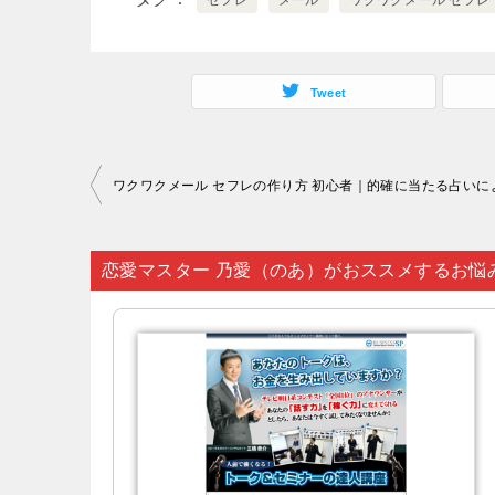
セフレ
メール
ワクワクメール セフレ
Tweet
投
稿
ナ
恋愛マスター 乃愛（のあ）がおススメするお悩
ビ
ゲ
ー
シ
ョ
ン