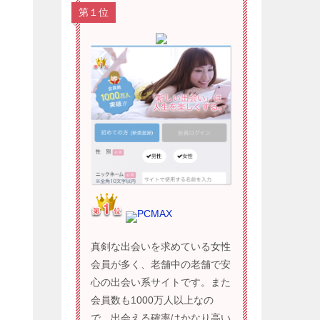
第１位
PCMAX
真剣な出会いを求めている女性
会員が多く、老舗中の老舗で安
心の出会い系サイトです。また
会員数も1000万人以上なの
で、出会える確率はかなり高い