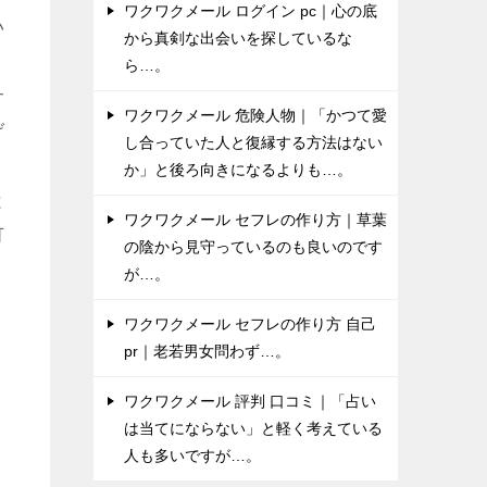
ワクワクメール ログイン pc｜心の底
い
から真剣な出会いを探しているな
ら…。
サ
ワクワクメール 危険人物｜「かつて愛
げ
し合っていた人と復縁する方法はない
か」と後ろ向きになるよりも…。
と
ワクワクメール セフレの作り方｜草葉
可
の陰から見守っているのも良いのです
う
が…。
ワクワクメール セフレの作り方 自己
pr｜老若男女問わず…。
ワクワクメール 評判 口コミ｜「占い
は当てにならない」と軽く考えている
人も多いですが…。