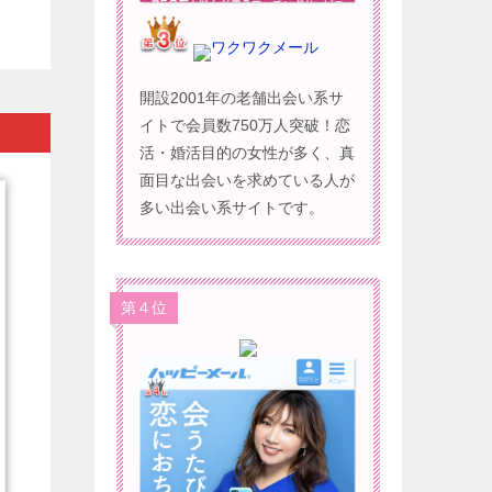
ワクワクメール
開設2001年の老舗出会い系サ
イトで会員数750万人突破！恋
活・婚活目的の女性が多く、真
面目な出会いを求めている人が
多い出会い系サイトです。
第４位