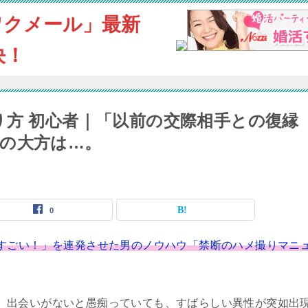
ワクメール」最新
決！
り方 初心者｜「以前の交際相手との復縁
の大方は…。
0
すごい！」を連発させた男のノウハウ「禁断のハメ撮りマニ
出会いがないと愚痴っていても、すばらしい異性が突如出