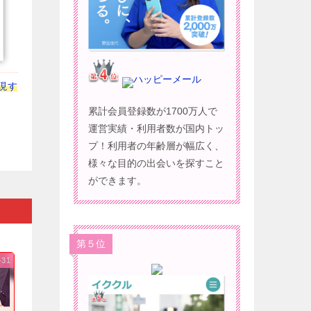
ハッピーメール
現す
累計会員登録数が1700万人で
運営実績・利用者数が国内トッ
プ！利用者の年齢層が幅広く、
様々な目的の出会いを探すこと
ができます。
第５位
-31