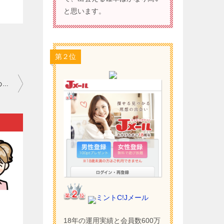
と思います。
第２位
ワクワクメール セフレの作り方 初心者｜過去に交際していた相手のことをずっと好きなままでいても…。
）
ミントC!Jメール
18年の運用実績と会員数600万