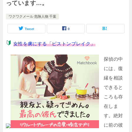
っています…。
ワクワクメール 危険人物 千葉
Tweet
0
女性を虜にする「ピストンブレイク」
探偵の中
には、復
縁を相談
できると
ころも存
在しま
す。絶対
に前の彼