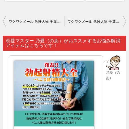
投
ワクワクメール 危険人物 千葉｜恋人と別れて心が折れて…。
ワクワクメール 危険人物 千葉｜占いでは恋愛関係のことや対人運などを推量することが可能なのです…。
稿
ナ
恋愛マスター 乃愛（のあ）がおススメするお悩み解消
アイテムはこちらです！
ビ
ゲ
ー
乃愛（の
シ
あ）
ョ
ン