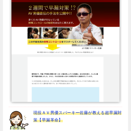
現役ＡＶ男優スパーキー佐藤が教える超早漏対
策【早漏革命】