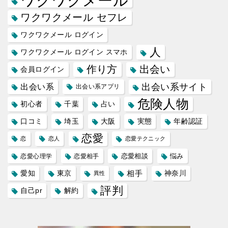
ワクワクメール
ワクワクメール セフレ
ワクワクメール ログイン
人
ワクワクメール ログイン スマホ
作り方
出会い
会員ログイン
出会い系サイト
出会い系
出会い系アプリ
危険人物
初心者
千葉
占い
口コミ
埼玉
大阪
実態
年齢認証
恋愛
恋
恋人
恋愛テクニック
恋愛相談
悩み
恋愛心理学
恋愛相手
愛知
東京
相手
神奈川
異性
評判
自己pr
解約