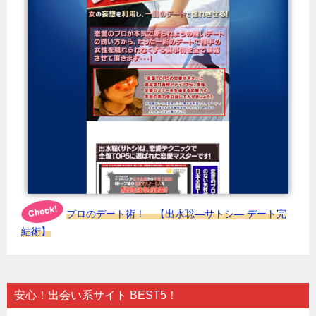
プロのデート術！ 【出水聡―サトシ― デート完
結術】
安心！出会い系サイト BEST5！