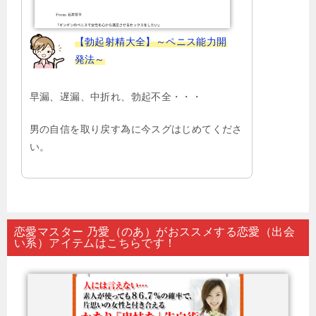
【勃起射精大全】～ペニス能力開
発法～
早漏、遅漏、中折れ、勃起不全・・・
男の自信を取り戻す為に今スグはじめてくださ
い。
恋愛マスター 乃愛（のあ）がおススメする恋愛（出会
い系）アイテムはこちらです！