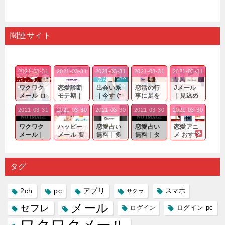
関連サイト
2021-03-31
2021-03-31
2021-03-31
2021-03-31
2021-03-31
ワクワク
恋愛診断
出会い系
恋活の行
Jメール
メール ロ
モテ期｜
｜今すぐ
事に足を
｜見込め
グイン pc
老若男女
仲良くな
運んでも
る効果が
2021-03-31
2021-03-30
2021-03-30
2021-03-30
2021-03-30
｜心の底
問わ
れる相手
出会いの
確実なも
から真
ず…。
探しをし
チャンス
のであっ
ワクワク
ハッピー
恋愛占い
恋愛占い
恋愛アニ
剣...
たいと...
が訪れ...
ても…...
メール｜
メール 要
無料｜多
無料｜タ
メ おすす
出会い系
注意人物
数ある出
ーゲット
め｜「心
の中で巡
｜恋愛を
会い系ア
にしてい
理学は複
り会った
するので
プリの内
る人に恋
雑で素人
タグ
人に軽...
あれ...
には...
愛相...
には...
2ch
pc
アプリ
スマホ
サクラ
メール
セフレ
ログイン
ログイン pc