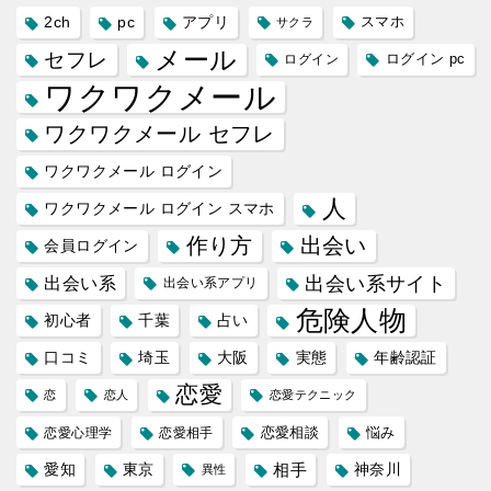
2ch
pc
アプリ
スマホ
サクラ
メール
セフレ
ログイン
ログイン pc
ワクワクメール
ワクワクメール セフレ
ワクワクメール ログイン
人
ワクワクメール ログイン スマホ
作り方
出会い
会員ログイン
出会い系サイト
出会い系
出会い系アプリ
危険人物
初心者
千葉
占い
口コミ
埼玉
大阪
実態
年齢認証
恋愛
恋
恋人
恋愛テクニック
恋愛相談
悩み
恋愛心理学
恋愛相手
愛知
東京
相手
神奈川
異性