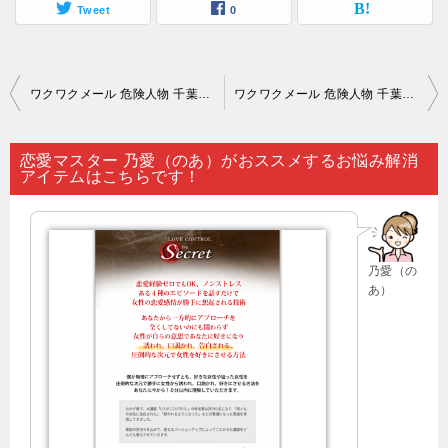
Tweet
0
投
ワクワクメール 危険人物 千葉｜合コンや街コンに足を向けても「なかなか出会いがない」…。
ワクワクメール 危険人物 千葉｜「心理学は手強くて難しいように思える」ということで敬遠している人が多いですが…。
稿
ナ
恋愛マスター 乃愛（のあ）がおススメするお悩み解消
アイテムはこちらです！
ビ
ゲ
ー
乃愛（の
シ
あ）
ョ
ン