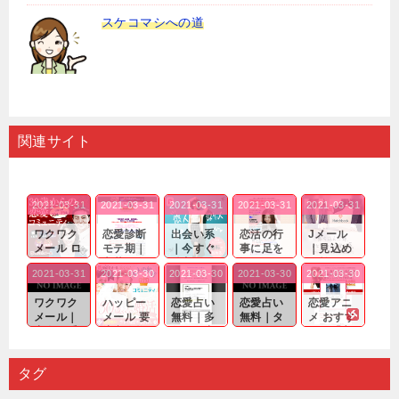
スケコマシへの道
関連サイト
2021-03-31
2021-03-31
2021-03-31
2021-03-31
2021-03-31
ワクワク
恋愛診断
出会い系
恋活の行
Jメール
メール ロ
モテ期｜
｜今すぐ
事に足を
｜見込め
グイン pc
老若男女
仲良くな
運んでも
る効果が
2021-03-31
2021-03-30
2021-03-30
2021-03-30
2021-03-30
｜心の底
問わ
れる相手
出会いの
確実なも
から真
ず…。
探しをし
チャンス
のであっ
ワクワク
ハッピー
恋愛占い
恋愛占い
恋愛アニ
剣...
たいと...
が訪れ...
ても…...
メール｜
メール 要
無料｜多
無料｜タ
メ おすす
出会い系
注意人物
数ある出
ーゲット
め｜「心
の中で巡
｜恋愛を
会い系ア
にしてい
理学は複
り会った
するので
プリの内
る人に恋
雑で素人
タグ
人に軽...
あれ...
には...
愛相...
には...