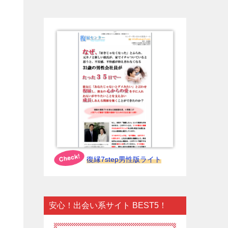
復縁7step男性版ライト
安心！出会い系サイト BEST5！