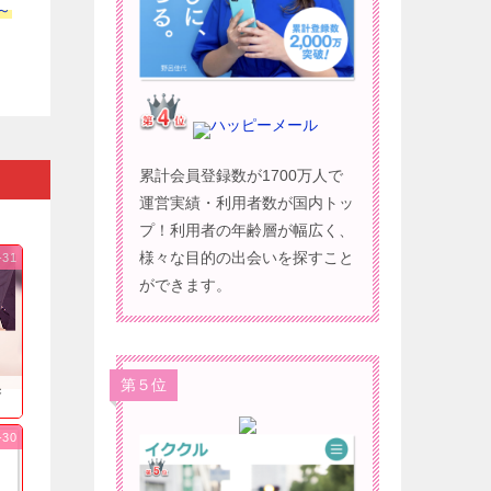
～
ハッピーメール
累計会員登録数が1700万人で
運営実績・利用者数が国内トッ
プ！利用者の年齢層が幅広く、
様々な目的の出会いを探すこと
-31
ができます。
第５位
果
-30