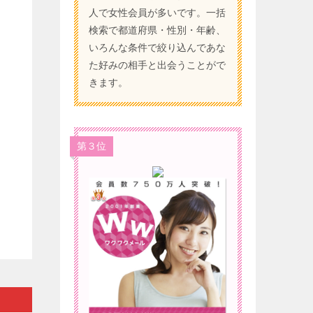
）
人で女性会員が多いです。一括
検索で都道府県・性別・年齢、
いろんな条件で絞り込んであな
た好みの相手と出会うことがで
きます。
第３位