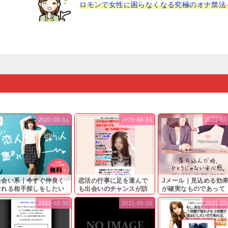
ロモンで女性に困らなくなる究極のオナ禁法
2021-03-31
2021-03-31
2021-03
出会い系｜今すぐ仲良く
恋活の行事に足を運んで
Jメール｜見込める効
なれる相手探しをしたい
も出会いのチャンスが訪
が確実なものであって
...
れ...
も…...
2021-03-30
2021-03-30
2021-03