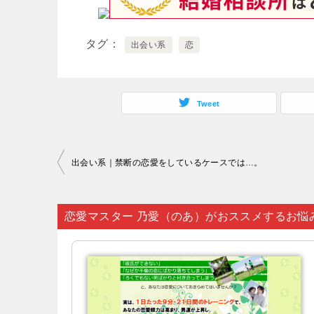
タグ
出会い系
恋
Tweet
投
出会い系｜禁断の恋愛をしているケースでは…。
稿
ナ
恋愛マスター 乃愛（のあ）がおススメするお悩
ビ
ゲ
ー
シ