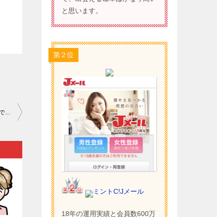
と思います。
第２位
出会い系｜片思い中の方が頭を悩ましてしまうのは至極当然なことですが…。
ミントC!Jメール
18年の運用実績と会員数600万