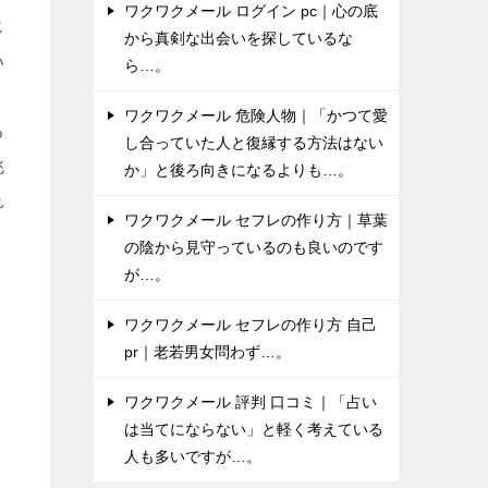
ワクワクメール ログイン pc｜心の底
じ
から真剣な出会いを探しているな
い
ら…。
。
ワクワクメール 危険人物｜「かつて愛
る
し合っていた人と復縁する方法はない
眺
か」と後ろ向きになるよりも…。
れ
ワクワクメール セフレの作り方｜草葉
の陰から見守っているのも良いのです
が…。
ワクワクメール セフレの作り方 自己
pr｜老若男女問わず…。
ワクワクメール 評判 口コミ｜「占い
は当てにならない」と軽く考えている
人も多いですが…。