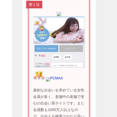
第１位
PCMAX
真剣な出会いを求めている女性
会員が多く、老舗中の老舗で安
心の出会い系サイトです。また
会員数も1000万人以上なの
で、出会える確率はかなり高い