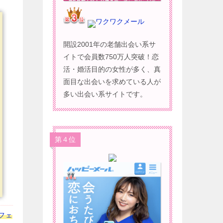
ワクワクメール
開設2001年の老舗出会い系サ
イトで会員数750万人突破！恋
活・婚活目的の女性が多く、真
面目な出会いを求めている人が
多い出会い系サイトです。
第４位
フェ