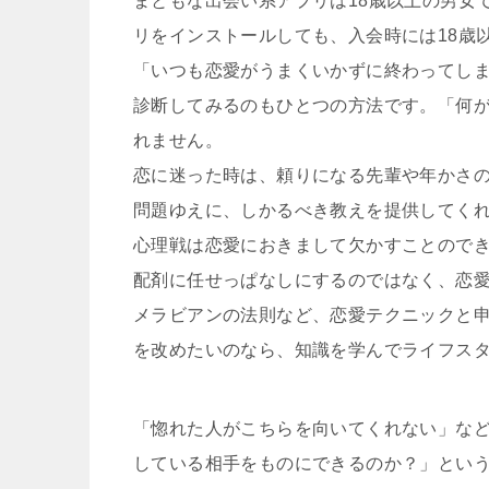
まともな出会い系アプリは18歳以上の男女
リをインストールしても、入会時には18歳
「いつも恋愛がうまくいかずに終わってし
診断してみるのもひとつの方法です。「何
れません。
恋に迷った時は、頼りになる先輩や年かさ
問題ゆえに、しかるべき教えを提供してく
心理戦は恋愛におきまして欠かすことので
配剤に任せっぱなしにするのではなく、恋
メラビアンの法則など、恋愛テクニックと
を改めたいのなら、知識を学んでライフス
「惚れた人がこちらを向いてくれない」な
している相手をものにできるのか？」とい