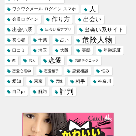
人
ワクワクメール ログイン スマホ
作り方
出会い
会員ログイン
出会い系サイト
出会い系
出会い系アプリ
危険人物
初心者
千葉
占い
口コミ
埼玉
大阪
実態
年齢認証
恋愛
恋
恋人
恋愛テクニック
恋愛相談
悩み
恋愛心理学
恋愛相手
愛知
東京
相手
神奈川
異性
評判
自己pr
解約