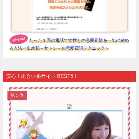
たった１回の電話で女性との恋愛距離を一気に縮め
る方法＜出水聡－サトシ－の恋愛電話テクニック＞
安心！出会い系サイト BEST5！
第１位