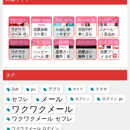
2021-03-31
2021-03-31
2021-03-31
2021-03-31
2021-03-31
ワクワク
恋愛診断
出会い系
恋活の行
Jメール
メール ロ
モテ期｜
｜今すぐ
事に足を
｜見込め
グイン pc
老若男女
仲良くな
運んでも
る効果が
2021-03-31
2021-03-30
2021-03-30
2021-03-30
2021-03-30
｜心の底
問わ
れる相手
出会いの
確実なも
から真
ず…。
探しをし
チャンス
のであっ
ワクワク
ハッピー
恋愛占い
恋愛占い
恋愛アニ
剣...
たいと...
が訪れ...
ても…...
メール｜
メール 要
無料｜多
無料｜タ
メ おすす
出会い系
注意人物
数ある出
ーゲット
め｜「心
の中で巡
｜恋愛を
会い系ア
にしてい
理学は複
り会った
するので
プリの内
る人に恋
雑で素人
タグ
人に軽...
あれ...
には...
愛相...
には...
2ch
pc
アプリ
スマホ
サクラ
メール
セフレ
ログイン
ログイン pc
ワクワクメール
ワクワクメール セフレ
ワクワクメール ログイン