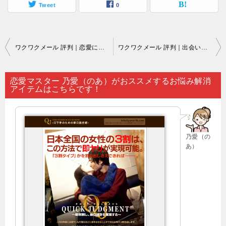
Tweet
0
投
ワクワクメール 評判｜恋愛に関心があるなら…。
ワクワクメール 評判｜出会い系サイト（ワクワクメールなど）を利用するには年齢認証が必須事項となっています…。
稿
ナ
恋愛マスター 乃愛（のあ）がおススメするお悩み解消
アイテムはこちらです！
ビ
ゲ
ー
乃愛（の
シ
あ）
ョ
ン