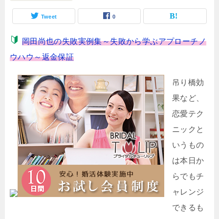
Tweet
0
岡田尚也の失敗実例集～失敗から学ぶアプローチノ
ウハウ～返金保証
吊り橋効
果など、
恋愛テク
ニックと
いうもの
は本日か
らでもチ
ャレンジ
できるも