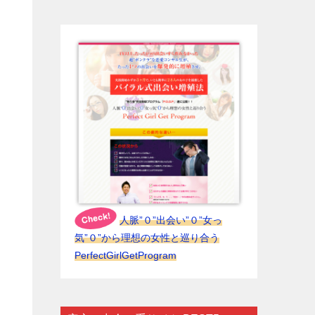
人脈”０”出会い”０”女っ
気”０”から理想の女性と巡り合う
PerfectGirlGetProgram