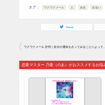
タグ
ワクワクメール
人
会合
出会い
Tweet
投
ワクワクメール 評判｜自分の運命を占ってみることによって
稿
ナ
恋愛マスター 乃愛（のあ）がおススメするお悩
ビ
ゲ
ー
シ
ョ