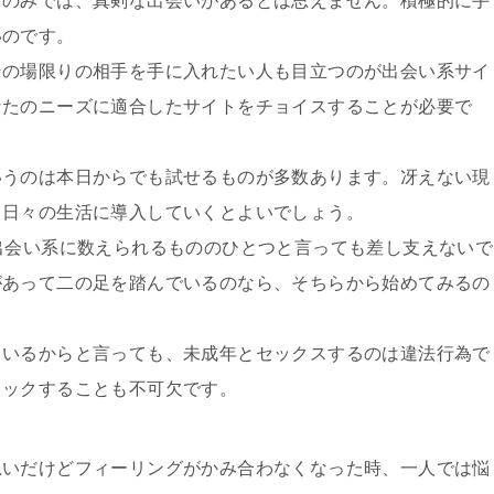
すのみでは、真剣な出会いがあるとは思えません。積極的に手
いのです。
その場限りの相手を手に入れたい人も目立つのが出会い系サイ
なたのニーズに適合したサイトをチョイスすることが必要で
いうのは本日からでも試せるものが多数あります。冴えない現
て日々の生活に導入していくとよいでしょう。
出会い系に数えられるもののひとつと言っても差し支えないで
があって二の足を踏んでいるのなら、そちらから始めてみるの
ているからと言っても、未成年とセックスするのは違法行為で
ェックすることも不可欠です。
思いだけどフィーリングがかみ合わなくなった時、一人では悩