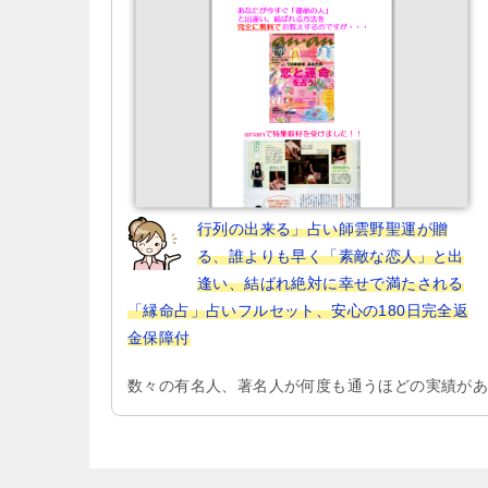
ン
行列の出来る」占い師雲野聖運が贈
る、誰よりも早く「素敵な恋人」と出
逢い、結ばれ絶対に幸せで満たされる
「縁命占」占いフルセット、安心の180日完全返
金保障付
数々の有名人、著名人が何度も通うほどの実績が