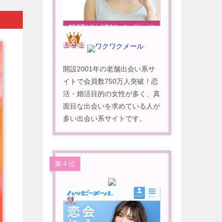
ワクワクメール
開設2001年の老舗出会い系サ
イトで会員数750万人突破！恋
活・婚活目的の女性が多く、真
面目な出会いを求めている人が
多い出会い系サイトです。
第４位