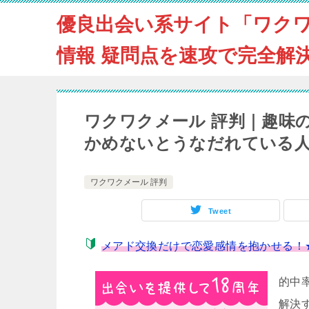
優良出会い系サイト「ワク
情報 疑問点を速攻で完全解
ワクワクメール 評判｜趣味
かめないとうなだれている
ワクワクメール 評判
Tweet
メアド交換だけで恋愛感情を抱かせる！
的中
解決