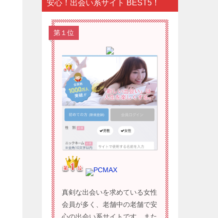
安心！出会い系サイト BEST5！
第１位
PCMAX
真剣な出会いを求めている女性
会員が多く、老舗中の老舗で安
心の出会い系サイトです。また