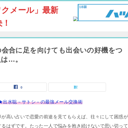
ワクメール」最新
決！
の会合に足を向けても出会いの好機をつ
人は…。
0
★出水聡－サトシ－の最強メール交換術
率が高い占いで恋愛の前途を見てもらえば、往々にして困惑が
するはずです。たった一人で悩みを抱き続けないで思い切って