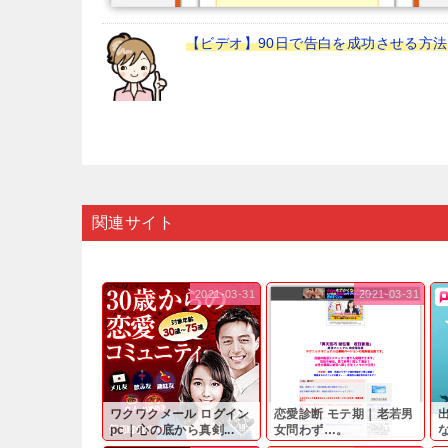
【ビデオ】90日で告白を成功させる方法
関連サイト
2021-03-31
2021-03-31
ワクワクメール ログイン
恋愛診断 モテ期｜老若男
pc｜心の底から真剣...
女問わず…。
と