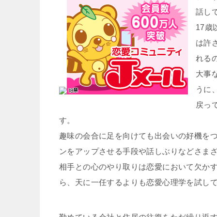
話し
17
は許
れる
大事
うに
戻っ
す。
趣味の会合に足を向けても出会いの好機を
ンをアップさせる手段や話しぶりなどさま
相手との心のやり取りは恋愛において欠か
ら、天に一任するよりも恋愛心理学を試し