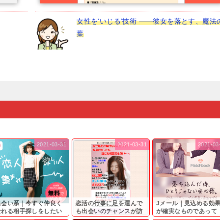
女性を‘いじる’技術 ――彼女を落とす、魔法
葉
2021-03-31
2021-03-31
2021-03
出会い系｜今すぐ仲良く
恋活の行事に足を運んで
Jメール｜見込める効
なれる相手探しをしたい
も出会いのチャンスが訪
が確実なものであって
...
れ...
も…...