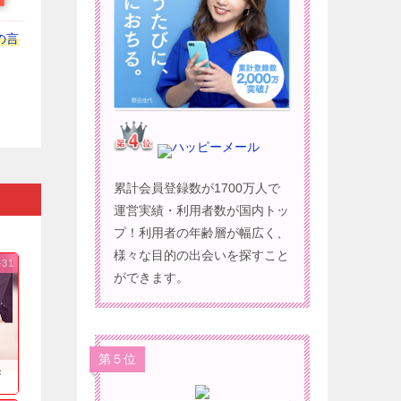
の言
ハッピーメール
累計会員登録数が1700万人で
運営実績・利用者数が国内トッ
プ！利用者の年齢層が幅広く、
様々な目的の出会いを探すこと
-31
ができます。
第５位
果