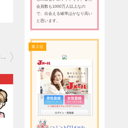
会員数も1000万人以上なの
で、出会える確率はかなり高い
と思います。
第２位
ば…。
）
ミントC!Jメール