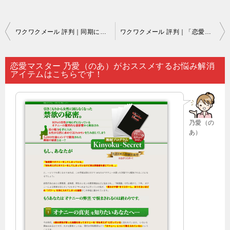
投
ワクワクメール 評判｜同期に悩みを吐露するときは…。
ワクワクメール 評判｜「恋愛占いは気休めだから信じられない」…。
稿
ナ
恋愛マスター 乃愛（のあ）がおススメするお悩み解消
アイテムはこちらです！
ビ
ゲ
ー
乃愛（の
シ
あ）
ョ
ン