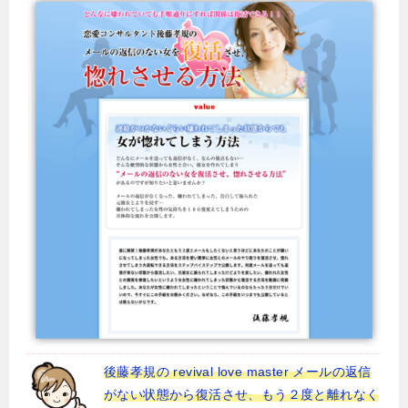
後藤孝規の revival love master メールの返信
がない状態から復活させ、もう２度と離れなく