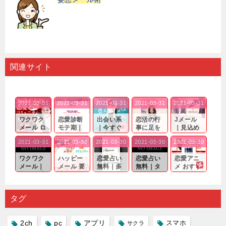
関連サイト
2021-03-31
2021-03-31
2021-03-31
2021-03-31
2021-03-31
ワクワク
恋愛診断
出会い系
恋活の行
Jメール
メール ロ
モテ期｜
｜今すぐ
事に足を
｜見込め
グイン pc
老若男女
仲良くな
運んでも
る効果が
2021-03-31
2021-03-30
2021-03-30
2021-03-30
2021-03-30
｜心の底
問わ
れる相手
出会いの
確実なも
から真
ず…。
探しをし
チャンス
のであっ
ワクワク
ハッピー
恋愛占い
恋愛占い
恋愛アニ
剣...
たいと...
が訪れ...
ても…...
メール｜
メール 要
無料｜多
無料｜タ
メ おすす
出会い系
注意人物
数ある出
ーゲット
め｜「心
の中で巡
｜恋愛を
会い系ア
にしてい
理学は複
り会った
するので
プリの内
る人に恋
雑で素人
タグ
人に軽...
あれ...
には...
愛相...
には...
2ch
pc
アプリ
スマホ
サクラ