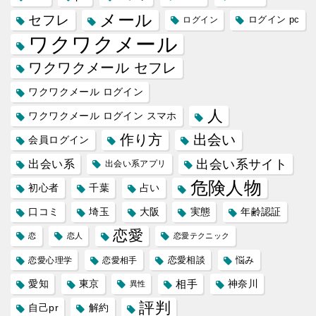
メール
セフレ
ログイン
ログイン pc
ワクワクメール
ワクワクメール セフレ
ワクワクメール ログイン
人
ワクワクメール ログイン スマホ
作り方
出会い
会員ログイン
出会い系サイト
出会い系
出会い系アプリ
危険人物
初心者
千葉
占い
口コミ
埼玉
大阪
実態
年齢認証
恋愛
恋
恋人
恋愛テクニック
恋愛相談
悩み
恋愛心理学
恋愛相手
愛知
東京
相手
神奈川
異性
評判
自己pr
解約