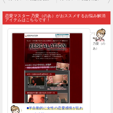
稿
ナ
恋愛マスター 乃愛（のあ）がおススメするお悩み解消
アイテムはこちらです！
ビ
ゲ
ー
乃愛（の
シ
あ）
ョ
ン
■半自動的に女性の恋愛感情が乱れ