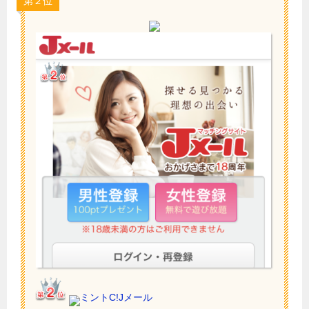
第２位
ミントC!Jメール