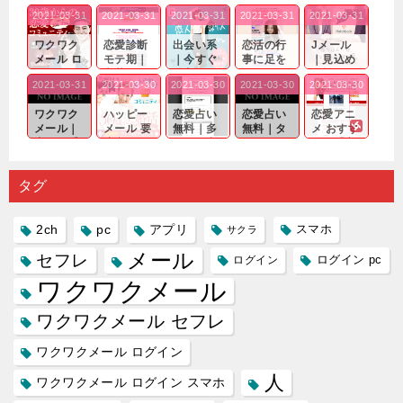
2021-03-31
2021-03-31
2021-03-31
2021-03-31
2021-03-31
ワクワク
恋愛診断
出会い系
恋活の行
Jメール
メール ロ
モテ期｜
｜今すぐ
事に足を
｜見込め
グイン pc
老若男女
仲良くな
運んでも
る効果が
2021-03-31
2021-03-30
2021-03-30
2021-03-30
2021-03-30
｜心の底
問わ
れる相手
出会いの
確実なも
から真
ず…。
探しをし
チャンス
のであっ
ワクワク
ハッピー
恋愛占い
恋愛占い
恋愛アニ
剣...
たいと...
が訪れ...
ても…...
メール｜
メール 要
無料｜多
無料｜タ
メ おすす
出会い系
注意人物
数ある出
ーゲット
め｜「心
の中で巡
｜恋愛を
会い系ア
にしてい
理学は複
り会った
するので
プリの内
る人に恋
雑で素人
タグ
人に軽...
あれ...
には...
愛相...
には...
2ch
pc
アプリ
スマホ
サクラ
メール
セフレ
ログイン
ログイン pc
ワクワクメール
ワクワクメール セフレ
ワクワクメール ログイン
人
ワクワクメール ログイン スマホ