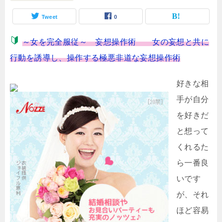
Tweet
0
～女を完全服従～ 妄想操作術 女の妄想と共に
行動を誘導し、操作する極悪非道な妄想操作術
好きな相
手が自分
を好きだ
と想って
くれるた
ら一番良
いです
が、それ
ほど容易