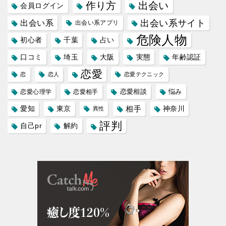
作り方
出会い
会員ログイン
出会い系サイト
出会い系
出会い系アプリ
危険人物
初心者
千葉
占い
口コミ
埼玉
大阪
実態
年齢認証
恋愛
恋
恋人
恋愛テクニック
恋愛相談
悩み
恋愛心理学
恋愛相手
愛知
東京
相手
神奈川
異性
評判
自己pr
解約