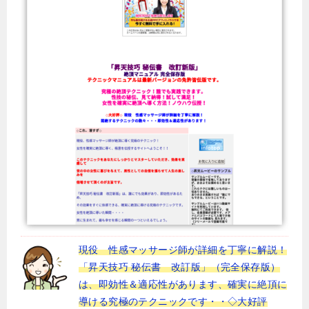
現役 性感マッサージ師が詳細を丁寧に解説！
「昇天技巧 秘伝書 改訂版」（完全保存版）
は、即効性＆適応性があります、確実に絶頂に
導ける究極のテクニックです・・◇大好評