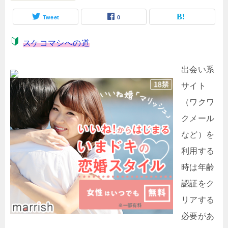
Tweet
0
スケコマシへの道
出会い系
サイト
（ワクワ
クメール
など）を
利用する
時は年齢
認証をク
リアする
必要があ