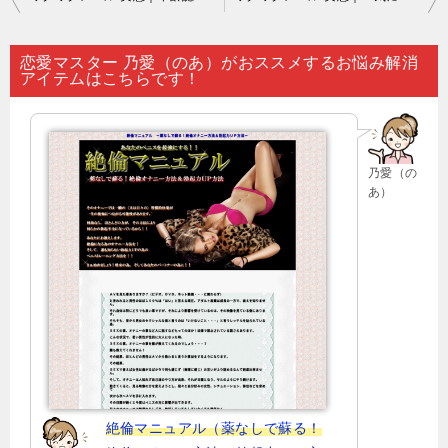
稿
ナ
恋愛マスター 乃愛（のあ）がおススメするお悩み解消
アイテムはこちらです！
ビ
ゲ
ー
乃愛（の
シ
あ）
ョ
ン
絶倫マニュアル（薬なしで蘇る！