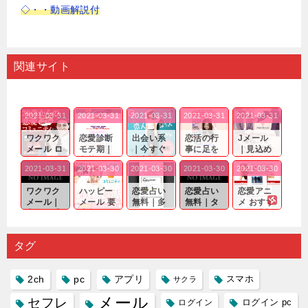
◇・・動画解説付
関連サイト
2021-03-31
2021-03-31
2021-03-31
2021-03-31
2021-03-31
ワクワク
恋愛診断
出会い系
恋活の行
Jメール
メール ロ
モテ期｜
｜今すぐ
事に足を
｜見込め
グイン pc
老若男女
仲良くな
運んでも
る効果が
2021-03-31
2021-03-30
2021-03-30
2021-03-30
2021-03-30
｜心の底
問わ
れる相手
出会いの
確実なも
から真
ず…。
探しをし
チャンス
のであっ
ワクワク
ハッピー
恋愛占い
恋愛占い
恋愛アニ
剣...
たいと...
が訪れ...
ても…...
メール｜
メール 要
無料｜多
無料｜タ
メ おすす
出会い系
注意人物
数ある出
ーゲット
め｜「心
の中で巡
｜恋愛を
会い系ア
にしてい
理学は複
り会った
するので
プリの内
る人に恋
雑で素人
タグ
人に軽...
あれ...
には...
愛相...
には...
2ch
pc
アプリ
スマホ
サクラ
メール
セフレ
ログイン
ログイン pc