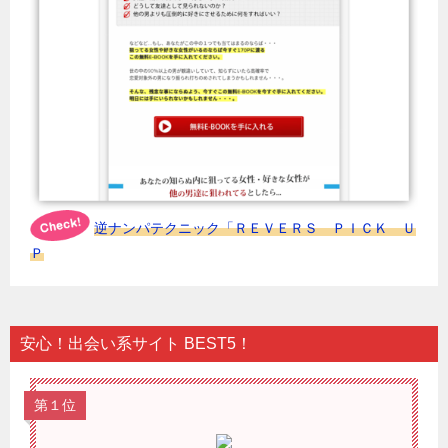
逆ナンパテクニック「ＲＥＶＥＲＳ ＰＩＣＫ Ｕ
Ｐ
安心！出会い系サイト BEST5！
第１位