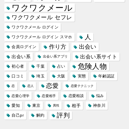
ワクワクメール
ワクワクメール セフレ
ワクワクメール ログイン
人
ワクワクメール ログイン スマホ
作り方
出会い
会員ログイン
出会い系サイト
出会い系
出会い系アプリ
危険人物
初心者
千葉
占い
口コミ
埼玉
大阪
実態
年齢認証
恋愛
恋
恋人
恋愛テクニック
恋愛相談
悩み
恋愛心理学
恋愛相手
愛知
東京
相手
神奈川
異性
評判
自己pr
解約