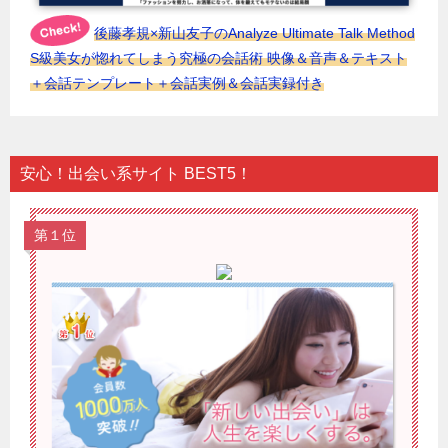
後藤孝規×新山友子のAnalyze Ultimate Talk Method
S級美女が惚れてしまう究極の会話術 映像＆音声＆テキスト
＋会話テンプレート＋会話実例＆会話実録付き
安心！出会い系サイト BEST5！
第１位