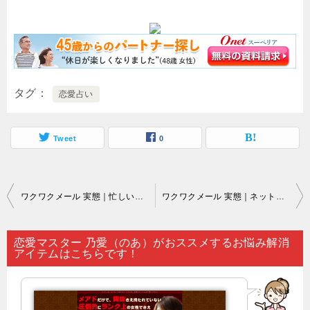
タグ
恋愛占い
Tweet
0
投
ワクワクメール 実態｜忙しいことを理由に出会いをなおざりにしていると…。
ワクワクメール 実態｜ネットで見つかる出会い系サイト（ワクワクメールなど）のうち何パーセントかはサクラのみで…。
稿
ナ
恋愛マスター 乃愛（のあ）がおススメするお悩み解消
アイテムはこちらです！
ビ
ゲ
ー