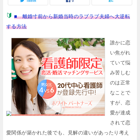
Tweet
0
■ 離婚寸前から新婚当時のラブラブ夫婦へ大逆転
する方法
誰かに恋
い焦がれ
ていて悩
み苦しむ
のは正常
なことで
すが、恋
愛が達成
されて恋
愛関係が築かれた後でも、見解の違いがあったり考え