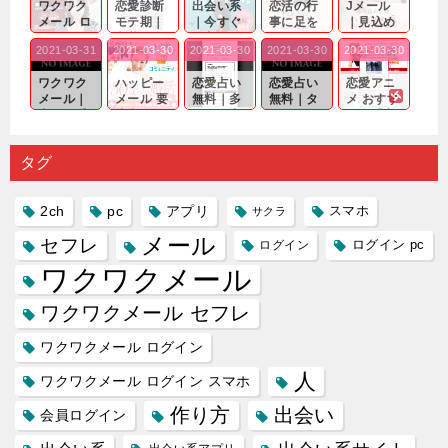
ワクワク
恋愛診断
出会い系
恋活の行
Jメール
メール ロ
モテ期｜
｜今すぐ
事に足を
｜見込め
グイン pc
老若男女
仲良くな
運んでも
る効果が
2021-03-31
2021-03-30
2021-03-30
2021-03-30
2021-03-30
｜心の底
問わ
れる相手
出会いの
確実なも
から真
ず…。
探しをし
チャンス
のであっ
ワクワク
ハッピー
恋愛占い
恋愛占い
恋愛アニ
剣...
たいと...
が訪れ...
ても…...
メール｜
メール 要
無料｜多
無料｜タ
メ おすす
出会い系
注意人物
数ある出
ーゲット
め｜「心
の中で巡
｜恋愛を
会い系ア
にしてい
理学は複
り会った
するので
プリの内
る人に恋
雑で素人
タグ
人に軽...
あれ...
には...
愛相...
には...
2ch
pc
アプリ
スマホ
サクラ
メール
セフレ
ログイン
ログイン pc
ワクワクメール
ワクワクメール セフレ
ワクワクメール ログイン
人
ワクワクメール ログイン スマホ
作り方
出会い
会員ログイン