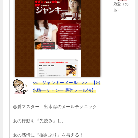
乃愛（の
シ
あ）
ョ
ン
<< ジャンキーメール >> 【出
水聡―サトシ― 最強メール法】
恋愛マスター 出水聡のメールテクニック
女の行動を『先読み』し、
女の感情に『揺さぶり』を与える！