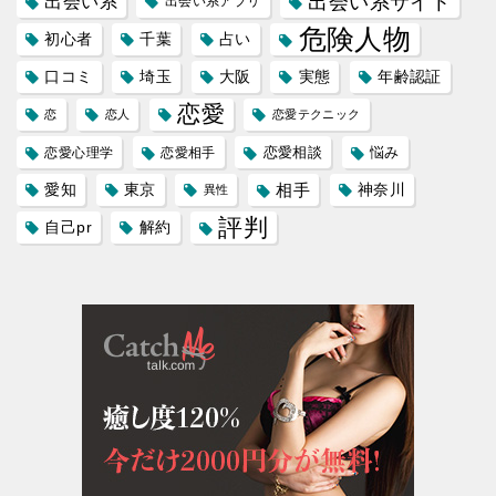
出会い系サイト
出会い系
出会い系アプリ
危険人物
初心者
千葉
占い
口コミ
埼玉
大阪
実態
年齢認証
恋愛
恋
恋人
恋愛テクニック
恋愛相談
悩み
恋愛心理学
恋愛相手
愛知
東京
相手
神奈川
異性
評判
自己pr
解約