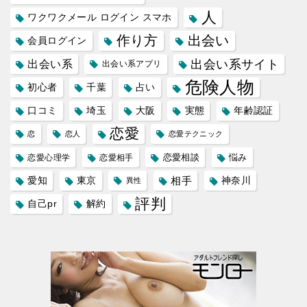
人
ワクワクメール ログイン スマホ
作り方
出会い
会員ログイン
出会い系サイト
出会い系
出会い系アプリ
危険人物
初心者
千葉
占い
口コミ
埼玉
大阪
実態
年齢認証
恋愛
恋
恋人
恋愛テクニック
恋愛相談
悩み
恋愛心理学
恋愛相手
愛知
東京
相手
神奈川
異性
評判
自己pr
解約