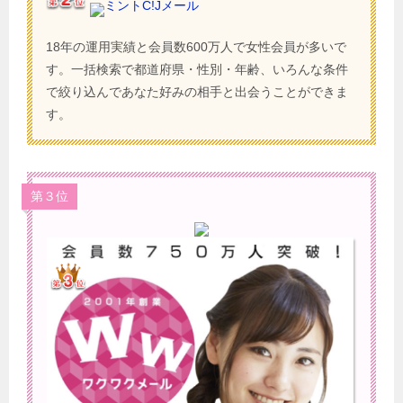
ミントC!Jメール
18年の運用実績と会員数600万人で女性会員が多いで
す。一括検索で都道府県・性別・年齢、いろんな条件
で絞り込んであなた好みの相手と出会うことができま
す。
第３位