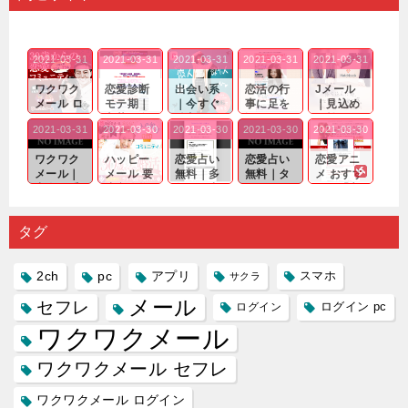
2021-03-31
2021-03-31
2021-03-31
2021-03-31
2021-03-31
ワクワク
恋愛診断
出会い系
恋活の行
Jメール
メール ロ
モテ期｜
｜今すぐ
事に足を
｜見込め
グイン pc
老若男女
仲良くな
運んでも
る効果が
2021-03-31
2021-03-30
2021-03-30
2021-03-30
2021-03-30
｜心の底
問わ
れる相手
出会いの
確実なも
から真
ず…。
探しをし
チャンス
のであっ
ワクワク
ハッピー
恋愛占い
恋愛占い
恋愛アニ
剣...
たいと...
が訪れ...
ても…...
メール｜
メール 要
無料｜多
無料｜タ
メ おすす
出会い系
注意人物
数ある出
ーゲット
め｜「心
の中で巡
｜恋愛を
会い系ア
にしてい
理学は複
り会った
するので
プリの内
る人に恋
雑で素人
タグ
人に軽...
あれ...
には...
愛相...
には...
2ch
pc
アプリ
スマホ
サクラ
メール
セフレ
ログイン
ログイン pc
ワクワクメール
ワクワクメール セフレ
ワクワクメール ログイン