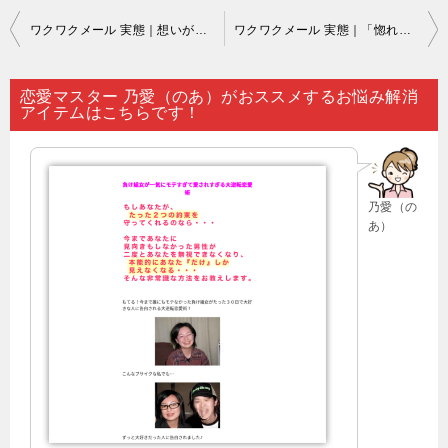
投
ワクワクメール 実態｜想いが募っている人にあえて恋愛相談に乗って貰うのもお近づきになる良い契機となるでしょう…。
ワクワクメール 実態｜「惚れた相手との距離を縮めたい」と渇望するのは人の常ですが…。
稿
ナ
恋愛マスター 乃愛（のあ）がおススメするお悩み解消
アイテムはこちらです！
ビ
ゲ
ー
乃愛（の
シ
あ）
ョ
ン