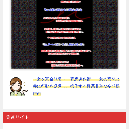
～女を完全服従～ 妄想操作術 女の妄想と
共に行動を誘導し、操作する極悪非道な妄想操
作術
関連サイト