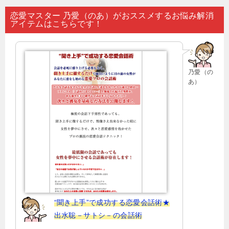
ナ
恋愛マスター 乃愛（のあ）がおススメするお悩み解消
アイテムはこちらです！
ビ
ゲ
ー
乃愛（の
シ
あ）
ョ
ン
“聞き上手”で成功する恋愛会話術★
出水聡－サトシ－の会話術