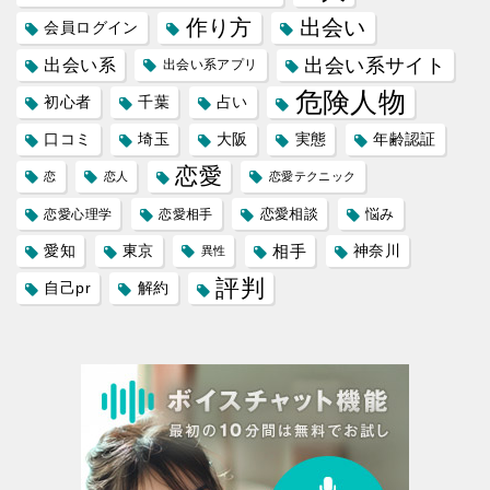
作り方
出会い
会員ログイン
出会い系サイト
出会い系
出会い系アプリ
危険人物
初心者
千葉
占い
口コミ
埼玉
大阪
実態
年齢認証
恋愛
恋
恋人
恋愛テクニック
恋愛相談
悩み
恋愛心理学
恋愛相手
愛知
東京
相手
神奈川
異性
評判
自己pr
解約