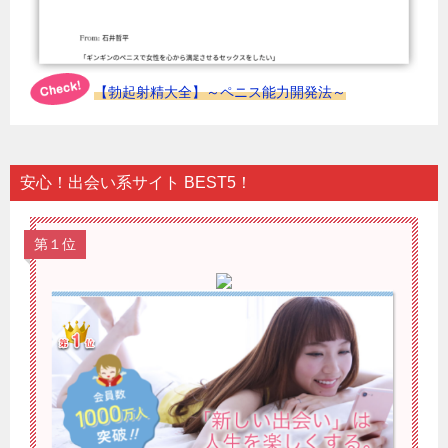
【勃起射精大全】～ペニス能力開発法～
安心！出会い系サイト BEST5！
第１位