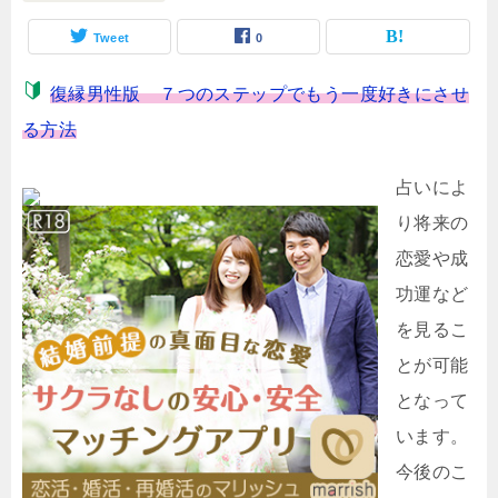
Tweet
0
復縁男性版 ７つのステップでもう一度好きにさせ
る方法
占いによ
り将来の
恋愛や成
功運など
を見るこ
とが可能
となって
います。
今後のこ