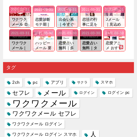
2021-03-31
2021-03-31
2021-03-31
2021-03-31
2021-03-31
ワクワク
恋愛診断
出会い系
恋活の行
Jメール
メール ロ
モテ期｜
｜今すぐ
事に足を
｜見込め
グイン pc
老若男女
仲良くな
運んでも
る効果が
2021-03-31
2021-03-30
2021-03-30
2021-03-30
2021-03-30
｜心の底
問わ
れる相手
出会いの
確実なも
から真
ず…。
探しをし
チャンス
のであっ
ワクワク
ハッピー
恋愛占い
恋愛占い
恋愛アニ
剣...
たいと...
が訪れ...
ても…...
メール｜
メール 要
無料｜多
無料｜タ
メ おすす
出会い系
注意人物
数ある出
ーゲット
め｜「心
の中で巡
｜恋愛を
会い系ア
にしてい
理学は複
り会った
するので
プリの内
る人に恋
雑で素人
タグ
人に軽...
あれ...
には...
愛相...
には...
2ch
pc
アプリ
スマホ
サクラ
メール
セフレ
ログイン
ログイン pc
ワクワクメール
ワクワクメール セフレ
ワクワクメール ログイン
人
ワクワクメール ログイン スマホ