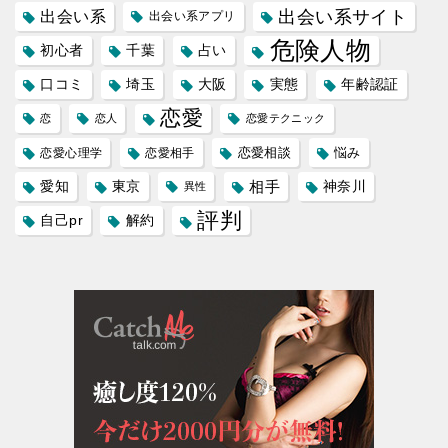
出会い系サイト
出会い系
出会い系アプリ
危険人物
初心者
千葉
占い
口コミ
埼玉
大阪
実態
年齢認証
恋愛
恋
恋人
恋愛テクニック
恋愛相談
悩み
恋愛心理学
恋愛相手
愛知
東京
相手
神奈川
異性
評判
自己pr
解約