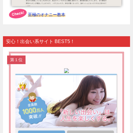
至極のオナニー教本
安心！出会い系サイト BEST5！
第１位