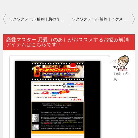
投
ワクワクメール 解約｜胸のうちで恋愛の悩みを持っているというなら…。
ワクワクメール 解約｜イケメン…。
稿
ナ
恋愛マスター 乃愛（のあ）がおススメするお悩み解消
アイテムはこちらです！
ビ
ゲ
ー
乃愛（の
シ
あ）
ョ
ン