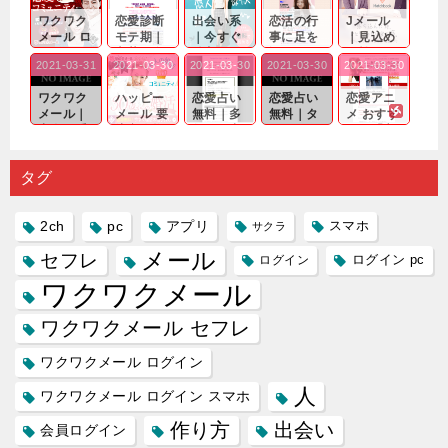
ワクワク
恋愛診断
出会い系
恋活の行
Jメール
メール ロ
モテ期｜
｜今すぐ
事に足を
｜見込め
グイン pc
老若男女
仲良くな
運んでも
る効果が
2021-03-31
2021-03-30
2021-03-30
2021-03-30
2021-03-30
｜心の底
問わ
れる相手
出会いの
確実なも
から真
ず…。
探しをし
チャンス
のであっ
ワクワク
ハッピー
恋愛占い
恋愛占い
恋愛アニ
剣...
たいと...
が訪れ...
ても…...
メール｜
メール 要
無料｜多
無料｜タ
メ おすす
出会い系
注意人物
数ある出
ーゲット
め｜「心
の中で巡
｜恋愛を
会い系ア
にしてい
理学は複
り会った
するので
プリの内
る人に恋
雑で素人
タグ
人に軽...
あれ...
には...
愛相...
には...
2ch
pc
アプリ
スマホ
サクラ
メール
セフレ
ログイン
ログイン pc
ワクワクメール
ワクワクメール セフレ
ワクワクメール ログイン
人
ワクワクメール ログイン スマホ
作り方
出会い
会員ログイン