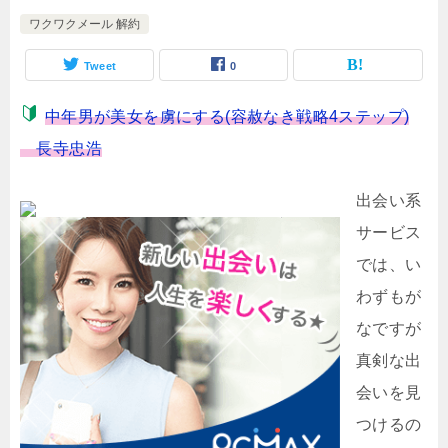
ワクワクメール 解約
Tweet
0
中年男が美女を虜にする(容赦なき戦略4ステップ)
長寺忠浩
出会い系
サービス
では、い
わずもが
なですが
真剣な出
会いを見
つけるの