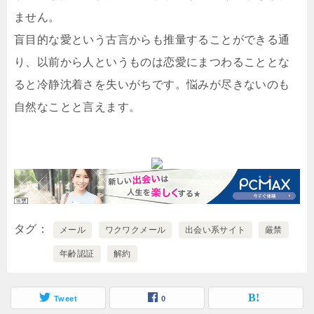
ません。
盲目的な愛という古言からも推量することができる通
り、以前から人というものは恋愛にまつわることとな
ると冷静沈着さを失いがちです。悩みが尽きないのも
自然なことと言えます。
タグ
メール
ワクワクメール
出会い系サイト
厳禁
年齢認証
解約
Tweet
0