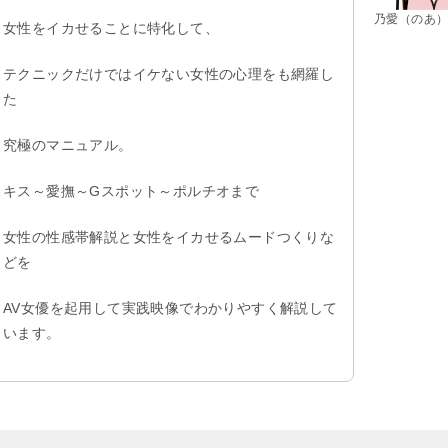
乃愛（のあ
女性をイカせることに特化して、
テクニックだけではイケない女性の心理をも網羅し
た
究極のマニュアル。
キス～愛撫～Gスポット～ポルチオまで
女性の性感帯解説と女性をイカせるムードつくりな
どを
AV女優を起用して実践映像でわかりやすく解説して
います。