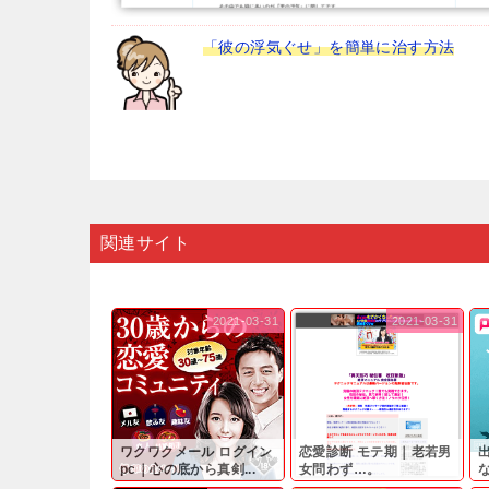
「彼の浮気ぐせ」を簡単に治す方法
関連サイト
2021-03-31
2021-03-31
ワクワクメール ログイン
恋愛診断 モテ期｜老若男
pc｜心の底から真剣...
女問わず…。
と