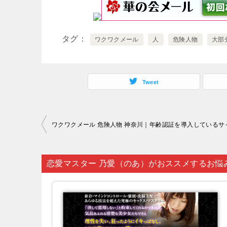
タグ
ワクワクメール
人
危険人物
大部
Tweet
投
稿
ナ
恋愛マスター 乃愛（のあ）がおススメするお悩
ビ
ゲ
ー
シ