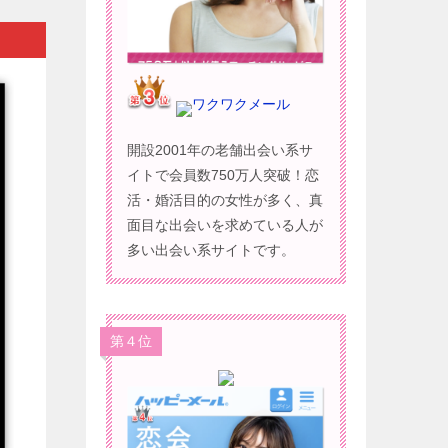
ワクワクメール
開設2001年の老舗出会い系サ
イトで会員数750万人突破！恋
活・婚活目的の女性が多く、真
面目な出会いを求めている人が
多い出会い系サイトです。
第４位