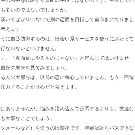
意中の相手を攻略する禁断の手段ではないのです。生活してい
ンも多いのではないでしょうか。
、嘆いてばかりいないで別の恋愛を目指して前向きになりまし
と考えます。
ように自己防御するのは、出会い系サービスを使うにあたって
に行なわないといけません。
い」、「真面目にやるものじゃない」と軽んじてはいけませ
た自身の未来を見てみましょう。
いる人の大部分は、以前の恋に執心していません。もう一回進
う注力することが肝心だと言えます。
ではありませんが、悩みを溜め込んで苦悶するよりも、友達な
とも大事なことでしょう。
ワクメールなど）を使うのは禁物です。年齢認証をパスできな