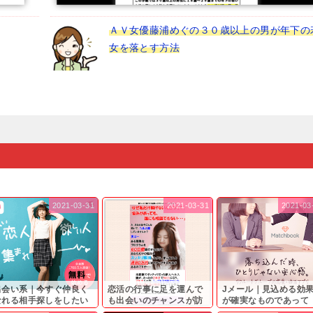
ＡＶ女優藤浦めぐの３０歳以上の男が年下の
女を落とす方法
2021-03-31
2021-03-31
2021-03
出会い系｜今すぐ仲良く
恋活の行事に足を運んで
Jメール｜見込める効
なれる相手探しをしたい
も出会いのチャンスが訪
が確実なものであって
...
れ...
も…...