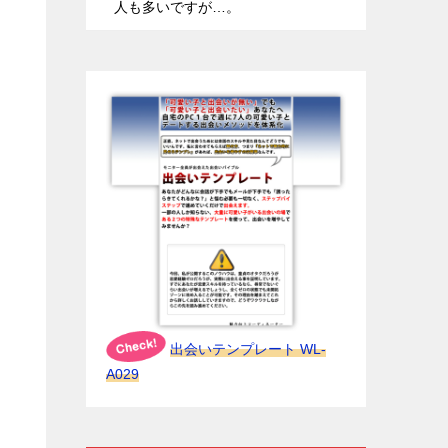
人も多いですが…。
出会いテンプレート WL-
A029