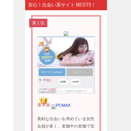
安心！出会い系サイト BEST5！
第１位
PCMAX
真剣な出会いを求めている女性
会員が多く、老舗中の老舗で安