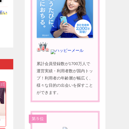
若い
ハッピーメール
累計会員登録数が1700万人で
運営実績・利用者数が国内トッ
プ！利用者の年齢層が幅広く、
様々な目的の出会いを探すこと
-31
ができます。
第５位
果