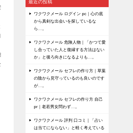
最近の投稿
安
ワクワクメール ログイン pc｜心の底
から真剣な出会いを探しているな
と
ら…。
目
ワクワクメール 危険人物｜「かつて愛
し合っていた人と復縁する方法はない
態
か」と後ろ向きになるよりも…。
な
ワクワクメール セフレの作り方｜草葉
の陰から見守っているのも良いのです
が…。
ワクワクメール セフレの作り方 自己
pr｜老若男女問わず…。
ワクワクメール 評判 口コミ｜「占い
は当てにならない」と軽く考えている