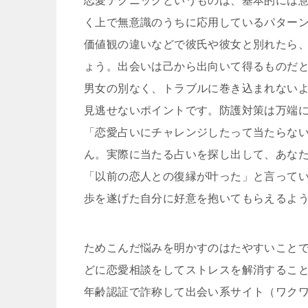
恋愛テクニックというものは、基本的には
く上で無意識のうちに応用しているパター
価値観の違いなどで彼氏や彼女と別れたら
ょう。出会いは己から出向いて得るものだ
男女の別なく、トラブルに巻き込まれない
見逃せないポイントです。防護対策は万端
「恋愛占いにチャレンジしたって当たらな
ん。実際に当たる占いを探し出して、あな
「以前の恋人との復縁が叶った」と言って
歩を遂げた自分に好意を抱いてもらえるよ
ためこんだ悩みを明かすのはたやすいこと
どに恋愛相談をしてストレスを解消するこ
年齢認証で詐称して出会い系サイト（ワク