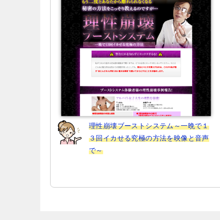
ョ
ン
理性崩壊ブーストシステム～一晩で１
３回イカせる究極の方法を映像と音声
で～