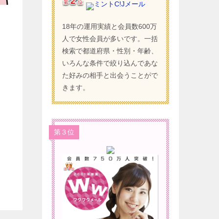
ミントC!Jメール
）
18年の運用実績と会員数600万
人で女性会員が多いです。一括
検索で都道府県・性別・年齢、
いろんな条件で絞り込んであな
た好みの相手と出会うことがで
きます。
第３位