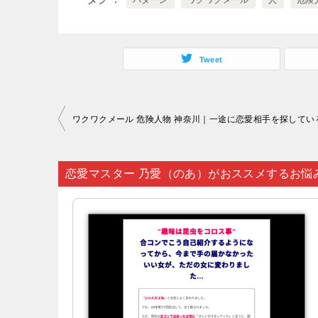
パターン
ワクワクメール
人
危険
Tweet
投
稿
ナ
恋愛マスター 乃愛（のあ）がおススメするお悩
ビ
ゲ
ー
シ
ョ
ン