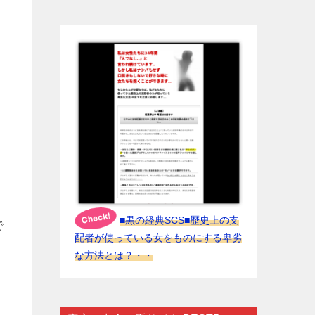
■黒の経典SCS■歴史上の支
で
配者が使っている女をものにする卑劣
な方法とは？・・