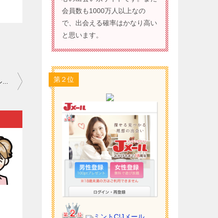
会員数も1000万人以上なの
で、出会える確率はかなり高い
と思います。
第２位
ワクワクメール 危険人物 神奈川｜出会い系サイト（ワクワクメールなど）を使うためには年齢認証が必要です…。
）
ミントC!Jメール