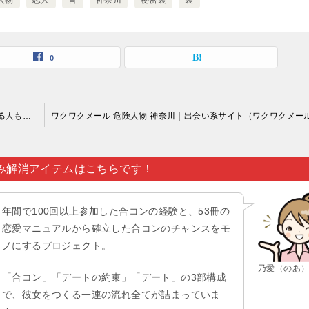
人物
恋人
昔
神奈川
秘密裏
裏
0
ワクワクメール 危険人物 神奈川｜一途に恋愛相手を探している人も見受けられますが…。
み解消アイテムはこちらです！
年間で100回以上参加した合コンの経験と、53冊の
恋愛マニュアルから確立した合コンのチャンスをモ
ノにするプロジェクト。
乃愛（のあ
「合コン」「デートの約束」「デート」の3部構成
で、彼女をつくる一連の流れ全てが詰まっていま