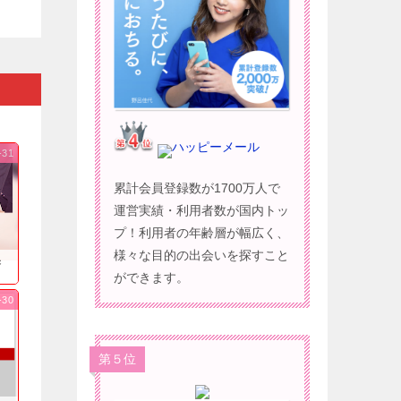
ハッピーメール
-31
累計会員登録数が1700万人で
運営実績・利用者数が国内トッ
プ！利用者の年齢層が幅広く、
様々な目的の出会いを探すこと
果
ができます。
-30
第５位