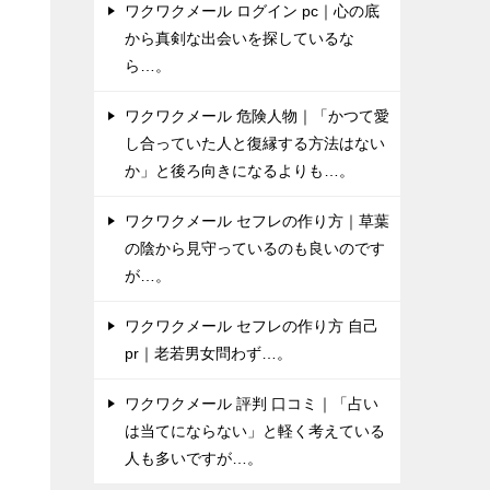
ワクワクメール ログイン pc｜心の底
強
から真剣な出会いを探しているな
ま
ら…。
ワクワクメール 危険人物｜「かつて愛
ん
し合っていた人と復縁する方法はない
る
か」と後ろ向きになるよりも…。
し
ワクワクメール セフレの作り方｜草葉
の陰から見守っているのも良いのです
っ
が…。
ワクワクメール セフレの作り方 自己
pr｜老若男女問わず…。
ワクワクメール 評判 口コミ｜「占い
は当てにならない」と軽く考えている
人も多いですが…。