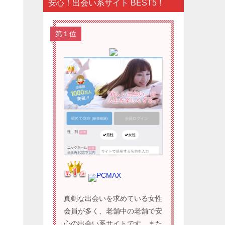
安心！出会い系サイト BEST5！
第１位
PCMAX
真剣な出会いを求めている女性
会員が多く、老舗中の老舗で安
心の出会い系サイトです。また