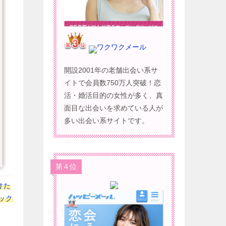
ワクワクメール
開設2001年の老舗出会い系サ
イトで会員数750万人突破！恋
活・婚活目的の女性が多く、真
面目な出会いを求めている人が
多い出会い系サイトです。
第４位
けた
ック