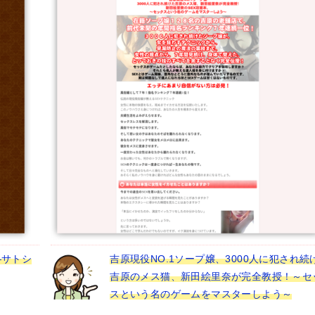
―サトシ
吉原現役NO.1ソープ嬢、3000人に犯され続
吉原のメス猫、新田絵里奈が完全教授！～セ
スという名のゲームをマスターしよう～