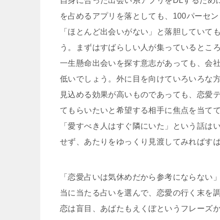
自身に合った出会い系アプリをDLするため
を占めるアプリを落としても、100パーセ
「ほとんど出会いがない」と落胆していて
う。まずはすばらしい人が集っているとこ
一生懸命出会いを探す意志があっても、会
低いでしょう。外に目を向けていろいろな
見込める効果が高いものであっても、恋愛
てもらいたいと希望する相手に焦点を当て
「愛すべき人はすぐ隣にいた」という話は
せず、あたりをゆっくり見渡してみればす
「恋愛占いは気休めだから参考にならない
当に当たる占いを選んで、恋愛の行く末を
恋は盲目、あばたもえくぼというフレーズ