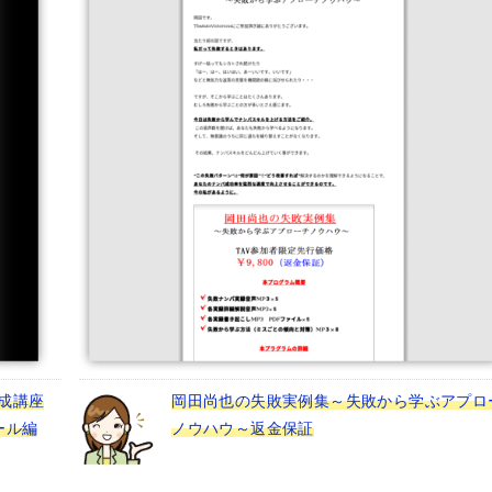
成講座
岡田尚也の失敗実例集～失敗から学ぶアプロ
ール編
ノウハウ～返金保証