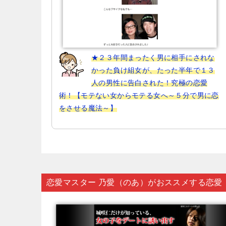
★２３年間まったく男に相手にされな
かった負け組女が、たった半年で１３
人の男性に告白された！究極の恋愛
術！【モテない女からモテる女へ～５分で男に恋
をさせる魔法～】
恋愛マスター 乃愛（のあ）がおススメする恋愛