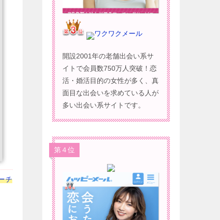
ワクワクメール
開設2001年の老舗出会い系サ
イトで会員数750万人突破！恋
活・婚活目的の女性が多く、真
面目な出会いを求めている人が
多い出会い系サイトです。
第４位
ーチ