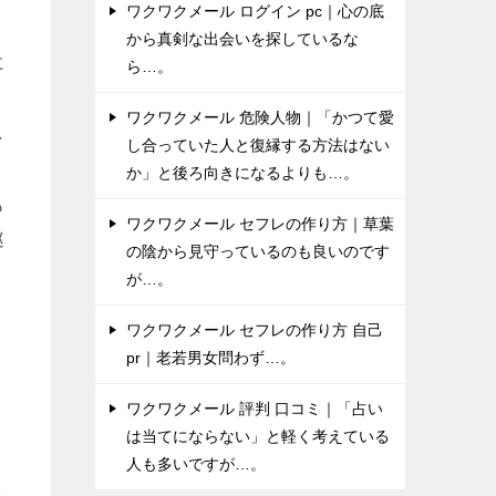
ワクワクメール ログイン pc｜心の底
から真剣な出会いを探しているな
に
ら…。
。
ワクワクメール 危険人物｜「かつて愛
し
し合っていた人と復縁する方法はない
か」と後ろ向きになるよりも…。
も
ワクワクメール セフレの作り方｜草葉
巡
の陰から見守っているのも良いのです
が…。
ワクワクメール セフレの作り方 自己
pr｜老若男女問わず…。
ワクワクメール 評判 口コミ｜「占い
は当てにならない」と軽く考えている
人も多いですが…。