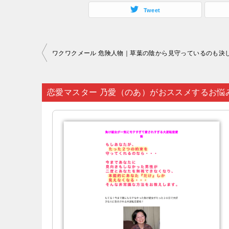
Tweet
投
稿
ナ
恋愛マスター 乃愛（のあ）がおススメするお悩
ビ
ゲ
ー
シ
ョ
ン