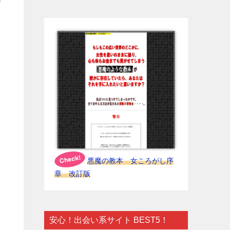
半
悪魔の教本 女ころがし序
章 改訂版
安心！出会い系サイト BEST5！