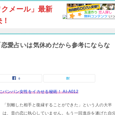
ワクメール」最新
決！
「恋愛占いは気休めだから参考にならな
0
ンバン女性をイカせる秘術！ AI-A012
「別離した相手と復縁することができた」という人の大半
は、昔の恋に執心していません。もう一回進歩を遂げた自