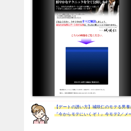
【デートの誘い方】城咲仁のモテる男養
『今からモテにいくぞ！』今モテ2／メ