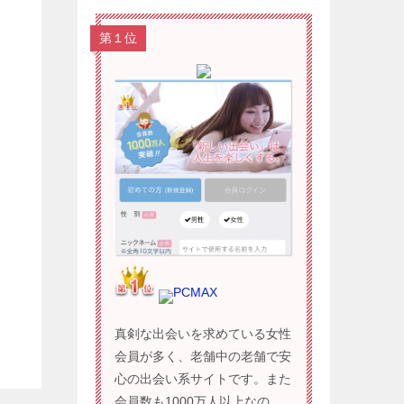
第１位
PCMAX
真剣な出会いを求めている女性
会員が多く、老舗中の老舗で安
心の出会い系サイトです。また
会員数も1000万人以上なの