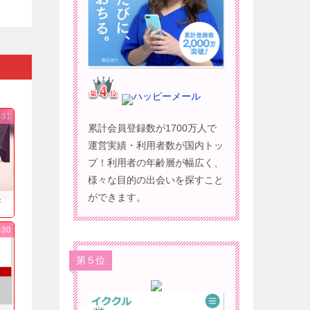
ハッピーメール
-31
累計会員登録数が1700万人で
運営実績・利用者数が国内トッ
プ！利用者の年齢層が幅広く、
様々な目的の出会いを探すこと
ができます。
果
-30
第５位