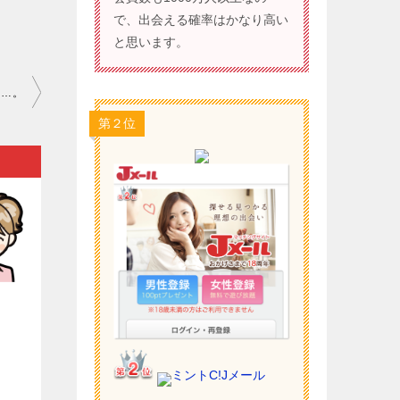
で、出会える確率はかなり高い
と思います。
ら…。
第２位
）
ミントC!Jメール