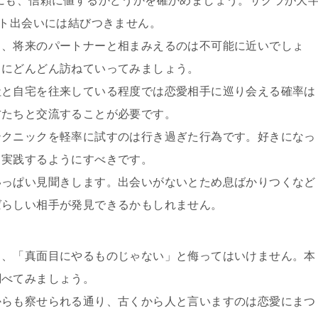
にも、信頼に値するかどうかを確かめましょう。サクラが大
ント出会いには結びつきません。
も、将来のパートナーと相まみえるのは不可能に近いでしょ
ろにどんどん訪ねていってみましょう。
社と自宅を往来している程度では恋愛相手に巡り会える確率は
方たちと交流することが必要です。
テクニックを軽率に試すのは行き過ぎた行為です。好きになっ
て実践するようにすべきです。
いっぱい見聞きします。出会いがないとため息ばかりつくなど
ばらしい相手が発見できるかもしれません。
」、「真面目にやるものじゃない」と侮ってはいけません。本
調べてみましょう。
からも察せられる通り、古くから人と言いますのは恋愛にまつ