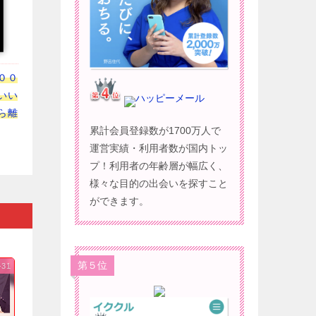
００
いい
ハッピーメール
ら離
累計会員登録数が1700万人で
運営実績・利用者数が国内トッ
プ！利用者の年齢層が幅広く、
様々な目的の出会いを探すこと
ができます。
第５位
-31