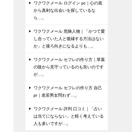
ワクワクメール ログイン pc｜心の底
し
から真剣な出会いを探しているな
ら…。
て
ワクワクメール 危険人物｜「かつて愛
利
し合っていた人と復縁する方法はない
ま
か」と後ろ向きになるよりも…。
ワクワクメール セフレの作り方｜草葉
愛
の陰から見守っているのも良いのです
が…。
ワクワクメール セフレの作り方 自己
pr｜老若男女問わず…。
ワクワクメール 評判 口コミ｜「占い
は当てにならない」と軽く考えている
人も多いですが…。