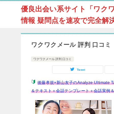
優良出会い系サイト「ワク
情報 疑問点を速攻で完全解
ワクワクメール 評判 口コ
ワクワクメール 評判 口コミ
Tweet
後藤孝規×新山友子のAnalyze Ultimat
＆テキスト＋会話テンプレート＋会話実例