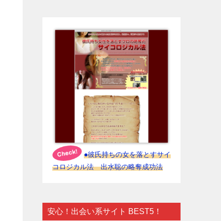
●彼氏持ちの女を落とすサイ
コロジカル法 出水聡の略奪成功法
安心！出会い系サイト BEST5！