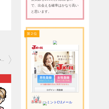
で、出会える確率はかなり高い
と思います。
第２位
ワクワクメール 評判 口コミ｜合同コンパなどを体験しても「出会いの契機がない」…。
ミントC!Jメール