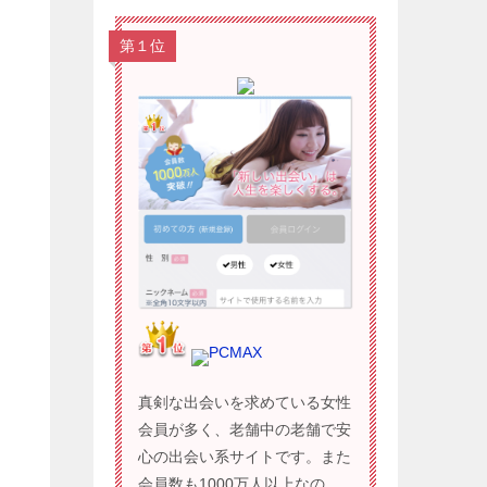
第１位
PCMAX
真剣な出会いを求めている女性
会員が多く、老舗中の老舗で安
心の出会い系サイトです。また
会員数も1000万人以上なの