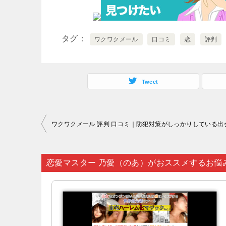
タグ
ワクワクメール
口コミ
恋
評判
Tweet
投
稿
ナ
恋愛マスター 乃愛（のあ）がおススメするお悩
ビ
ゲ
ー
シ