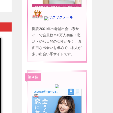
ワクワクメール
開設2001年の老舗出会い系サ
イトで会員数750万人突破！恋
活・婚活目的の女性が多く、真
面目な出会いを求めている人が
多い出会い系サイトです。
第４位