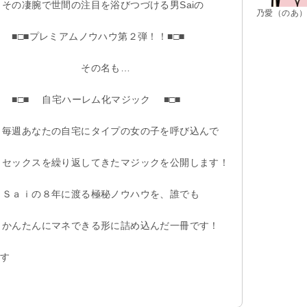
その凄腕で世間の注目を浴びつづける男Saiの
乃愛（のあ
■□■プレミアムノウハウ第２弾！！■□■
その名も…
■□■ 自宅ハーレム化マジック ■□■
毎週あなたの自宅にタイプの女の子を呼び込んで
セックスを繰り返してきたマジックを公開します！
Ｓａｉの８年に渡る極秘ノウハウを、誰でも
かんたんにマネできる形に詰め込んだ一冊です！
出す