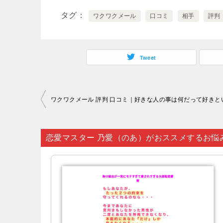
タグ
ワクワクメール
口コミ
相手
評判
Tweet
投
稿
ナ
恋愛マスター 乃愛（のあ）がおススメするお悩
ビ
ゲ
ー
シ
ョ