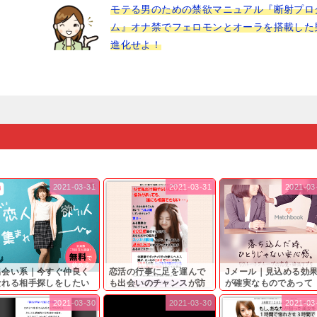
モテる男のための禁欲マニュアル『断射プロ
ム』オナ禁でフェロモンとオーラを搭載した
進化せよ！
2021-03-31
2021-03-31
2021-03
出会い系｜今すぐ仲良く
恋活の行事に足を運んで
Jメール｜見込める効
なれる相手探しをしたい
も出会いのチャンスが訪
が確実なものであって
...
れ...
も…...
2021-03-30
2021-03-30
2021-03