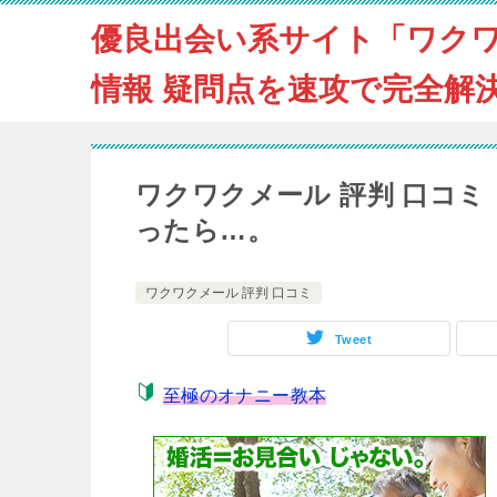
優良出会い系サイト「ワク
情報 疑問点を速攻で完全解
ワクワクメール 評判 口コ
ったら…。
ワクワクメール 評判 口コミ
Tweet
至極のオナニー教本