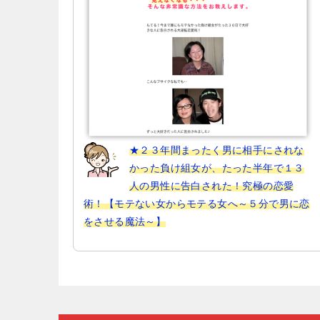
ン
★２３年間まったく男に相手にされな
かった負け組女が、たった半年で１３
人の男性に告白された！究極の恋愛
術！【モテない女からモテる女へ～５分で男に恋
をさせる魔法～】