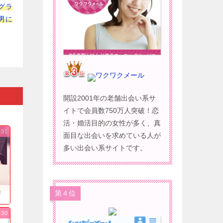
グラ
男に
ワクワクメール
開設2001年の老舗出会い系サ
イトで会員数750万人突破！恋
活・婚活目的の女性が多く、真
-31
面目な出会いを求めている人が
多い出会い系サイトです。
果
第４位
-30