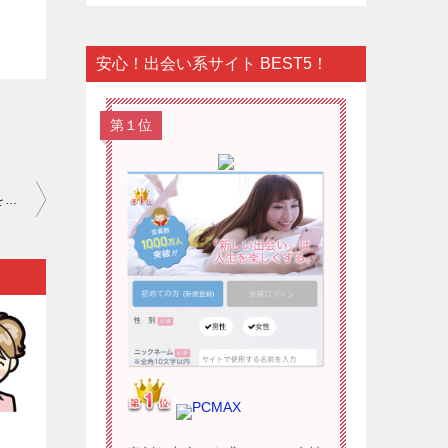
安心！出会い系サイト BEST5！
第１位
ワクワクメール 評判 口コミ｜恋愛というのはメンタリティが結果を生み出すものなので…。
PCMAX
）