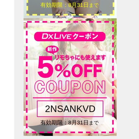
の
ず
い
う