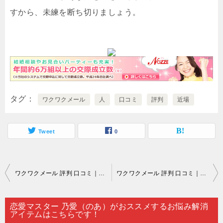
すから、未練を断ち切りましょう。
タグ
ワクワクメール
人
口コミ
評判
近場
Tweet
0
投
ワクワクメール 評判 口コミ｜恋は盲目…。
ワクワクメール 評判 口コミ｜好きな人の事は何だって好きという文言からも理解できるように…。
稿
ナ
恋愛マスター 乃愛（のあ）がおススメするお悩み解消
アイテムはこちらです！
ビ