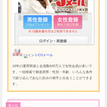
ミントC!Jメール
18年の運用実績と会員数600万人で女性会員が多いで
す。一括検索で都道府県・性別・年齢、いろんな条件
で絞り込んであなた好みの相手と出会うことができま
す。
第３位