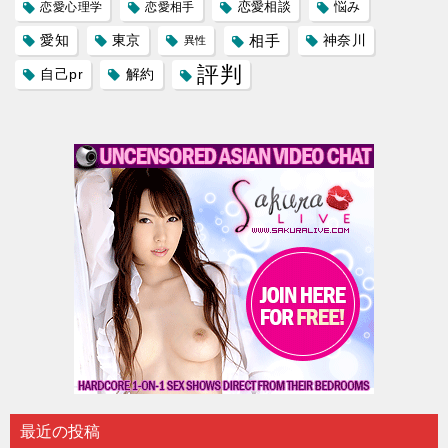
恋愛相談
悩み
恋愛心理学
恋愛相手
愛知
東京
相手
神奈川
異性
評判
自己pr
解約
最近の投稿