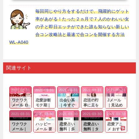
毎回同じやり方をするだけで、飛躍的にゲット
率があがる！たった２ヵ月で７人のかわいい女
の子と即日エッチができた誰も知らない新しい
合コン攻略法と最速で合コンを開催する方法
WL-A040
関連サイト
2021-03-31
2021-03-31
2021-03-31
2021-03-31
2021-03-31
ワクワク
恋愛診断
出会い系
恋活の行
Jメール
メール ロ
モテ期｜
｜今すぐ
事に足を
｜見込め
グイン pc
老若男女
仲良くな
運んでも
る効果が
2021-03-31
2021-03-30
2021-03-30
2021-03-30
2021-03-30
｜心の底
問わ
れる相手
出会いの
確実なも
から真
ず…。
探しをし
チャンス
のであっ
ワクワク
ハッピー
恋愛占い
恋愛占い
恋愛アニ
剣...
たいと...
が訪れ...
ても…...
メール｜
メール 要
無料｜多
無料｜タ
メ おすす
出会い系
注意人物
数ある出
ーゲット
め｜「心