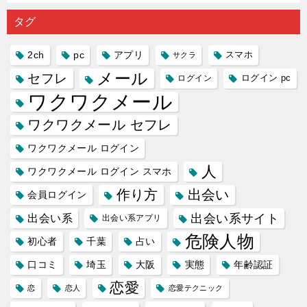
の中で巡
｜恋愛を
会い系ア
にしてい
理学は複
り会った
するので
プリの内
る人に恋
雑で素人
タグ
人に軽...
あれ...
には...
愛相...
には...
2ch
pc
アプリ
スマホ
サクラ
メール
セフレ
ログイン
ログイン pc
ワクワクメール
ワクワクメール セフレ
ワクワクメール ログイン
人
ワクワクメール ログイン スマホ
作り方
出会い
会員ログイン
出会い系サイト
出会い系
出会い系アプリ
危険人物
初心者
千葉
占い
口コミ
埼玉
大阪
実態
年齢認証
恋愛
恋
恋人
恋愛テクニック