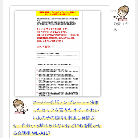
ゲ
ー
乃愛（の
シ
あ）
ョ
ン
スーパー会話テンプレート～決ま
ったセリフを言うだけで、かわい
い女の子の感情を刺激し発情さ
せ、自分から離れられないほどに心を開かせ
る会話術 WL-A117