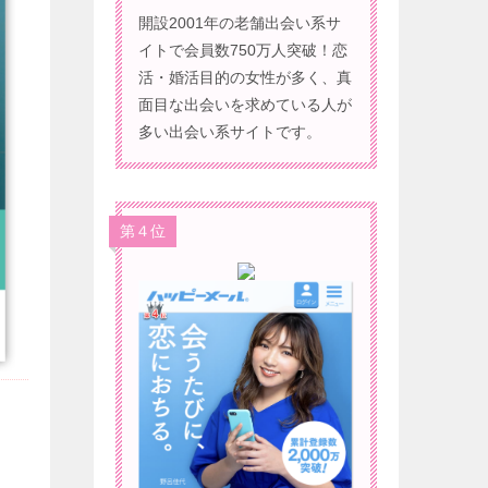
開設2001年の老舗出会い系サ
イトで会員数750万人突破！恋
活・婚活目的の女性が多く、真
面目な出会いを求めている人が
多い出会い系サイトです。
第４位