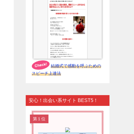
結婚式で感動を呼ぶための
スピーチ上達法
安心！出会い系サイト BEST5！
第１位