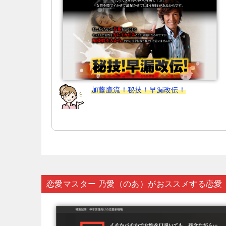
加藤鷹流！秘技！早漏改伝！
恋愛マスター 乃愛（のあ）がおススメする恋愛