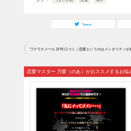
うまい作戦
恋愛
相手
Tweet
投
稿
ナ
恋愛マスター 乃愛（のあ）がおススメするお悩
ビ
ゲ
ー
シ
ョ
ン