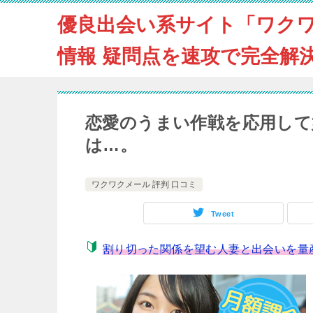
優良出会い系サイト「ワク
情報 疑問点を速攻で完全解
恋愛のうまい作戦を応用して
は…。
ワクワクメール 評判 口コミ
Tweet
割り切った関係を望む人妻と出会いを量