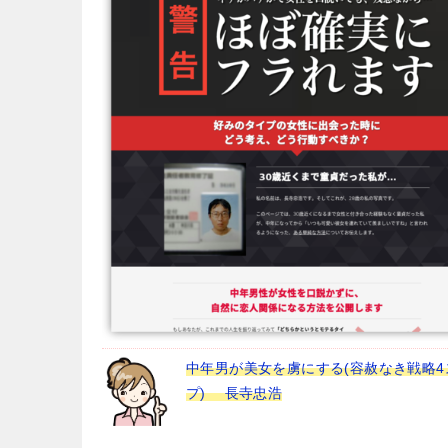
中年男が美女を虜にする(容赦なき戦略4
プ) 長寺忠浩