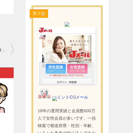
第２位
ワクワクメール 評判 口コミ｜信用できるかどうかを見分ける時に確認しておきたいのが…。
ミントC!Jメール
18年の運用実績と会員数600万
）
人で女性会員が多いです。一括
検索で都道府県・性別・年齢、