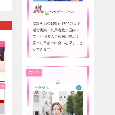
ハッピーメール
累計会員登録数が1700万人で
運営実績・利用者数が国内トッ
プ！利用者の年齢層が幅広く、
様々な目的の出会いを探すこと
-31
ができます。
第５位
果
-30