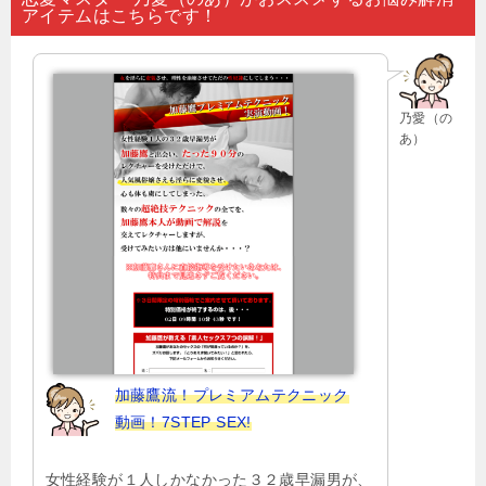
アイテムはこちらです！
ビ
ゲ
ー
乃愛（の
シ
あ）
ョ
ン
加藤鷹流！プレミアムテクニック
動画！7STEP SEX!
女性経験が１人しかなかった３２歳早漏男が、