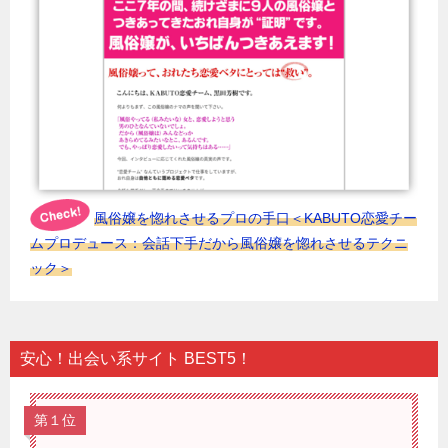
風俗嬢を惚れさせるプロの手口＜KABUTO恋愛チー
ムプロデュース：会話下手だから風俗嬢を惚れさせるテクニ
ック＞
安心！出会い系サイト BEST5！
第１位