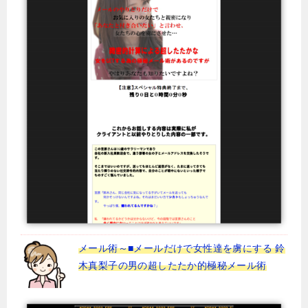
メール術～■メールだけで女性達を虜にする 鈴
木真梨子の男の超したたか的極秘メール術