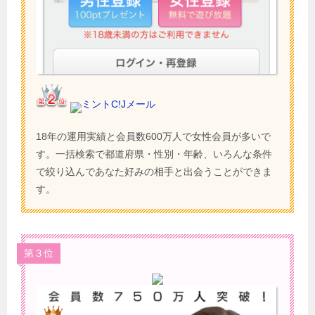
ミントC!Jメール
18年の運用実績と会員数600万人で女性会員が多いで
す。一括検索で都道府県・性別・年齢、いろんな条件
で絞り込んであなた好みの相手と出会うことができま
す。
第３位