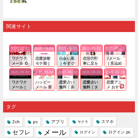
関連サイト
2021-03-31
2021-03-31
2021-03-31
2021-03-31
2021-03-31
ワクワク
恋愛診断
出会い系
恋活の行
Jメール
メール ロ
モテ期｜
｜今すぐ
事に足を
｜見込め
グイン pc
老若男女
仲良くな
運んでも
る効果が
2021-03-31
2021-03-30
2021-03-30
2021-03-30
2021-03-30
｜心の底
問わ
れる相手
出会いの
確実なも
から真
ず…。
探しをし
チャンス
のであっ
ワクワク
ハッピー
恋愛占い
恋愛占い
恋愛アニ
剣...
たいと...
が訪れ...
ても…...
メール｜
メール 要
無料｜多
無料｜タ
メ おすす
出会い系
注意人物
数ある出
ーゲット
め｜「心
の中で巡
｜恋愛を
会い系ア
にしてい
理学は複
り会った
するので
プリの内
る人に恋
雑で素人
タグ
人に軽...
あれ...
には...
愛相...
には...
2ch
pc
アプリ
スマホ
サクラ
メール
セフレ
ログイン
ログイン pc