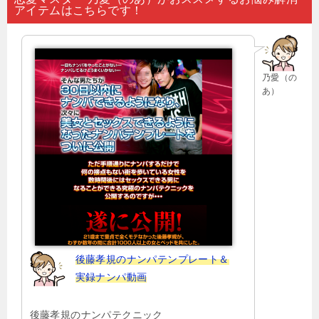
アイテムはこちらです！
ビ
ゲ
ー
乃愛（の
シ
あ）
ョ
ン
後藤孝規のナンパテンプレート＆
実録ナンパ動画
後藤孝規のナンパテクニック