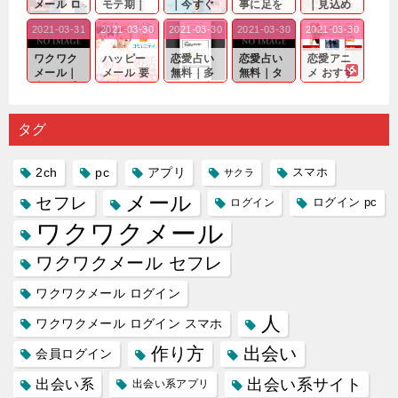
メール ロ
モテ期｜
｜今すぐ
事に足を
｜見込め
グイン pc
老若男女
仲良くな
運んでも
る効果が
2021-03-31
2021-03-30
2021-03-30
2021-03-30
2021-03-30
｜心の底
問わ
れる相手
出会いの
確実なも
から真
ず…。
探しをし
チャンス
のであっ
ワクワク
ハッピー
恋愛占い
恋愛占い
恋愛アニ
剣...
たいと...
が訪れ...
ても…...
メール｜
メール 要
無料｜多
無料｜タ
メ おすす
出会い系
注意人物
数ある出
ーゲット
め｜「心
の中で巡
｜恋愛を
会い系ア
にしてい
理学は複
り会った
するので
プリの内
る人に恋
雑で素人
タグ
人に軽...
あれ...
には...
愛相...
には...
2ch
pc
アプリ
スマホ
サクラ
メール
セフレ
ログイン
ログイン pc
ワクワクメール
ワクワクメール セフレ
ワクワクメール ログイン
人
ワクワクメール ログイン スマホ
作り方
出会い
会員ログイン
出会い系サイト
出会い系
出会い系アプリ