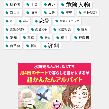
危険人物
初心者
千葉
占い
口コミ
埼玉
大阪
実態
年齢認証
恋愛
恋
恋人
恋愛テクニック
恋愛相談
悩み
恋愛心理学
恋愛相手
愛知
東京
相手
神奈川
異性
評判
自己pr
解約