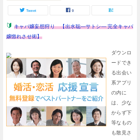
Tweet
0
キャバ嬢妄想狩り 【出水聡―サトシ― 完全キャバ
嬢惚れさせ術】
ダウンロ
ードでき
る出会い
系アプリ
の内に
は、少な
からず下
等なもの
も散見さ