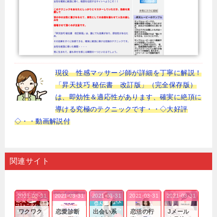
現役 性感マッサージ師が詳細を丁寧に解説！
「昇天技巧 秘伝書 改訂版」（完全保存版）
は、即効性＆適応性があります、確実に絶頂に
導ける究極のテクニックです・・◇大好評
◇・・動画解説付
関連サイト
2021-03-31
2021-03-31
2021-03-31
2021-03-31
2021-03-31
ワクワク
恋愛診断
出会い系
恋活の行
Jメール