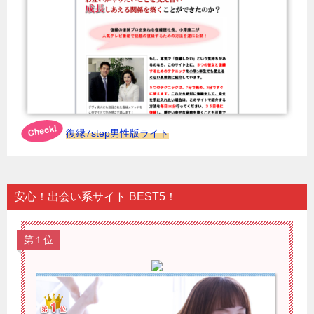
復縁7step男性版ライト
安心！出会い系サイト BEST5！
第１位