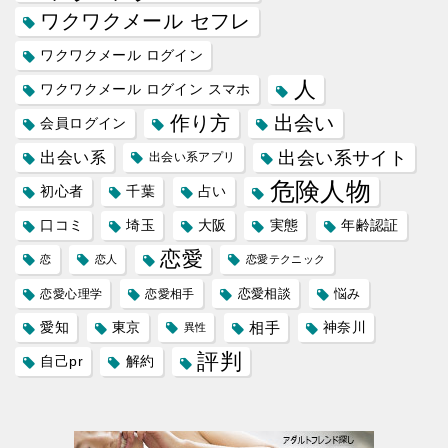
ワクワクメール セフレ
ワクワクメール ログイン
人
ワクワクメール ログイン スマホ
作り方
出会い
会員ログイン
出会い系サイト
出会い系
出会い系アプリ
危険人物
初心者
千葉
占い
口コミ
埼玉
大阪
実態
年齢認証
恋愛
恋
恋人
恋愛テクニック
恋愛相談
悩み
恋愛心理学
恋愛相手
愛知
東京
相手
神奈川
異性
評判
自己pr
解約