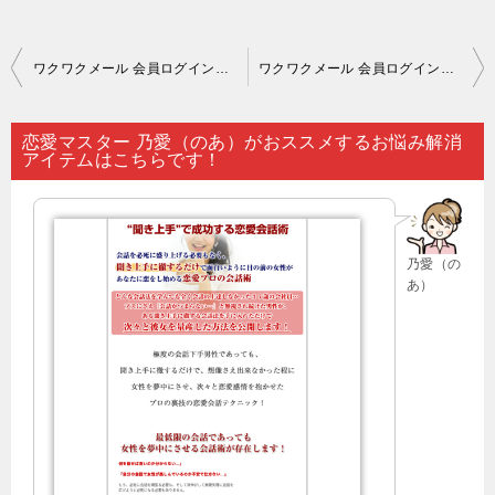
投
ワクワクメール 会員ログイン｜「出会い系サイト（ワクワクメールなど）にいるのはサクラオンリーだ」と想定している人が多く見受けられますが…。
ワクワクメール 会員ログイン｜「好意を持っている異性との関係を深めたい」という思いを抱くのは至極当然のことですが…。
稿
ナ
恋愛マスター 乃愛（のあ）がおススメするお悩み解消
アイテムはこちらです！
ビ
ゲ
ー
乃愛（の
シ
あ）
ョ
ン