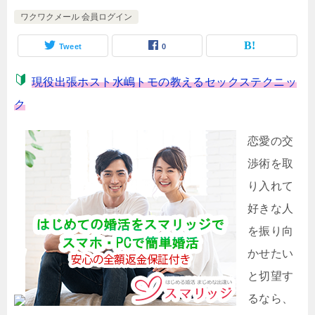
ワクワクメール 会員ログイン
Tweet
0
現役出張ホスト水嶋トモの教えるセックステクニッ
ク
恋愛の交
渉術を取
り入れて
好きな人
を振り向
かせたい
と切望す
るなら、