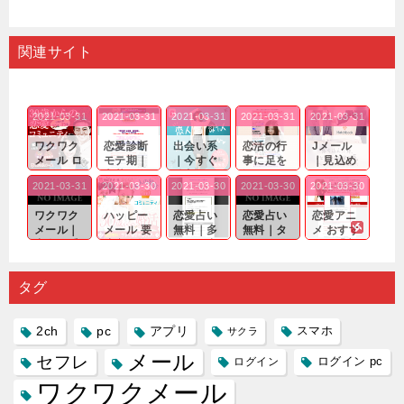
関連サイト
2021-03-31
2021-03-31
2021-03-31
2021-03-31
2021-03-31
ワクワク
恋愛診断
出会い系
恋活の行
Jメール
メール ロ
モテ期｜
｜今すぐ
事に足を
｜見込め
グイン pc
老若男女
仲良くな
運んでも
る効果が
2021-03-31
2021-03-30
2021-03-30
2021-03-30
2021-03-30
｜心の底
問わ
れる相手
出会いの
確実なも
から真
ず…。
探しをし
チャンス
のであっ
ワクワク
ハッピー
恋愛占い
恋愛占い
恋愛アニ
剣...
たいと...
が訪れ...
ても…...
メール｜
メール 要
無料｜多
無料｜タ
メ おすす
出会い系
注意人物
数ある出
ーゲット
め｜「心
の中で巡
｜恋愛を
会い系ア
にしてい
理学は複
り会った
するので
プリの内
る人に恋
雑で素人
タグ
人に軽...
あれ...
には...
愛相...
には...
2ch
pc
アプリ
スマホ
サクラ
メール
セフレ
ログイン
ログイン pc
ワクワクメール