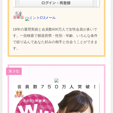
ミントC!Jメール
18年の運用実績と会員数600万人で女性会員が多いで
す。一括検索で都道府県・性別・年齢、いろんな条件
で絞り込んであなた好みの相手と出会うことができま
す。
第３位