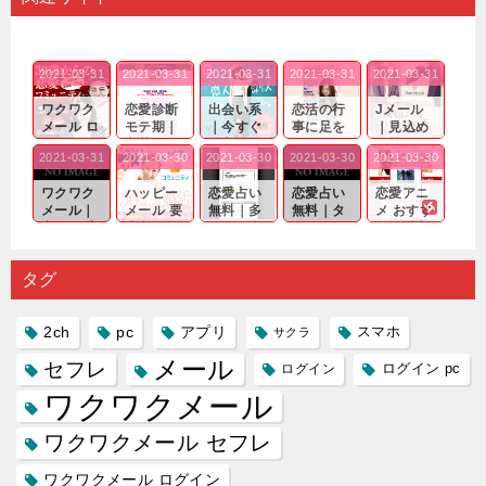
2021-03-31
2021-03-31
2021-03-31
2021-03-31
2021-03-31
ワクワク
恋愛診断
出会い系
恋活の行
Jメール
メール ロ
モテ期｜
｜今すぐ
事に足を
｜見込め
グイン pc
老若男女
仲良くな
運んでも
る効果が
2021-03-31
2021-03-30
2021-03-30
2021-03-30
2021-03-30
｜心の底
問わ
れる相手
出会いの
確実なも
から真
ず…。
探しをし
チャンス
のであっ
ワクワク
ハッピー
恋愛占い
恋愛占い
恋愛アニ
剣...
たいと...
が訪れ...
ても…...
メール｜
メール 要
無料｜多
無料｜タ
メ おすす
出会い系
注意人物
数ある出
ーゲット
め｜「心
の中で巡
｜恋愛を
会い系ア
にしてい
理学は複
り会った
するので
プリの内
る人に恋
雑で素人
タグ
人に軽...
あれ...
には...
愛相...
には...
2ch
pc
アプリ
スマホ
サクラ
メール
セフレ
ログイン
ログイン pc
ワクワクメール
ワクワクメール セフレ
ワクワクメール ログイン