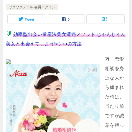
ワクワクメール 会員ログイン
Tweet
0
効率型出会い量産法美女遭遇メソッド じゃんじゃん
美女と出会えてしまう5つ+αの方法
万一恋愛
相談を身
近な人か
ら頼まれ
た時は、
当たり前
ですが誠
意を持っ