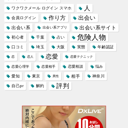
人
ワクワクメール ログイン スマホ
作り方
出会い
会員ログイン
出会い系サイト
出会い系
出会い系アプリ
危険人物
初心者
千葉
占い
口コミ
埼玉
大阪
実態
年齢認証
恋愛
恋
恋人
恋愛テクニック
恋愛相談
悩み
恋愛心理学
恋愛相手
愛知
東京
相手
神奈川
異性
評判
自己pr
解約