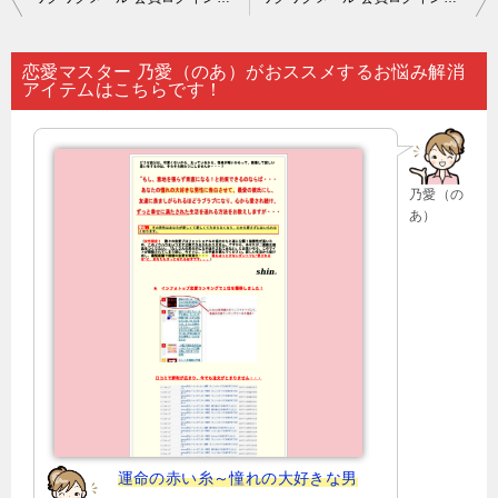
稿
ナ
恋愛マスター 乃愛（のあ）がおススメするお悩み解消
アイテムはこちらです！
ビ
ゲ
ー
乃愛（の
シ
あ）
ョ
ン
運命の赤い糸～憧れの大好きな男