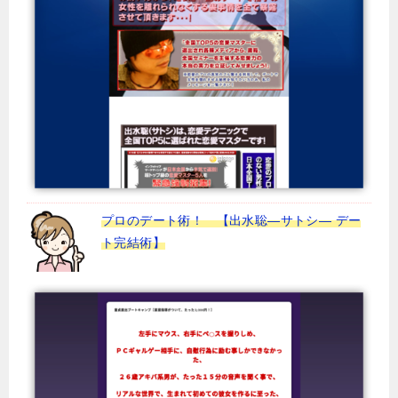
プロのデート術！ 【出水聡―サトシ― デー
ト完結術】