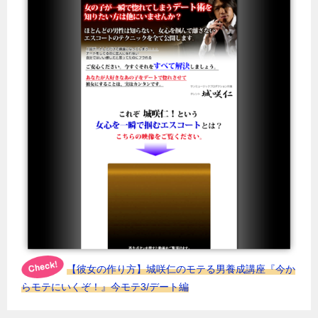
【彼女の作り方】城咲仁のモテる男養成講座『今か
らモテにいくぞ！』今モテ3/デート編