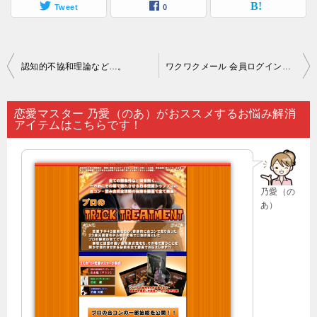
Tweet
0
投
認知的不協和理論など…。
ワクワクメール 会員ログイン｜占いにより将来の恋愛やバイオリズムなどを推定することが可能なのです…。
稿
ナ
恋愛マスター 乃愛（のあ）がおススメするお悩み解消
アイテムはこちらです！
ビ
ゲ
ー
乃愛（の
シ
あ）
ョ
ン