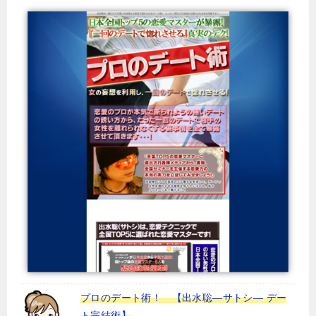
プロのデート術！ 【出水聡―サトシ― デー
ト完結術】