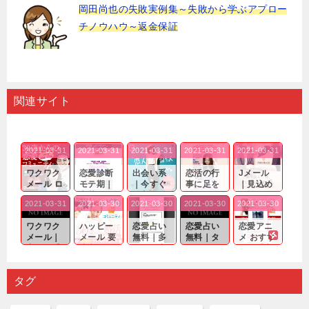
岡田尚也の失敗実例集～失敗から学ぶアプロー
チノウハウ～返金保証
関連サイト
2021-03-31
2021-03-31
2021-03-31
2021-03-31
2021-03-31
ワクワク
恋愛診断
出会い系
恋活の行
Jメール
メール ロ
モテ期｜
｜今すぐ
事に足を
｜見込め
グイン pc
老若男女
仲良くな
運んでも
る効果が
2021-03-31
2021-03-30
2021-03-30
2021-03-30
2021-03-30
｜心の底
問わ
れる相手
出会いの
確実なも
から真
ず…。
探しをし
チャンス
のであっ
ワクワク
ハッピー
恋愛占い
恋愛占い
恋愛アニ
剣...
たいと...
が訪れ...
ても…...
メール｜
メール 要
無料｜多
無料｜タ
メ おすす
出会い系
注意人物
数ある出
ーゲット
め｜「心
の中で巡
｜恋愛を
会い系ア
にしてい
理学は複
り会った
するので
プリの内
る人に恋
雑で素人
タグ
人に軽...
あれ...
には...
愛相...
には...