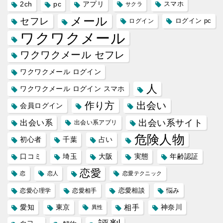
2ch
pc
アプリ
スマホ
サクラ
メール
セフレ
ログイン
ログイン pc
ワクワクメール
ワクワクメール セフレ
ワクワクメール ログイン
人
ワクワクメール ログイン スマホ
作り方
出会い
会員ログイン
出会い系サイト
出会い系
出会い系アプリ
危険人物
初心者
千葉
占い
口コミ
埼玉
大阪
実態
年齢認証
恋愛
恋
恋人
恋愛テクニック
恋愛相談
悩み
恋愛心理学
恋愛相手
愛知
東京
相手
神奈川
異性