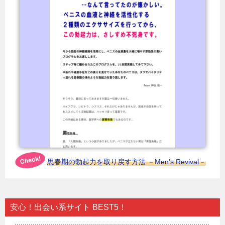
思春期の勃起力を取り戻す方法 －Men's Revival－
安心！出会い系サイト BEST5！