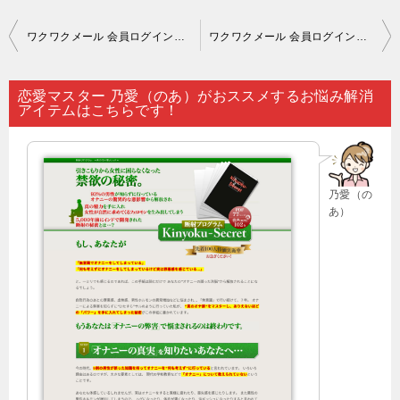
投
ワクワクメール 会員ログイン｜恋愛で困っているときは…。
ワクワクメール 会員ログイン｜ほぼ暮らしの中で出会いがないという人は…。
稿
ナ
恋愛マスター 乃愛（のあ）がおススメするお悩み解消
アイテムはこちらです！
ビ
ゲ
ー
乃愛（の
シ
あ）
ョ
ン