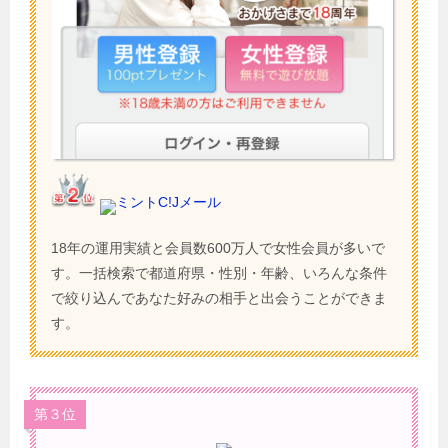
ミントC!Jメール
18年の運用実績と会員数600万人で女性会員が多いで
す。一括検索で都道府県・性別・年齢、いろんな条件
で絞り込んであなた好みの相手と出会うことができま
す。
第３位