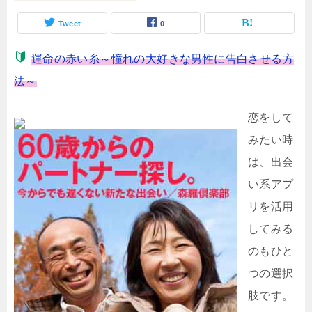
Tweet
0
運命の赤い糸～憧れの大好きな男性に告白させる方
法～
恋をして
みたい時
は、出会
い系アプ
リを活用
してみる
のもひと
つの選択
肢です。