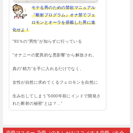
モテる男のための禁欲マニュアル
『断射プログラム』オナ禁でフェ
ロモンとオーラを搭載した男に進
化せよ！
”93％の”男性”が知らずに行っている
”オナニーの驚異的な悪影響”から解放され、
真の”精力”を手に入れるだけでなく、
女性が自然に求めてくるフェロモンを自然に
生み出してしまう”5000年前にインドで開発さ
れた断射の秘密”とは？…”
恋愛マスター 乃愛（のあ）がおススメする恋愛（出会