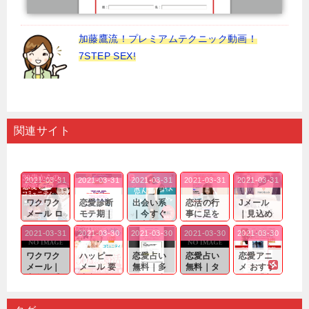
加藤鷹流！プレミアムテクニック動画！
7STEP SEX!
関連サイト
2021-03-31
2021-03-31
2021-03-31
2021-03-31
2021-03-31
ワクワク
恋愛診断
出会い系
恋活の行
Jメール
メール ロ
モテ期｜
｜今すぐ
事に足を
｜見込め
グイン pc
老若男女
仲良くな
運んでも
る効果が
2021-03-31
2021-03-30
2021-03-30
2021-03-30
2021-03-30
｜心の底
問わ
れる相手
出会いの
確実なも
から真
ず…。
探しをし
チャンス
のであっ
ワクワク
ハッピー
恋愛占い
恋愛占い
恋愛アニ
剣...
たいと...
が訪れ...
ても…...
メール｜
メール 要
無料｜多
無料｜タ
メ おすす
出会い系
注意人物
数ある出
ーゲット
め｜「心
の中で巡
｜恋愛を
会い系ア
にしてい
理学は複
り会った
するので
プリの内
る人に恋
雑で素人