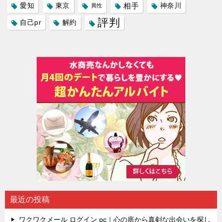
愛知
東京
相手
神奈川
異性
評判
自己pr
解約
最近の投稿
ワクワクメール ログイン pc｜心の底から真剣な出会いを探し