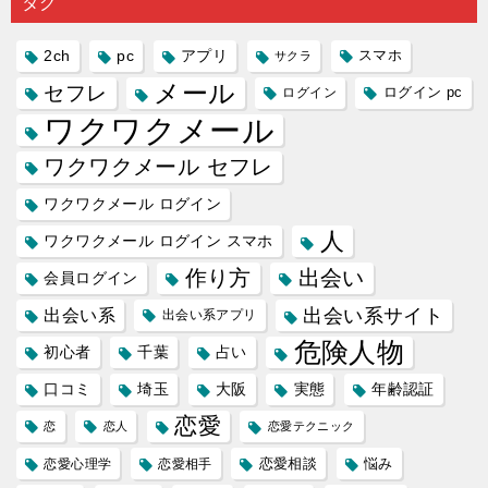
タグ
人に軽...
あれ...
には...
愛相...
には...
2ch
pc
アプリ
スマホ
サクラ
メール
セフレ
ログイン
ログイン pc
ワクワクメール
ワクワクメール セフレ
ワクワクメール ログイン
人
ワクワクメール ログイン スマホ
作り方
出会い
会員ログイン
出会い系サイト
出会い系
出会い系アプリ
危険人物
初心者
千葉
占い
口コミ
埼玉
大阪
実態
年齢認証
恋愛
恋
恋人
恋愛テクニック
恋愛相談
悩み
恋愛心理学
恋愛相手