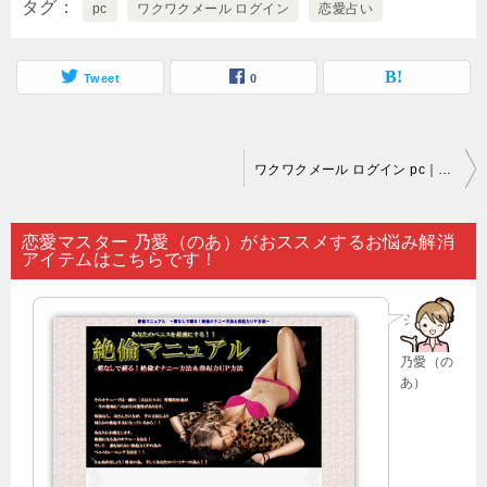
タグ
pc
ワクワクメール ログイン
恋愛占い
Tweet
0
投
ワクワクメール ログイン pc｜「出会い系を活用してもサクラのみだ」と決めてかかっている人が多く見受けられますが…。
稿
ナ
恋愛マスター 乃愛（のあ）がおススメするお悩み解消
アイテムはこちらです！
ビ
ゲ
ー
乃愛（の
シ
あ）
ョ
ン