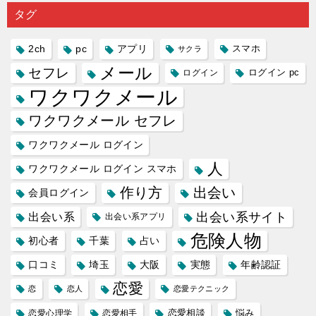
り会った
するので
プリの内
る人に恋
雑で素人
タグ
人に軽...
あれ...
には...
愛相...
には...
2ch
pc
アプリ
スマホ
サクラ
メール
セフレ
ログイン
ログイン pc
ワクワクメール
ワクワクメール セフレ
ワクワクメール ログイン
人
ワクワクメール ログイン スマホ
作り方
出会い
会員ログイン
出会い系サイト
出会い系
出会い系アプリ
危険人物
初心者
千葉
占い
口コミ
埼玉
大阪
実態
年齢認証
恋愛
恋
恋人
恋愛テクニック
恋愛相談
悩み
恋愛心理学
恋愛相手