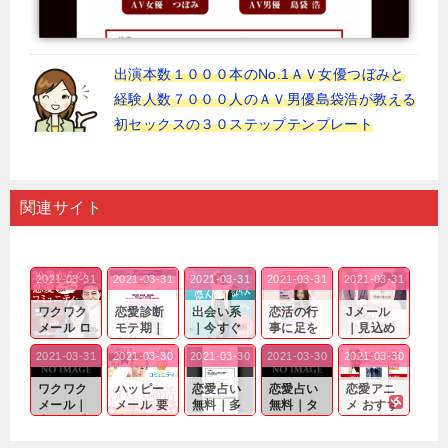
出演本数１０００本のNo.1ＡＶ女優つぼみと
経験人数７０００人のＡＶ男優島袋浩が教える
初セックスの３０ステップテンプレート
関連サイト
2021-03-31
2021-03-31
2021-03-31
2021-03-31
2021-03-31
ワクワク
恋愛診断
出会い系
恋活の行
Jメール
メール ロ
モテ期｜
｜今すぐ
事に足を
｜見込め
グイン pc
老若男女
仲良くな
運んでも
る効果が
2021-03-31
2021-03-30
2021-03-30
2021-03-30
2021-03-30
｜心の底
問わ
れる相手
出会いの
確実なも
から真
ず…。
探しをし
チャンス
のであっ
ワクワク
ハッピー
恋愛占い
恋愛占い
恋愛アニ
剣...
たいと...
が訪れ...
ても…...
メール｜
メール 要
無料｜多
無料｜タ
メ おすす
出会い系
注意人物
数ある出
ーゲット
め｜「心
の中で巡
｜恋愛を
会い系ア
にしてい
理学は複