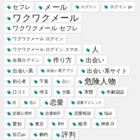
メール
セフレ
ログイン
ログイン pc
ワクワクメール
ワクワクメール セフレ
ワクワクメール ログイン
人
ワクワクメール ログイン スマホ
作り方
出会い
会員ログイン
出会い系サイト
出会い系
出会い系アプリ
危険人物
初心者
千葉
占い
口コミ
埼玉
大阪
実態
年齢認証
恋愛
恋
恋人
恋愛テクニック
恋愛相談
悩み
恋愛心理学
恋愛相手
愛知
東京
相手
神奈川
異性
評判
自己pr
解約