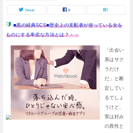
Tweet
0
■黒の経典SCS■歴史上の支配者が使っている女を
ものにする卑劣な方法とは？・・
「出会い
系はサク
ラだけ
だ」と断
定してい
るでしょ
うけど、
実は好み
の異性と