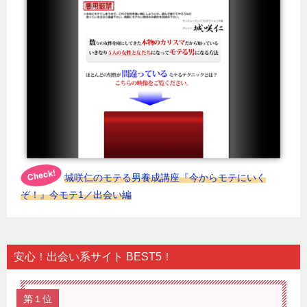
城咲仁のモテる男養成講座『今からモテにいく
ぞ！』今モテ1／出会い編
安心！出会い系サイト BEST5！
第１位