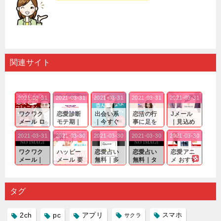
関連サイト
2021-03-31
2021-03-31
2021-03-31
2021-03-31
2021-03-31
ワクワク
恋愛診断
出会い系
恋活の行
Jメール
メール ロ
モテ期｜
｜今すぐ
事に足を
｜見込め
グイン pc
老若男女
仲良くな
運んでも
る効果が
2021-03-31
2021-03-30
2021-03-30
2021-03-30
2021-03-30
｜心の底
問わ
れる相手
出会いの
確実なも
から真
ず…。
探しをし
チャンス
のであっ
ワクワク
ハッピー
恋愛占い
恋愛占い
恋愛アニ
剣...
たいと...
が訪れ...
ても…...
メール｜
メール 要
無料｜多
無料｜タ
メ おすす
出会い系
注意人物
数ある出
ーゲット
め｜「心
の中で巡
｜恋愛を
会い系ア
にしてい
理学は複
り会った
するので
プリの内
る人に恋
雑で素人
タグ
人に軽...
あれ...
には...
愛相...
には...
2ch
pc
アプリ
スマホ
サクラ