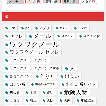
メール｜
メール 要
無料｜多
無料｜タ
メ おすす
出会い系
注意人物
数ある出
ーゲット
め｜「心
の中で巡
｜恋愛を
会い系ア
にしてい
理学は複
り会った
するので
プリの内
る人に恋
雑で素人
タグ
人に軽...
あれ...
には...
愛相...
には...
2ch
pc
アプリ
スマホ
サクラ
メール
セフレ
ログイン
ログイン pc
ワクワクメール
ワクワクメール セフレ
ワクワクメール ログイン
人
ワクワクメール ログイン スマホ
作り方
出会い
会員ログイン
出会い系サイト
出会い系
出会い系アプリ
危険人物
初心者
千葉
占い
口コミ
埼玉
大阪
実態
年齢認証