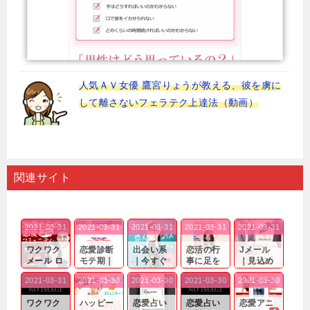
人気ＡＶ女優 鷹宮りょうが教える、彼を虜に
して離さないフェラテク上達法（動画）
関連サイト
2021-03-31
2021-03-31
2021-03-31
2021-03-31
2021-03-31
ワクワク
恋愛診断
出会い系
恋活の行
Jメール
メール ロ
モテ期｜
｜今すぐ
事に足を
｜見込め
グイン pc
老若男女
仲良くな
運んでも
る効果が
2021-03-31
2021-03-30
2021-03-30
2021-03-30
2021-03-30
｜心の底
問わ
れる相手
出会いの
確実なも
から真
ず…。
探しをし
チャンス
のであっ
ワクワク
ハッピー
恋愛占い
恋愛占い
恋愛アニ
剣...
たいと...
が訪れ...
ても…...