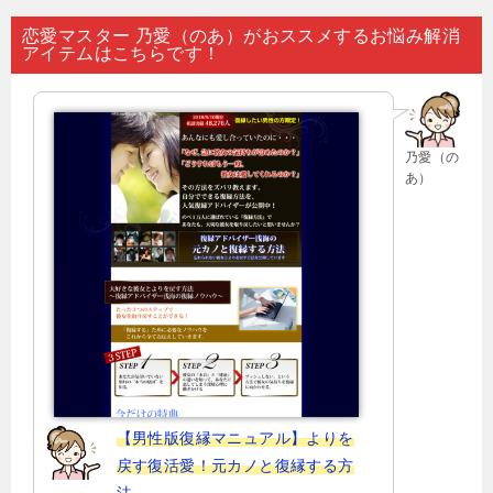
ナ
恋愛マスター 乃愛（のあ）がおススメするお悩み解消
アイテムはこちらです！
ビ
ゲ
ー
乃愛（の
シ
あ）
ョ
ン
【男性版復縁マニュアル】よりを
戻す復活愛！元カノと復縁する方
法