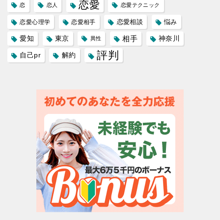
恋愛
恋
恋人
恋愛テクニック
恋愛相談
悩み
恋愛心理学
恋愛相手
愛知
東京
相手
神奈川
異性
評判
自己pr
解約