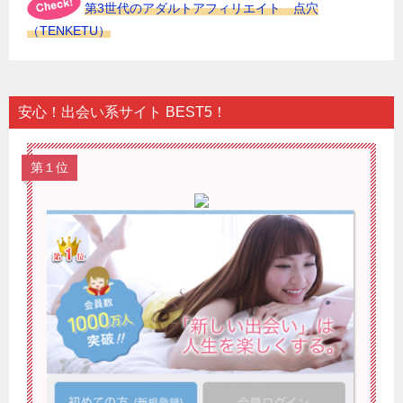
第3世代のアダルトアフィリエイト 点穴
（TENKETU）
安心！出会い系サイト BEST5！
第１位