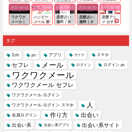
グイン pc
老若男女
仲良くな
運んでも
る効果が
2021-03-31
2021-03-30
2021-03-30
2021-03-30
2021-03-30
｜心の底
問わ
れる相手
出会いの
確実なも
から真
ず…。
探しをし
チャンス
のであっ
ワクワク
ハッピー
恋愛占い
恋愛占い
恋愛アニ
剣...
たいと...
が訪れ...
ても…...
メール｜
メール 要
無料｜多
無料｜タ
メ おすす
出会い系
注意人物
数ある出
ーゲット
め｜「心
の中で巡
｜恋愛を
会い系ア
にしてい
理学は複
り会った
するので
プリの内
る人に恋
雑で素人
タグ
人に軽...
あれ...
には...
愛相...
には...
2ch
pc
アプリ
スマホ
サクラ
メール
セフレ
ログイン
ログイン pc
ワクワクメール
ワクワクメール セフレ
ワクワクメール ログイン
人
ワクワクメール ログイン スマホ
作り方
出会い
会員ログイン
出会い系サイト
出会い系
出会い系アプリ