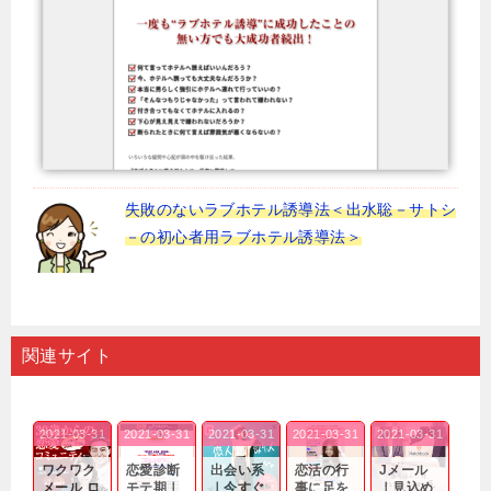
失敗のないラブホテル誘導法＜出水聡－サトシ
－の初心者用ラブホテル誘導法＞
関連サイト
2021-03-31
2021-03-31
2021-03-31
2021-03-31
2021-03-31
ワクワク
恋愛診断
出会い系
恋活の行
Jメール
メール ロ
モテ期｜
｜今すぐ
事に足を
｜見込め