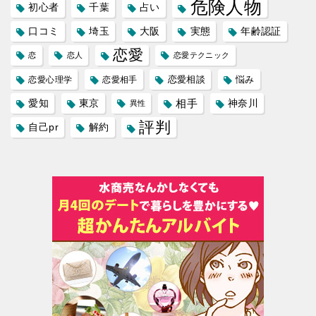
危険人物
初心者
千葉
占い
口コミ
埼玉
大阪
実態
年齢認証
恋愛
恋
恋人
恋愛テクニック
恋愛相談
悩み
恋愛心理学
恋愛相手
愛知
東京
相手
神奈川
異性
評判
自己pr
解約