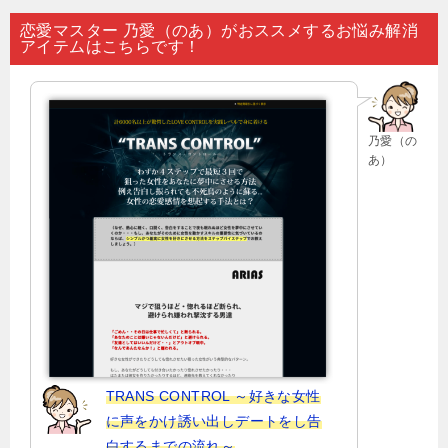
ナ
恋愛マスター 乃愛（のあ）がおススメするお悩み解消
アイテムはこちらです！
ビ
ゲ
ー
乃愛（の
シ
あ）
ョ
ン
TRANS CONTROL ～好きな女性
に声をかけ誘い出しデートをし告
白するまでの流れ～