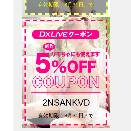
談
ら
い
理