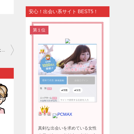
安心！出会い系サイト BEST5！
第１位
ワクワクメール ログイン スマホ｜真剣な出会いは予想外なところに存在していることも少なからずあります…。
PCMAX
）
真剣な出会いを求めている女性