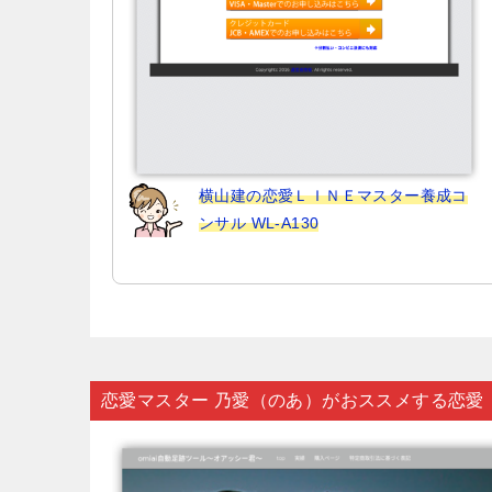
横山建の恋愛ＬＩＮＥマスター養成コ
ンサル WL-A130
恋愛マスター 乃愛（のあ）がおススメする恋愛