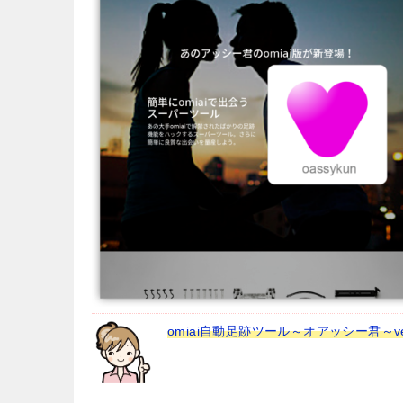
omiai自動足跡ツール～オアッシー君～ver