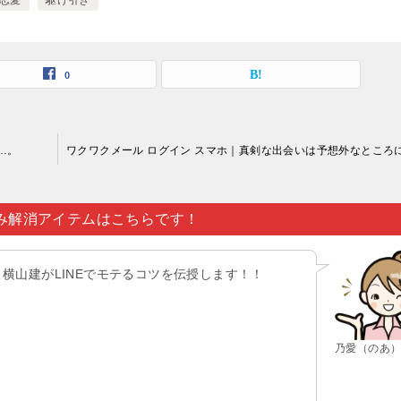
恋愛
駆け引き
0
…。
み解消アイテムはこちらです！
横山建がLINEでモテるコツを伝授します！！
乃愛（のあ