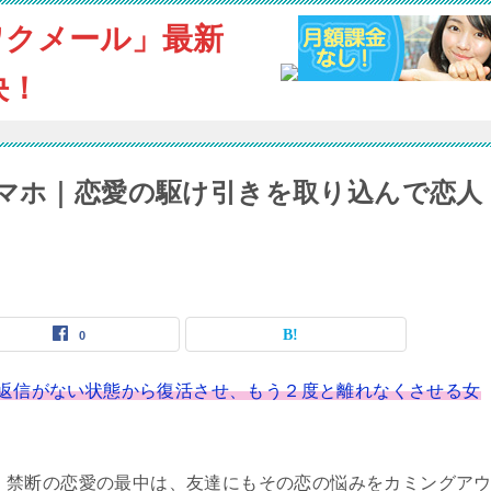
ワクメール」最新
決！
スマホ｜恋愛の駆け引きを取り込んで恋人
。
0
er メールの返信がない状態から復活させ、もう２度と離れなくさせる女
禁断の恋愛の最中は、友達にもその恋の悩みをカミングア