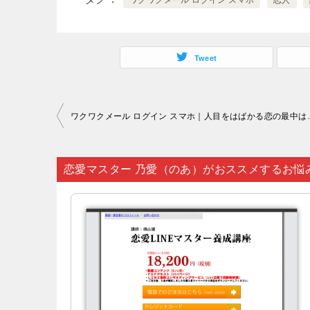
ワクワクメール ログイン スマホ
恋人
Tweet
投
ワクワクメール ログイン スマホ｜人目をはばかる恋の最中は
稿
ナ
恋愛マスター 乃愛（のあ）がおススメするお悩
ビ
ゲ
ー
シ
ョ
ン