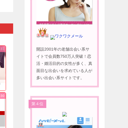
ワクワクメール
開設2001年の老舗出会い系サ
-31
イトで会員数750万人突破！恋
活・婚活目的の女性が多く、真
面目な出会いを求めている人が
多い出会い系サイトです。
果
-30
第４位