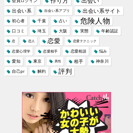
作り方
出会い
会員ログイン
出会い系サイト
出会い系
出会い系アプリ
危険人物
初心者
千葉
占い
口コミ
埼玉
大阪
実態
年齢認証
恋愛
恋
恋人
恋愛テクニック
恋愛相談
悩み
恋愛心理学
恋愛相手
愛知
東京
相手
神奈川
異性
評判
自己pr
解約