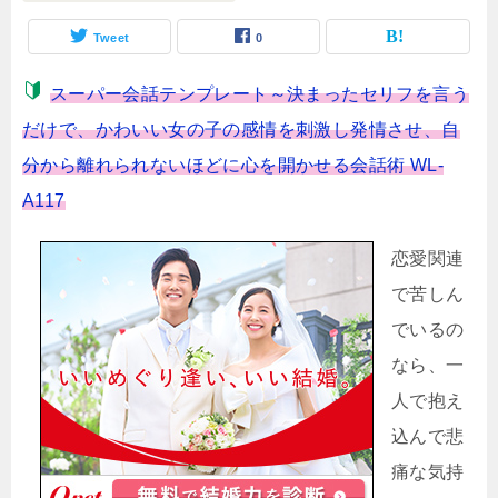
Tweet
0
スーパー会話テンプレート～決まったセリフを言う
だけで、かわいい女の子の感情を刺激し発情させ、自
分から離れられないほどに心を開かせる会話術 WL-
A117
恋愛関連
で苦しん
でいるの
なら、一
人で抱え
込んで悲
痛な気持