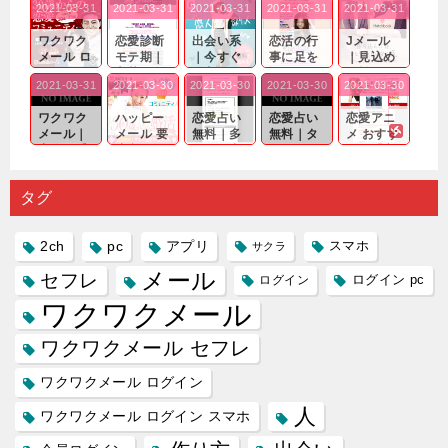
2021-03-31
2021-03-31
2021-03-31
2021-03-31
2021-03-31
ワクワク
恋愛診断
出会い系
恋活の行
Jメール
メール ロ
モテ期｜
｜今すぐ
事に足を
｜見込め
グイン pc
老若男女
仲良くな
運んでも
る効果が
2021-03-31
2021-03-30
2021-03-30
2021-03-30
2021-03-30
｜心の底
問わ
れる相手
出会いの
確実なも
から真
ず…。
探しをし
チャンス
のであっ
ワクワク
ハッピー
恋愛占い
恋愛占い
恋愛アニ
剣...
たいと...
が訪れ...
ても…...
メール｜
メール 要
無料｜多
無料｜タ
メ おすす
出会い系
注意人物
数ある出
ーゲット
め｜「心
の中で巡
｜恋愛を
会い系ア
にしてい
理学は複
り会った
するので
プリの内
る人に恋
雑で素人
タグ
人に軽...
あれ...
には...
愛相...
には...
2ch
pc
アプリ
スマホ
サクラ
メール
セフレ
ログイン
ログイン pc
ワクワクメール
ワクワクメール セフレ
ワクワクメール ログイン
人
ワクワクメール ログイン スマホ