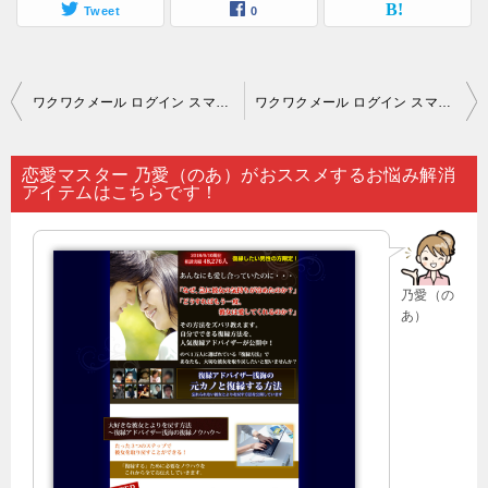
Tweet
0
投
ワクワクメール ログイン スマホ｜簡便に恋人探しをしたいと思ったら…。
ワクワクメール ログイン スマホ｜思いを胸にしまっておくのも素敵なものですが…。
稿
ナ
恋愛マスター 乃愛（のあ）がおススメするお悩み解消
アイテムはこちらです！
ビ
ゲ
ー
乃愛（の
シ
あ）
ョ
ン