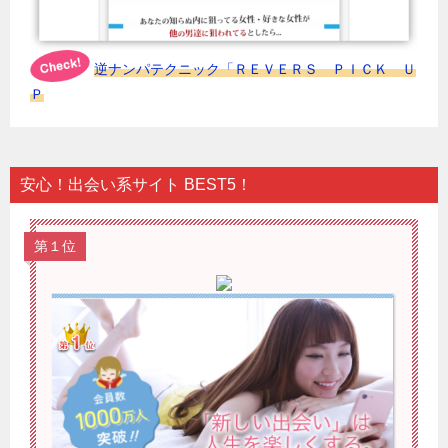
逆ナンパテクニック「ＲＥＶＥＲＳ ＰＩＣＫ Ｕ
Ｐ
安心！出会い系サイト BEST5！
第１位