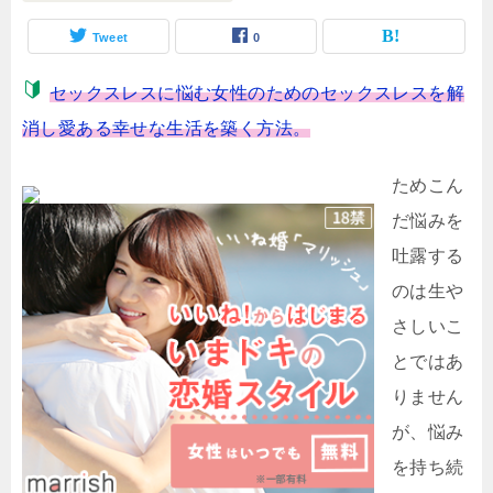
Tweet
0
セックスレスに悩む女性のためのセックスレスを解
消し愛ある幸せな生活を築く方法。
ためこん
だ悩みを
吐露する
のは生や
さしいこ
とではあ
りません
が、悩み
を持ち続