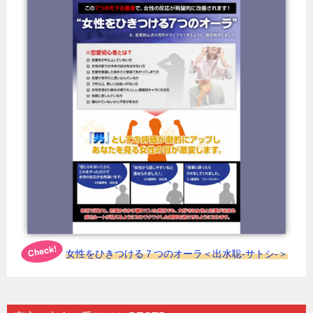
女性をひきつける７つのオーラ＜出水聡-サトシ-＞