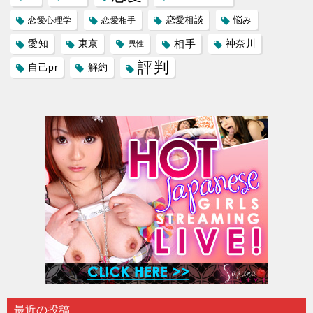
恋愛相談
悩み
恋愛心理学
恋愛相手
愛知
東京
相手
神奈川
異性
評判
自己pr
解約
最近の投稿