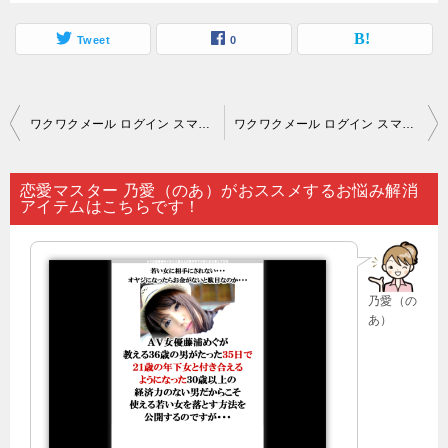
Tweet
0
投
ワクワクメール ログイン スマホ｜あなたが恋愛相談を仲良くしている人からされた場合は…。
ワクワクメール ログイン スマホ｜「占いは的中しない」と決めつけている方も多いと思いますが…。
稿
ナ
恋愛マスター 乃愛（のあ）がおススメするお悩み解消
アイテムはこちらです！
ビ
ゲ
ー
乃愛（の
シ
あ）
ョ
ン