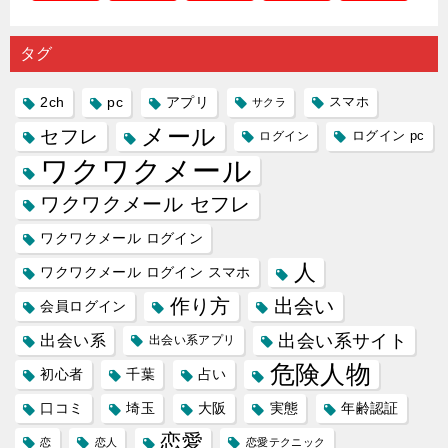
出会い系
注意人物
数ある出
ーゲット
め｜「心
の中で巡
｜恋愛を
会い系ア
にしてい
理学は複
り会った
するので
プリの内
る人に恋
雑で素人
タグ
人に軽...
あれ...
には...
愛相...
には...
2ch
pc
アプリ
スマホ
サクラ
メール
セフレ
ログイン
ログイン pc
ワクワクメール
ワクワクメール セフレ
ワクワクメール ログイン
人
ワクワクメール ログイン スマホ
作り方
出会い
会員ログイン
出会い系サイト
出会い系
出会い系アプリ
危険人物
初心者
千葉
占い
口コミ
埼玉
大阪
実態
年齢認証
恋愛
恋
恋人
恋愛テクニック