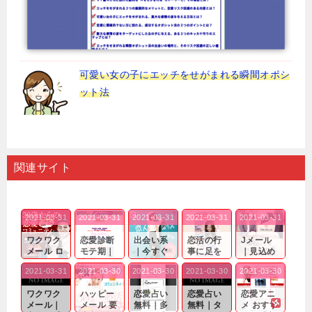
可愛い女の子にエッチをせがまれる瞬間オポシ
ット法
関連サイト
2021-03-31
2021-03-31
2021-03-31
2021-03-31
2021-03-31
ワクワク
恋愛診断
出会い系
恋活の行
Jメール
メール ロ
モテ期｜
｜今すぐ
事に足を
｜見込め
グイン pc
老若男女
仲良くな
運んでも
る効果が
2021-03-31
2021-03-30
2021-03-30
2021-03-30
2021-03-30
｜心の底
問わ
れる相手
出会いの
確実なも
から真
ず…。
探しをし
チャンス
のであっ
ワクワク
ハッピー
恋愛占い
恋愛占い
恋愛アニ
剣...
たいと...
が訪れ...
ても…...
メール｜
メール 要
無料｜多
無料｜タ
メ おすす