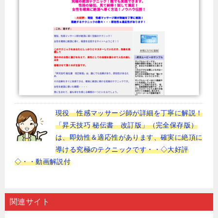
現役 性感マッサージ師が詳細を丁寧に解説！
「昇天技巧 秘伝書 改訂版」（完全保存版）
は、即効性＆適応性があります、確実に絶頂に
導ける究極のテクニックです・・◇大好評
◇・・動画解説付
関連サイト