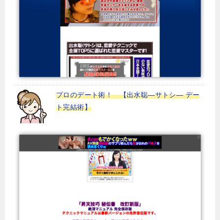
プロのデート術！ 【出水聡―サトシ― デー
ト完結術】