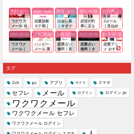
2021-03-31
2021-03-31
2021-03-31
2021-03-31
2021-03-31
ワクワク
恋愛診断
出会い系
恋活の行
Jメール
メール ロ
モテ期｜
｜今すぐ
事に足を
｜見込め
グイン pc
老若男女
仲良くな
運んでも
る効果が
2021-03-31
2021-03-30
2021-03-30
2021-03-30
2021-03-30
｜心の底
問わ
れる相手
出会いの
確実なも
から真
ず…。
探しをし
チャンス
のであっ
ワクワク
ハッピー
恋愛占い
恋愛占い
恋愛アニ
剣...
たいと...
が訪れ...
ても…...
メール｜
メール 要
無料｜多
無料｜タ
メ おすす
出会い系
注意人物
数ある出
ーゲット
め｜「心
の中で巡
｜恋愛を
会い系ア
にしてい
理学は複
り会った
するので
プリの内
る人に恋
雑で素人
タグ
人に軽...
あれ...
には...
愛相...
には...
2ch
pc
アプリ
スマホ
サクラ
メール
セフレ
ログイン
ログイン pc
ワクワクメール
ワクワクメール セフレ
ワクワクメール ログイン
人
ワクワクメール ログイン スマホ