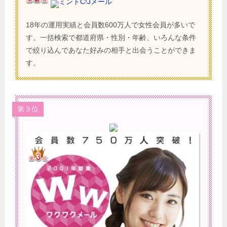
ミントC!Jメール
18年の運用実績と会員数600万人で女性会員が多いで
す。一括検索で都道府県・性別・年齢、いろんな条件
で絞り込んであなた好みの相手と出会うことができま
す。
第３位