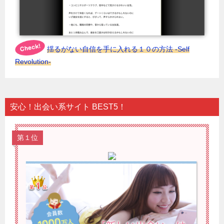
揺るがない自信を手に入れる１０の方法 -Self
Revolution-
安心！出会い系サイト BEST5！
第１位