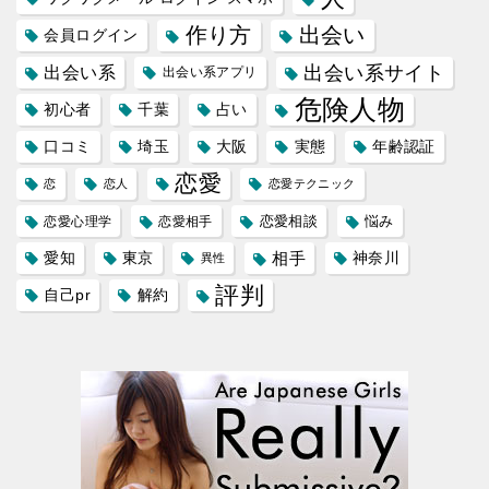
作り方
出会い
会員ログイン
出会い系サイト
出会い系
出会い系アプリ
危険人物
初心者
千葉
占い
口コミ
埼玉
大阪
実態
年齢認証
恋愛
恋
恋人
恋愛テクニック
恋愛相談
悩み
恋愛心理学
恋愛相手
愛知
東京
相手
神奈川
異性
評判
自己pr
解約