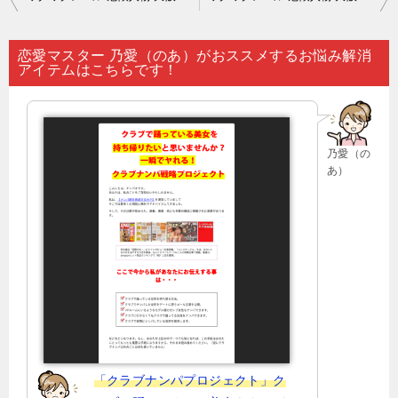
稿
ナ
恋愛マスター 乃愛（のあ）がおススメするお悩み解消
アイテムはこちらです！
ビ
ゲ
ー
乃愛（の
シ
あ）
ョ
ン
「クラブナンパプロジェクト」ク