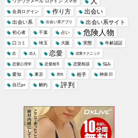
人
ワクワクメール ログイン スマホ
作り方
出会い
会員ログイン
出会い系サイト
出会い系
出会い系アプリ
危険人物
初心者
千葉
占い
口コミ
埼玉
大阪
実態
年齢認証
恋愛
恋
恋人
恋愛テクニック
恋愛相談
悩み
恋愛心理学
恋愛相手
愛知
東京
相手
神奈川
異性
評判
自己pr
解約