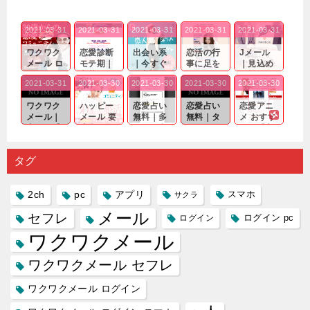
2021-03-31
2021-03-31
2021-03-31
2021-03-31
2021-03-31
ワクワク
恋愛診断
出会い系
恋活の行
Jメール
メール ロ
モテ期｜
｜今すぐ
事に足を
｜見込め
グイン pc
老若男女
仲良くな
運んでも
る効果が
2021-03-31
2021-03-30
2021-03-30
2021-03-30
2021-03-30
｜心の底
問わ
れる相手
出会いの
確実なも
から真
ず…。
探しをし
チャンス
のであっ
ワクワク
ハッピー
恋愛占い
恋愛占い
恋愛アニ
剣...
たいと...
が訪れ...
ても…...
メール｜
メール 要
無料｜多
無料｜タ
メ おすす
出会い系
注意人物
数ある出
ーゲット
め｜「心
の中で巡
｜恋愛を
会い系ア
にしてい
理学は複
り会った
するので
プリの内
る人に恋
雑で素人
タグ
人に軽...
あれ...
には...
愛相...
には...
2ch
pc
アプリ
スマホ
サクラ
メール
セフレ
ログイン
ログイン pc
ワクワクメール
ワクワクメール セフレ
ワクワクメール ログイン