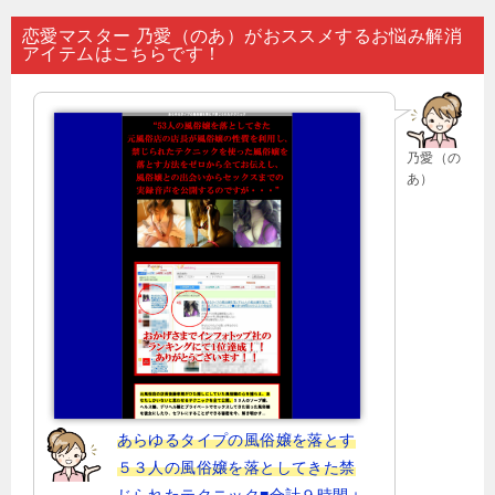
ナ
恋愛マスター 乃愛（のあ）がおススメするお悩み解消
アイテムはこちらです！
ビ
ゲ
ー
乃愛（の
シ
あ）
ョ
ン
あらゆるタイプの風俗嬢を落とす
５３人の風俗嬢を落としてきた禁
じられたテクニック■合計９時間＋