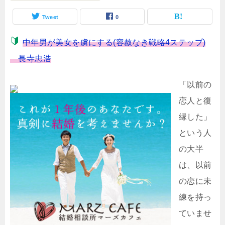
Tweet
0
中年男が美女を虜にする(容赦なき戦略4ステップ)
長寺忠浩
「以前の
恋人と復
縁した」
という人
の大半
は、以前
の恋に未
練を持っ
ていませ