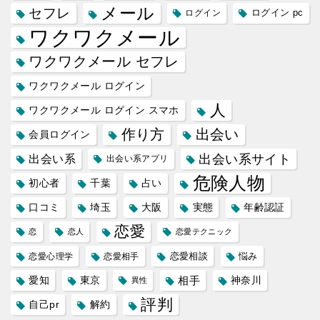
メール
セフレ
ログイン
ログイン pc
ワクワクメール
ワクワクメール セフレ
ワクワクメール ログイン
人
ワクワクメール ログイン スマホ
作り方
出会い
会員ログイン
出会い系サイト
出会い系
出会い系アプリ
危険人物
初心者
千葉
占い
口コミ
埼玉
大阪
実態
年齢認証
恋愛
恋
恋人
恋愛テクニック
恋愛相談
悩み
恋愛心理学
恋愛相手
愛知
東京
相手
神奈川
異性
評判
自己pr
解約