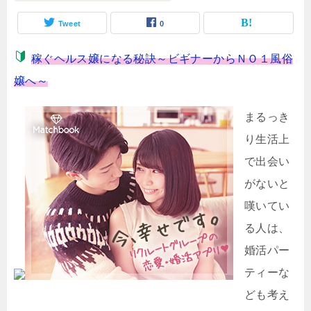
Tweet
0
稼ぐヘルス嬢になる秘訣～ビギナーからＮＯ１風俗
嬢へ～
まるっき
り生活上
で出会い
がないと
嘆いてい
る人は、
婚活パー
ティーな
ども考え