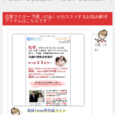
稿
ナ
恋愛マスター 乃愛（のあ）がおススメするお悩み解消
アイテムはこちらです！
ビ
ゲ
ー
乃愛（の
シ
あ）
ョ
ン
復縁7step男性版ライト