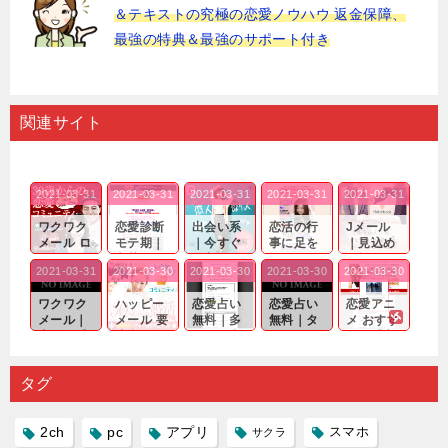
＆テキストの究極の恋愛ノウハウ 返金保障、
最強の特典＆最強のサポート付き
関連サイト
2021-03-31
2021-03-31
2021-03-31
2021-03-31
2021-03-31
ワクワク
恋愛診断
出会い系
恋活の行
Jメール
メール ロ
モテ期｜
｜今すぐ
事に足を
｜見込め
グイン pc
老若男女
仲良くな
運んでも
る効果が
2021-03-31
2021-03-30
2021-03-30
2021-03-30
2021-03-30
｜心の底
問わ
れる相手
出会いの
確実なも
から真
ず…。
探しをし
チャンス
のであっ
ワクワク
ハッピー
恋愛占い
恋愛占い
恋愛アニ
剣...
たいと...
が訪れ...
ても…...
メール｜
メール 要
無料｜多
無料｜タ
メ おすす
出会い系
注意人物
数ある出
ーゲット
め｜「心
の中で巡
｜恋愛を
会い系ア
にしてい
理学は複
り会った
するので
プリの内
る人に恋
雑で素人
タグ
人に軽...
あれ...
には...
愛相...
には...
2ch
pc
アプリ
スマホ
サクラ