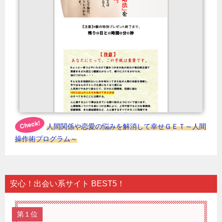
人間関係や恋愛の悩みを解消して幸せＧＥＴ～人間
操作術プログラム～
安心！出会い系サイト BEST5！
第１位