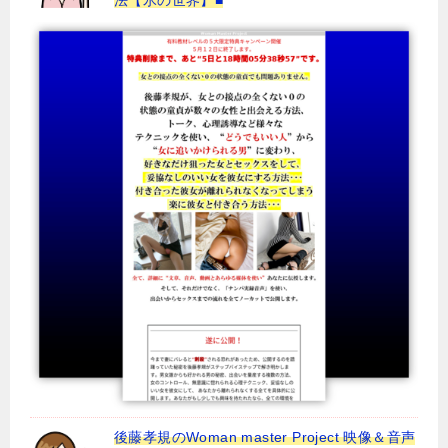
法【氷の世界】■
後藤孝規のWoman master Project 映像＆音声